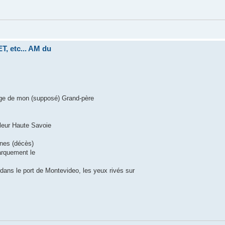
, etc... AM du
age de mon (supposé) Grand-père
 leur Haute Savoie
ines (décès)
barquement le
 dans le port de Montevideo, les yeux rivés sur