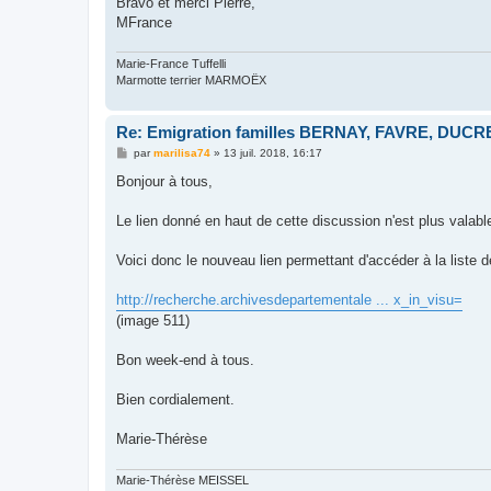
Bravo et merci Pierre,
MFrance
Marie-France Tuffelli
Marmotte terrier MARMOËX
Re: Emigration familles BERNAY, FAVRE, DUCRET
M
par
marilisa74
»
13 juil. 2018, 16:17
e
s
Bonjour à tous,
s
a
g
Le lien donné en haut de cette discussion n'est plus valabl
e
Voici donc le nouveau lien permettant d'accéder à la liste d
http://recherche.archivesdepartementale ... x_in_visu=
(image 511)
Bon week-end à tous.
Bien cordialement.
Marie-Thérèse
Marie-Thérèse MEISSEL