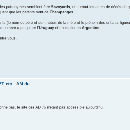
t des patronymes semblent être
Savoyards
, et surtout les actes de décès de 
quent que les parents sont de
Champanges
.
ts (le nom du père et son métier, de la mère et le prénom des enfants figurent
 nombre a pu quitter l’
Uruguay
et s’installer en
Argentine
.
entre vous.
, etc... AM du
ionne pas, le site des AD 76 n'étant pas accessible aujourd'hui.