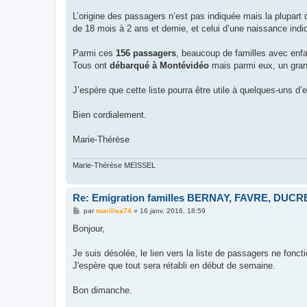
L’origine des passagers n’est pas indiquée mais la plupar
de 18 mois à 2 ans et demie, et celui d’une naissance indi
Parmi ces
156 passagers
, beaucoup de familles avec enfan
Tous ont
débarqué à Montévidéo
mais parmi eux, un grand
J’espère que cette liste pourra être utile à quelques-uns d’
Bien cordialement.
Marie-Thérèse
Marie-Thérèse MEISSEL
Re: Emigration familles BERNAY, FAVRE, DUCRET
M
par
marilisa74
»
16 janv. 2016, 18:59
e
s
Bonjour,
s
a
g
Je suis désolée, le lien vers la liste de passagers ne fonct
e
J'espère que tout sera rétabli en début de semaine.
Bon dimanche.