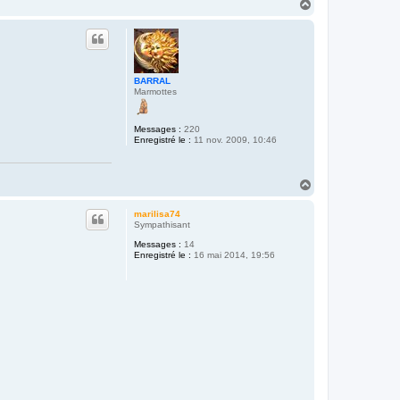
H
a
u
t
BARRAL
Marmottes
Messages :
220
Enregistré le :
11 nov. 2009, 10:46
H
a
u
marilisa74
t
Sympathisant
Messages :
14
Enregistré le :
16 mai 2014, 19:56