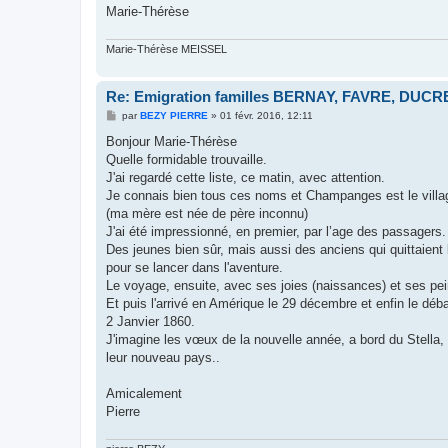
Marie-Thérèse
Marie-Thérèse MEISSEL
Re: Emigration familles BERNAY, FAVRE, DUCRET
M
par
BEZY PIERRE
»
01 févr. 2016, 12:11
e
s
Bonjour Marie-Thérèse
s
Quelle formidable trouvaille.
a
g
J'ai regardé cette liste, ce matin, avec attention.
e
Je connais bien tous ces noms et Champanges est le vill
(ma mère est née de père inconnu)
J'ai été impressionné, en premier, par l’age des passagers.
Des jeunes bien sûr, mais aussi des anciens qui quittaient
pour se lancer dans l'aventure.
Le voyage, ensuite, avec ses joies (naissances) et ses pe
Et puis l'arrivé en Amérique le 29 décembre et enfin le dé
2 Janvier 1860.
J'imagine les vœux de la nouvelle année, a bord du Stella,
leur nouveau pays..
Amicalement
Pierre