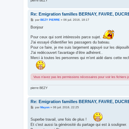
pierre BEZY
Re: Emigration familles BERNAY, FAVRE, DUCRET
M
par
BEZY PIERRE
»
06 juil. 2016, 18:17
e
s
Bonjour
s
a
Pour ceux qui sont intéressés parce sujet.
g
e
J'ai essayé d'identifier les passagers du bateau.
Pour ce faire, je me suis largement appuyé sur les dépoui
J'ai redécouvert l'avantage d’être adhérent..
Merci à toutes les personnes qui m'ont aidé dans cette rec
Vous n’avez pas les permissions nécessaires pour voir les fichiers 
pierre BEZY
Re: Emigration familles BERNAY, FAVRE, DUCRET
M
par
Mayon
»
06 juil. 2016, 22:25
e
s
s
Superbe travail, une fois de plus !
a
Et c'est aussi la générosité du partage qui est à souligner.
g
e