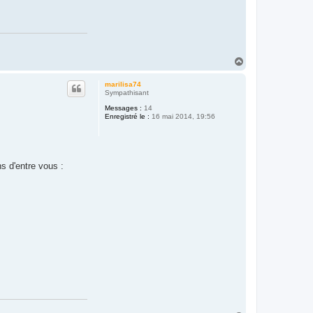
H
a
u
marilisa74
t
Sympathisant
Messages :
14
Enregistré le :
16 mai 2014, 19:56
ns d'entre vous :