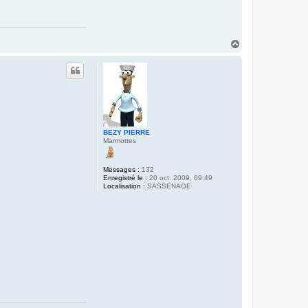
H
a
u
t
BEZY PIERRE
Marmottes
Messages :
132
Enregistré le :
20 oct. 2009, 09:49
Localisation :
SASSENAGE