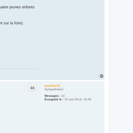
quatre jeunes enfants
 sur la liste).
H
a
u
marilisa74
t
Sympathisant
Messages :
14
Enregistré le :
16 mai 2014, 19:56