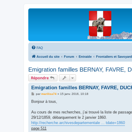
Les Marmottes de Savoie
Forum d'entraide généalogique
FAQ
Accueil du site
Forum
Entraide
Frontaliers et Savoyard
Emigration familles BERNAY, FAVRE, 
Répondre
Emigration familles BERNAY, FAVRE, DUCR
M
par
marilisa74
»
15 janv. 2016, 10:18
e
s
Bonjour à tous,
s
a
g
Au cours de mes recherches, j’ai trouvé la liste de passag
e
29/12/1859, débarquement le 2 janvier 1860.
http://recherche.archivesdepartementale ... tdate=1860
page 511