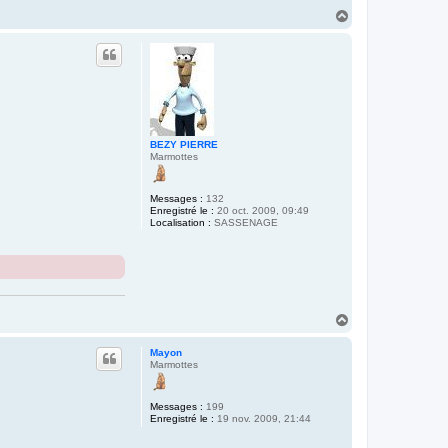
H
a
u
t
BEZY PIERRE
Marmottes
Messages :
132
Enregistré le :
20 oct. 2009, 09:49
Localisation :
SASSENAGE
H
a
u
Mayon
t
Marmottes
Messages :
199
Enregistré le :
19 nov. 2009, 21:44