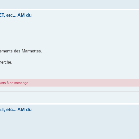
, etc... AM du
llements des Marmottes.
herche.
joints à ce message.
, etc... AM du