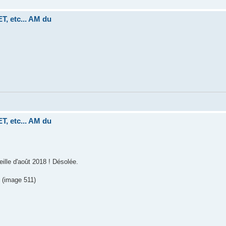
, etc... AM du
, etc... AM du
eille d'août 2018 ! Désolée.
t. (image 511)