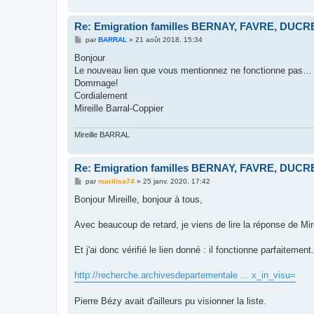
Re: Emigration familles BERNAY, FAVRE, DUCRET
M
par
BARRAL
»
21 août 2018, 15:34
e
s
Bonjour
s
Le nouveau lien que vous mentionnez ne fonctionne pas…
a
g
Dommage!
e
Cordialement
Mireille Barral-Coppier
Mireille BARRAL
Re: Emigration familles BERNAY, FAVRE, DUCRET
M
par
marilisa74
»
25 janv. 2020, 17:42
e
s
Bonjour Mireille, bonjour à tous,
s
a
g
Avec beaucoup de retard, je viens de lire la réponse de Mir
e
Et j'ai donc vérifié le lien donné : il fonctionne parfaitemen
http://recherche.archivesdepartementale ... x_in_visu=
Pierre Bézy avait d'ailleurs pu visionner la liste.