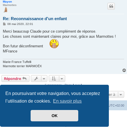
Mayon
Marmottes
Re: Reconnaissance d'un enfant
M
08 mai 2020, 22:01
e
s
Merci beaucoup Claude pour ce complément de réponse.
s
Les choses sont maintenant claires pour moi, grâce aux Marmottes !
a
g
e
Bon futur déconfinement
MFrance
Marie-France Tuffelli
Marmotte terrier MARMOËX
Répondre
6 messages • Page
1
sur
1
En poursuivant votre navigation, vous acceptez
Aller à
l’utilisation de cookies.
En savoir plus
Accueil du site
Forum
Heures au format
UTC+02:00
OK
Développé par
phpBB
® Forum Software © phpBB Limited
Traduit par
phpBB-fr.com
Confidentialité
|
Conditions