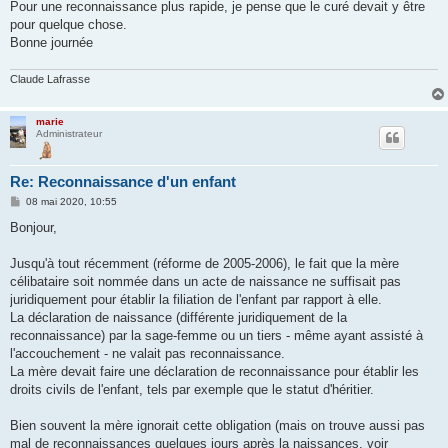
Pour une reconnaissance plus rapide, je pense que le curé devait y être
pour quelque chose.
Bonne journée
Claude Lafrasse
marie
Administrateur
Re: Reconnaissance d'un enfant
M
08 mai 2020, 10:55
e
s
Bonjour,
s
a
g
Jusqu'à tout récemment (réforme de 2005-2006), le fait que la mère
e
célibataire soit nommée dans un acte de naissance ne suffisait pas
juridiquement pour établir la filiation de l'enfant par rapport à elle.
La déclaration de naissance (différente juridiquement de la
reconnaissance) par la sage-femme ou un tiers - même ayant assisté à
l'accouchement - ne valait pas reconnaissance.
La mère devait faire une déclaration de reconnaissance pour établir les
droits civils de l'enfant, tels par exemple que le statut d'héritier.
Bien souvent la mère ignorait cette obligation (mais on trouve aussi pas
mal de reconnaissances quelques jours après la naissances, voir