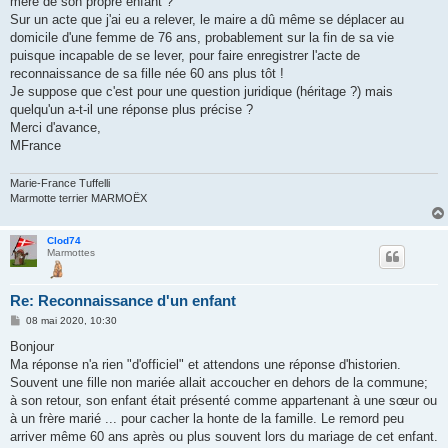
mère de son propre enfant ?
Sur un acte que j'ai eu a relever, le maire a dû même se déplacer au
domicile d'une femme de 76 ans, probablement sur la fin de sa vie
puisque incapable de se lever, pour faire enregistrer l'acte de
reconnaissance de sa fille née 60 ans plus tôt !
Je suppose que c'est pour une question juridique (héritage ?) mais
quelqu'un a-t-il une réponse plus précise ?
Merci d'avance,
MFrance
Marie-France Tuffelli
Marmotte terrier MARMOËX
Clod74
Marmottes
Re: Reconnaissance d'un enfant
M
08 mai 2020, 10:30
e
s
Bonjour
s
Ma réponse n'a rien "d'officiel" et attendons une réponse d'historien.
a
g
Souvent une fille non mariée allait accoucher en dehors de la commune;
e
à son retour, son enfant était présenté comme appartenant à une sœur ou
à un frère marié ... pour cacher la honte de la famille. Le remord peu
arriver même 60 ans après ou plus souvent lors du mariage de cet enfant.