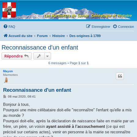
Les Marmottes de
Savoie
Forum d'entraide généalogique
FAQ
S’enregistrer
Connexion
Accueil du site
Forum
Histoire
Des origines à 1789
Reconnaissance d'un enfant
Répondre
6 messages • Page
1
sur
1
Mayon
Marmottes
Reconnaissance d'un enfant
M
08 mai 2020, 08:41
e
s
Bonjour à tous,
s
Pourquoi une mère célibataire doit-elle "reconnaître" l'enfant qu'elle a mis
a
g
au monde ?
e
Pourquoi doit-elle, après la déclaration de naissance faite en mairie par un
frère, un père, un voisin
ayant assisté à l'accouchement
(ce qui est
précisé sur certains actes), venir en personne à la mairie se reconnaître