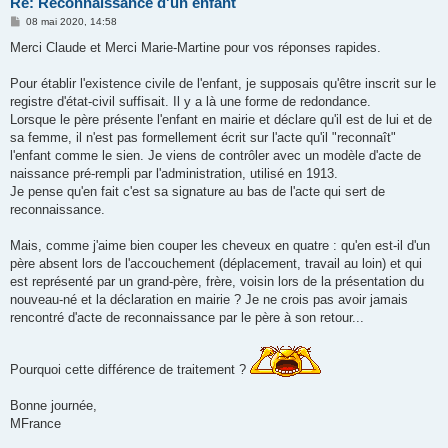
Re: Reconnaissance d'un enfant
M
08 mai 2020, 14:58
e
s
Merci Claude et Merci Marie-Martine pour vos réponses rapides.
s
a
g
Pour établir l'existence civile de l'enfant, je supposais qu'être inscrit sur le
e
registre d'état-civil suffisait. Il y a là une forme de redondance.
Lorsque le père présente l'enfant en mairie et déclare qu'il est de lui et de
sa femme, il n'est pas formellement écrit sur l'acte qu'il "reconnaît"
l'enfant comme le sien. Je viens de contrôler avec un modèle d'acte de
naissance pré-rempli par l'administration, utilisé en 1913.
Je pense qu'en fait c'est sa signature au bas de l'acte qui sert de
reconnaissance.
Mais, comme j'aime bien couper les cheveux en quatre : qu'en est-il d'un
père absent lors de l'accouchement (déplacement, travail au loin) et qui
est représenté par un grand-père, frère, voisin lors de la présentation du
nouveau-né et la déclaration en mairie ? Je ne crois pas avoir jamais
rencontré d'acte de reconnaissance par le père à son retour...
Pourquoi cette différence de traitement ?
Bonne journée,
MFrance