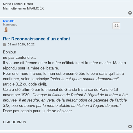
Marie-France Tuffelli
Marmotte terrier MARMOËX
brun101
Marmottes
Re: Reconnaissance d'un enfant
M
08 mai 2020, 16:22
e
s
Bonjour
s
ne pas confondre...
a
g
Il y a une différence entre la mère célibataire et la mère mariée. Marie a
e
répondu pour la mère célibataire.
Pour une mère mariée, le mari est présumé être le père sans qu'il ait à
confirmer, selon le principe
"pater is est quem nuptiae demonstrant"
(article 312 du code civil).
Cela a été affirmé par le tribunal de Grande Instance de Paris le 18
novembre 1980 :
"lorsque la filiation de l'enfant à l'égard de la mère a été
prouvée, il en résulte, en vertu de la présomption de paternité de l'article
312, que se trouve par là même établie sa filiation à l'égard du père."
Donc pas besoin pour lui de se déplacer
CLAUDE BRUN