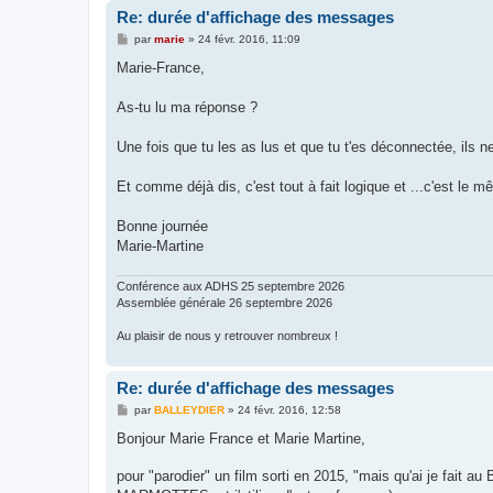
Re: durée d'affichage des messages
M
par
marie
»
24 févr. 2016, 11:09
e
s
Marie-France,
s
a
g
As-tu lu ma réponse ?
e
Une fois que tu les as lus et que tu t'es déconnectée, il
Et comme déjà dis, c'est tout à fait logique et ...c'est l
Bonne journée
Marie-Martine
Conférence aux ADHS 25 septembre 2026
Assemblée générale 26 septembre 2026
Au plaisir de nous y retrouver nombreux !
Re: durée d'affichage des messages
M
par
BALLEYDIER
»
24 févr. 2016, 12:58
e
s
Bonjour Marie France et Marie Martine,
s
a
pour "parodier" un film sorti en 2015, "mais qu'ai je fait 
g
e