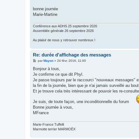
bonne journée
Marie-Martine
Conférence aux ADHS 25 septembre 2026
Assemblée générale 26 septembre 2026
Au plaisir de nous y retrouver nombreux !
Re: durée d'affichage des messages
M
par
Mayon
»
24 févr. 2016, 11:00
e
s
Bonjour à tous,
s
Je confirme ce que dit Phyl.
a
g
Je passe toujours par le raccourci "nouveaux messages" et
e
la fin de la journée, bien que je n'ai jamais surveillé au b
Et je trouve cela très intéressant de pouvoir les re-consul
Je suis, de toute façon, une inconditionnelle du forum
Bonne journée à vous,
MFrance
Marie-France Tuffelli
Marmotte terrier MARMOËX