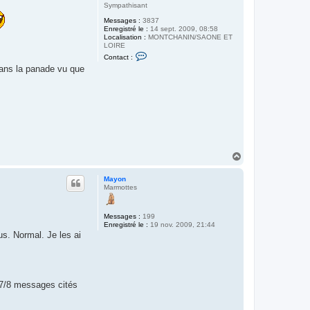
Sympathisant
Messages :
3837
Enregistré le :
14 sept. 2009, 08:58
Localisation :
MONTCHANIN/SAONE ET
LOIRE
C
Contact :
o
dans la panade vu que
n
t
a
c
t
e
r
B
A
L
L
H
E
a
Y
u
D
Mayon
t
I
Marmottes
E
R
Messages :
199
Enregistré le :
19 nov. 2009, 21:44
s. Normal. Je les ai
s 7/8 messages cités