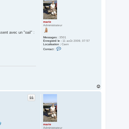
marie
Administrateur
sent avec un "oail" :
Messages :
3501
Enregistré le :
11 août 2009, 07:57
Localisation :
Caen
C
Contact :
o
n
t
a
c
t
e
r
m
a
r
H
i
a
e
u
t
marie
Administrateur