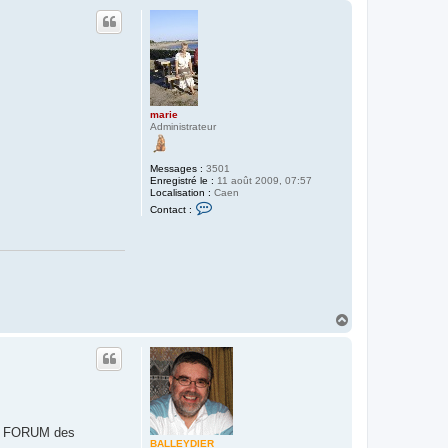
u
t
marie
Administrateur
Messages :
3501
Enregistré le :
11 août 2009, 07:57
Localisation :
Caen
C
Contact :
o
n
t
a
c
t
e
r
m
H
a
a
r
u
i
e
t
 le FORUM des
BALLEYDIER