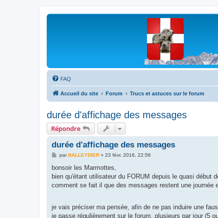
Les Marmottes de Savoie
Forum d'entraide généalogique
FAQ
Accueil du site
Forum
Trucs et astuces sur le forum
durée d'affichage des messages
Répondre
durée d'affichage des messages
M
par
BALLEYDIER
»
23 févr. 2016, 22:56
e
s
bonsoir les Marmottes,
s
bien qu'étant utilisateur du FORUM depuis le quasi début de
a
g
comment se fait il que des messages restent une journée ent
e
je vais préciser ma pensée, afin de ne pas induire une fa
je passe régulièrement sur le forum, plusieurs par jour (5 ou