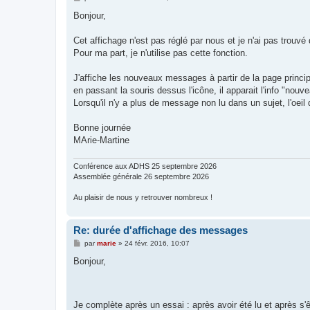
e
s
Bonjour,
s
a
g
Cet affichage n'est pas réglé par nous et je n'ai pas trouvé 
e
Pour ma part, je n'utilise pas cette fonction.
J'affiche les nouveaux messages à partir de la page princ
en passant la souris dessus l'icône, il apparait l'info "no
Lorsqu'il n'y a plus de message non lu dans un sujet, l'oeil d
Bonne journée
MArie-Martine
Conférence aux ADHS 25 septembre 2026
Assemblée générale 26 septembre 2026
Au plaisir de nous y retrouver nombreux !
Re: durée d'affichage des messages
M
par
marie
»
24 févr. 2016, 10:07
e
s
Bonjour,
s
a
g
e
Je complète après un essai : après avoir été lu et après s