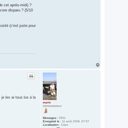
de cet après-midi) ?
core disparu ? (5/10
osité (c'est juste pour
H
a
u
t
e les ai tous lus à la
marie
Administrateur
Messages :
3501
Enregistré le :
11 août 2009, 07:57
Localisation :
Caen
C