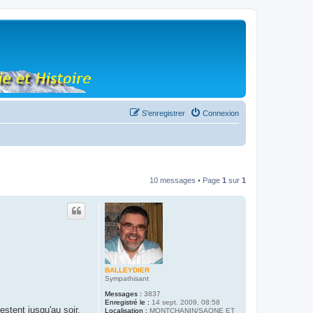
S’enregistrer
Connexion
10 messages • Page
1
sur
1
BALLEYDIER
Sympathisant
Messages :
3837
Enregistré le :
14 sept. 2009, 08:58
estent jusqu'au soir,
Localisation :
MONTCHANIN/SAONE ET