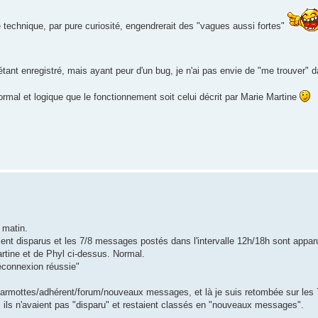
 technique, par pure curiosité, engendrerait des "vagues aussi fortes"
t enregistré, mais ayant peur d'un bug, je n'ai pas envie de "me trouver" 
 normal et logique que le fonctionnement soit celui décrit par Marie Martine
 matin.
t disparus et les 7/8 messages postés dans l'intervalle 12h/18h sont apparu
rtine et de Phyl ci-dessus. Normal.
Déconnexion réussie"
des marmottes/adhérent/forum/nouveaux messages, et là je suis retombée sur le
s, ils n'avaient pas "disparu" et restaient classés en "nouveaux messages".