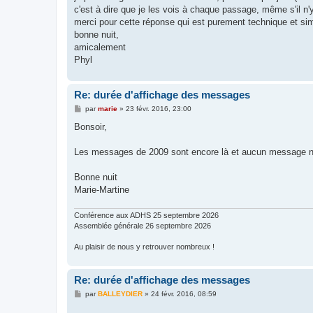
c'est à dire que je les vois à chaque passage, même s'il n'y 
merci pour cette réponse qui est purement technique et simp
bonne nuit,
amicalement
Phyl
Re: durée d'affichage des messages
M
par
marie
»
23 févr. 2016, 23:00
e
s
Bonsoir,
s
a
g
Les messages de 2009 sont encore là et aucun message ne d
e
Bonne nuit
Marie-Martine
Conférence aux ADHS 25 septembre 2026
Assemblée générale 26 septembre 2026
Au plaisir de nous y retrouver nombreux !
Re: durée d'affichage des messages
M
par
BALLEYDIER
»
24 févr. 2016, 08:59
e
s