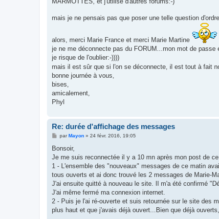
MARMOTTES, et j'utilise d'autres forums:-)
mais je ne pensais pas que poser une telle question d'ordre
alors, merci Marie France et merci Marie Martine
je ne me déconnecte pas du FORUM...mon mot de passe étan
je risque de l'oublier:-))))
mais il est sûr que si l'on se déconnecte, il est tout à fait
bonne journée à vous,
bises,
amicalement,
Phyl
Re: durée d'affichage des messages
M
par
Mayon
»
24 févr. 2016, 19:05
e
s
Bonsoir,
s
Je me suis reconnectée il y a 10 mn après mon post de ce
a
g
1 - L'ensemble des "nouveaux" messages de ce matin avaien
e
tous ouverts et ai donc trouvé les 2 messages de Marie-Ma
J'ai ensuite quitté à nouveau le site. Il m'a été confirmé "
J'ai même fermé ma connexion internet.
2 - Puis je l'ai ré-ouverte et suis retournée sur le site 
plus haut et que j'avais déjà ouvert...Bien que déjà ouvert