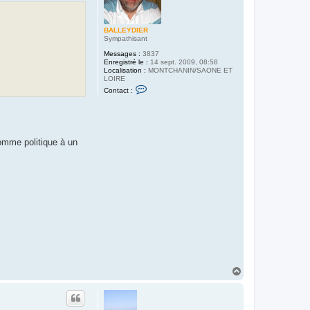
r
i
e
BALLEYDIER
Sympathisant
Messages :
3837
Enregistré le :
14 sept. 2009, 08:58
Localisation :
MONTCHANIN/SAONE ET
LOIRE
C
Contact :
o
n
t
a
c
t
omme politique à un
e
r
B
A
L
L
E
Y
D
I
E
R
H
a
u
t