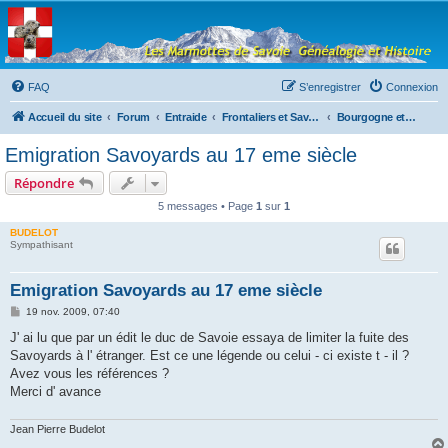
Les Marmottes de
Savoie
Forum d'entraide généalogique
FAQ
S’enregistrer
Connexion
Accueil du site
Forum
Entraide
Frontaliers et Savoyards à l'étranger
Bourgogne et Franche-Comté
Emigration Savoyards au 17 eme siècle
Répondre
5 messages • Page
1
sur
1
BUDELOT
Sympathisant
Emigration Savoyards au 17 eme siècle
M
19 nov. 2009, 07:40
e
s
J' ai lu que par un édit le duc de Savoie essaya de limiter la fuite des
s
Savoyards à l' étranger. Est ce une légende ou celui - ci existe t - il ?
a
g
Avez vous les références ?
e
Merci d' avance
Jean Pierre Budelot