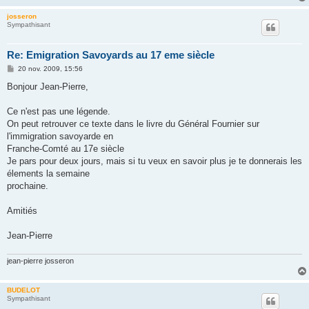
josseron
Sympathisant
Re: Emigration Savoyards au 17 eme siècle
M
20 nov. 2009, 15:56
e
s
Bonjour Jean-Pierre,
s
a
g
Ce n'est pas une légende.
e
On peut retrouver ce texte dans le livre du Général Fournier sur
l'immigration savoyarde en
Franche-Comté au 17e siècle
Je pars pour deux jours, mais si tu veux en savoir plus je te donnerais les
élements la semaine
prochaine.
Amitiés
Jean-Pierre
jean-pierre josseron
BUDELOT
Sympathisant