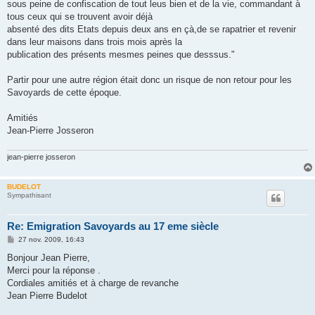
sous peine de confiscation de tout leus bien et de la vie, commandant à
tous ceux qui se trouvent avoir déjà
absenté des dits Etats depuis deux ans en çà,de se rapatrier et revenir
dans leur maisons dans trois mois après la
publication des présents mesmes peines que desssus."
Partir pour une autre région était donc un risque de non retour pour les
Savoyards de cette époque.
Amitiés
Jean-Pierre Josseron
jean-pierre josseron
BUDELOT
Sympathisant
Re: Emigration Savoyards au 17 eme siècle
M
27 nov. 2009, 16:43
e
s
Bonjour Jean Pierre,
s
Merci pour la réponse .
a
g
Cordiales amitiés et à charge de revanche
e
Jean Pierre Budelot