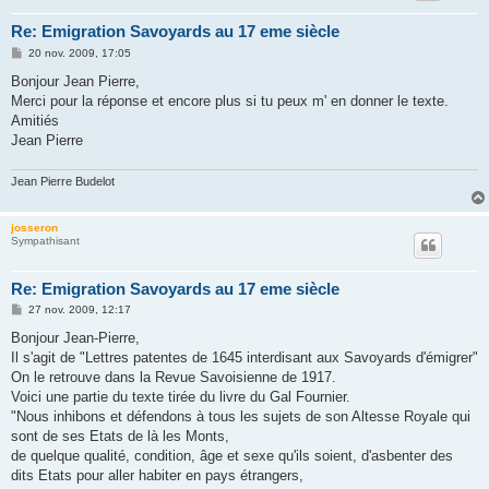
Re: Emigration Savoyards au 17 eme siècle
M
20 nov. 2009, 17:05
e
s
Bonjour Jean Pierre,
s
Merci pour la réponse et encore plus si tu peux m' en donner le texte.
a
g
Amitiés
e
Jean Pierre
Jean Pierre Budelot
josseron
Sympathisant
Re: Emigration Savoyards au 17 eme siècle
M
27 nov. 2009, 12:17
e
s
Bonjour Jean-Pierre,
s
Il s'agit de "Lettres patentes de 1645 interdisant aux Savoyards d'émigrer"
a
g
On le retrouve dans la Revue Savoisienne de 1917.
e
Voici une partie du texte tirée du livre du Gal Fournier.
"Nous inhibons et défendons à tous les sujets de son Altesse Royale qui
sont de ses Etats de là les Monts,
de quelque qualité, condition, âge et sexe qu'ils soient, d'asbenter des
dits Etats pour aller habiter en pays étrangers,