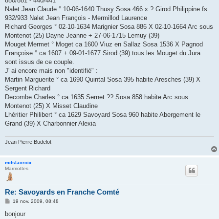
880/881 - 440/441
Nalet Jean Claude ° 10-06-1640 Thusy Sosa 466 x ? Girod Philippine fs
932/933 Nalet Jean François - Mermillod Laurence
Richard Georges ° 02-10-1634 Marignier Sosa 886 X 02-10-1664 Arc sous
Montenot (25) Dayne Jeanne + 27-06-1715 Lemuy (39)
Mouget Mermet ° Moget ca 1600 Viuz en Sallaz Sosa 1536 X Pagnod
Françoise ° ca 1607 + 09-01-1677 Sirod (39) tous les Mouget du Jura
sont issus de ce couple.
J' ai encore mais non "identifié" :
Martin Marguerite ° ca 1690 Quintal Sosa 395 habite Aresches (39) X
Sergent Richard
Decombe Charles ° ca 1635 Sernet ?? Sosa 858 habite Arc sous
Montenot (25) X Misset Claudine
Lhéritier Philibert ° ca 1629 Savoyard Sosa 960 habite Abergement le
Grand (39) X Charbonnier Alexia
Jean Pierre Budelot
mdslacroix
Marmottes
Re: Savoyards en Franche Comté
M
19 nov. 2009, 08:48
e
s
bonjour
s