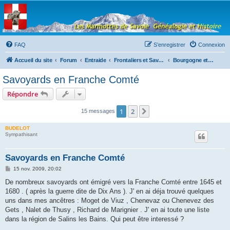
Les Marmottes de
Savoie
Forum d'entraide généalogique
FAQ
S’enregistrer
Connexion
Accueil du site
Forum
Entraide
Frontaliers et Savoyards à l'étranger
Bourgogne et Franche-Comté
Savoyards en Franche Comté
Répondre
1
2
Suivante
15 messages
BUDELOT
Sympathisant
Savoyards en Franche Comté
M
15 nov. 2009, 20:02
e
s
De nombreux savoyards ont émigré vers la Franche Comté entre 1645 et
s
1680 . ( après la guerre dite de Dix Ans ). J' en ai déja trouvé quelques
a
g
uns dans mes ancêtres : Moget de Viuz , Chenevaz ou Chenevez des
e
Gets , Nalet de Thusy , Richard de Marignier . J' en ai toute une liste
dans la région de Salins les Bains. Qui peut être interessé ?