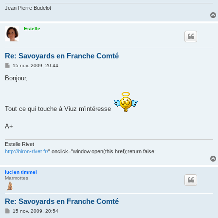
Jean Pierre Budelot
Estelle
Re: Savoyards en Franche Comté
M
15 nov. 2009, 20:44
e
s
Bonjour,
s
a
g
e
Tout ce qui touche à Viuz m'intéresse
A+
Estelle Rivet
http://biron-rivet.fr/
" onclick="window.open(this.href);return false;
lucien timmel
Marmottes
Re: Savoyards en Franche Comté
M
15 nov. 2009, 20:54
e