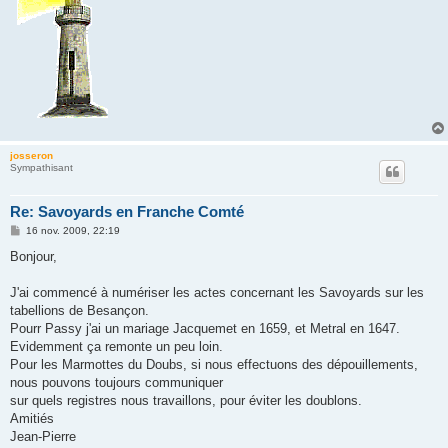
josseron
Sympathisant
Re: Savoyards en Franche Comté
M
16 nov. 2009, 22:19
e
s
Bonjour,
s
a
g
J'ai commencé à numériser les actes concernant les Savoyards sur les
e
tabellions de Besançon.
Pourr Passy j'ai un mariage Jacquemet en 1659, et Metral en 1647.
Evidemment ça remonte un peu loin.
Pour les Marmottes du Doubs, si nous effectuons des dépouillements,
nous pouvons toujours communiquer
sur quels registres nous travaillons, pour éviter les doublons.
Amitiés
Jean-Pierre