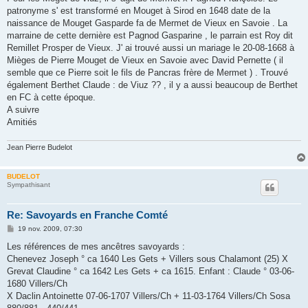
s
patronyme s' est transformé en Mouget à Sirod en 1648 date de la
a
g
naissance de Mouget Gasparde fa de Mermet de Vieux en Savoie . La
e
marraine de cette dernière est Pagnod Gasparine , le parrain est Roy dit
Remillet Prosper de Vieux. J' ai trouvé aussi un mariage le 20-08-1668 à
Mièges de Pierre Mouget de Vieux en Savoie avec David Pernette ( il
semble que ce Pierre soit le fils de Pancras frère de Mermet ) . Trouvé
également Berthet Claude : de Viuz ?? , il y a aussi beaucoup de Berthet
en FC à cette époque.
A suivre
Amitiés
Jean Pierre Budelot
BUDELOT
Sympathisant
Re: Savoyards en Franche Comté
M
19 nov. 2009, 07:30
e
s
Les références de mes ancêtres savoyards :
s
Chenevez Joseph ° ca 1640 Les Gets + Villers sous Chalamont (25) X
a
g
Grevat Claudine ° ca 1642 Les Gets + ca 1615. Enfant : Claude ° 03-06-
e
1680 Villers/Ch
X Daclin Antoinette 07-06-1707 Villers/Ch + 11-03-1764 Villers/Ch Sosa