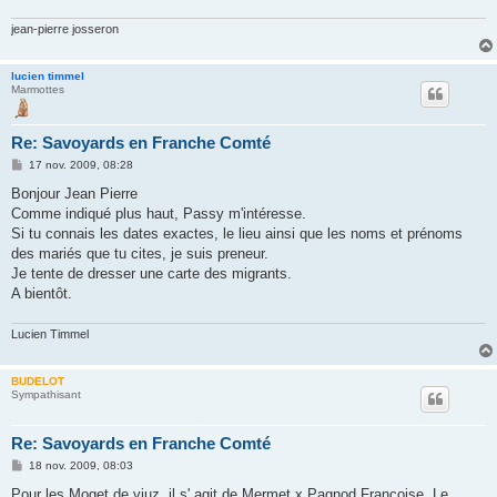
jean-pierre josseron
lucien timmel
Marmottes
Re: Savoyards en Franche Comté
M
17 nov. 2009, 08:28
e
s
Bonjour Jean Pierre
s
Comme indiqué plus haut, Passy m'intéresse.
a
g
Si tu connais les dates exactes, le lieu ainsi que les noms et prénoms
e
des mariés que tu cites, je suis preneur.
Je tente de dresser une carte des migrants.
A bientôt.
Lucien Timmel
BUDELOT
Sympathisant
Re: Savoyards en Franche Comté
M
18 nov. 2009, 08:03
e
s
Pour les Moget de viuz, il s' agit de Mermet x Pagnod Françoise. Le