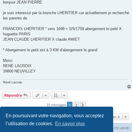
bonjour JEAN PIERRE
a
g
e
je suis interessé par la branche LHERITIER car actuellement je recherche
les parents de
FRANCOIS LHERITIER ° vers 1699 + 5/5/1759 abergement le petit X
huguette PARIS
JEAN CLAUDE LHERITIER X claude AMIET
* Abergement le petit est à 3 KM d'abergement le grand
Merci
RENE LACROIX
39800 NEUVILLEY
René Lacroix
Répondre
1
2
Suivante
15 messages
En poursuivant votre navigation, vous acceptez
Aller à
l’utilisation de cookies.
En savoir plus
Accueil du site
Forum
Heures au format
UTC+02:00