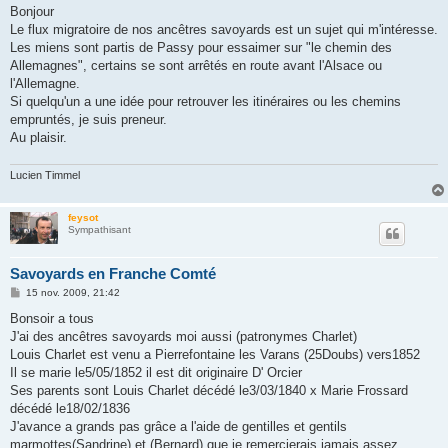
s
Bonjour
s
Le flux migratoire de nos ancêtres savoyards est un sujet qui m'intéresse.
a
g
Les miens sont partis de Passy pour essaimer sur "le chemin des
e
Allemagnes", certains se sont arrêtés en route avant l'Alsace ou
l'Allemagne.
Si quelqu'un a une idée pour retrouver les itinéraires ou les chemins
empruntés, je suis preneur.
Au plaisir.
Lucien Timmel
feysot
Sympathisant
Savoyards en Franche Comté
M
15 nov. 2009, 21:42
e
s
Bonsoir a tous
s
J'ai des ancêtres savoyards moi aussi (patronymes Charlet)
a
g
Louis Charlet est venu a Pierrefontaine les Varans (25Doubs) vers1852
e
Il se marie le5/05/1852 il est dit originaire D' Orcier
Ses parents sont Louis Charlet décédé le3/03/1840 x Marie Frossard
décédé le18/02/1836
J'avance a grands pas grâce a l'aide de gentilles et gentils
marmottes(Sandrine) et (Bernard) que je remercierais jamais assez