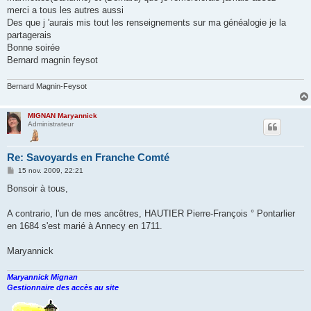
merci a tous les autres aussi
Des que j 'aurais mis tout les renseignements sur ma généalogie je la
partagerais
Bonne soirée
Bernard magnin feysot
Bernard Magnin-Feysot
MIGNAN Maryannick
Administrateur
Re: Savoyards en Franche Comté
M
15 nov. 2009, 22:21
e
s
Bonsoir à tous,
s
a
g
A contrario, l'un de mes ancêtres, HAUTIER Pierre-François ° Pontarlier
e
en 1684 s'est marié à Annecy en 1711.
Maryannick
Maryannick Mignan
Gestionnaire des accès au site