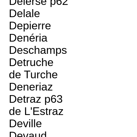
Delerse p62
Delale
Depierre
Denéria
Deschamps
Detruche
de Turche
Deneriaz
Detraz p63
de L'Estraz
Deville
Devaud