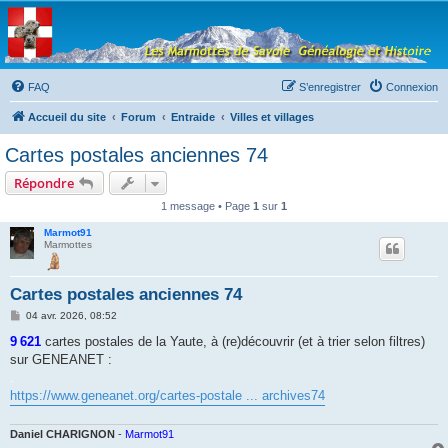
Les Marmottes de
Savoie
Forum d'entraide généalogique
FAQ
S’enregistrer
Connexion
Accueil du site
Forum
Entraide
Villes et villages
Cartes postales anciennes 74
Répondre
1 message • Page
1
sur
1
Marmot91
Marmottes
Cartes postales anciennes 74
M
04 avr. 2026, 08:52
e
s
9 621
cartes postales de la Yaute, à (re)découvrir (et à trier selon filtres)
s
sur GENEANET :
a
g
.
e
https://www.geneanet.org/cartes-postale ... archives74
Daniel CHARIGNON
-
Marmot91