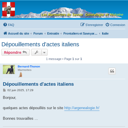
Les Marmottes de
Savoie
Forum d'entraide généalogique
FAQ
S’enregistrer
Connexion
Accueil du site
Forum
Entraide
Frontaliers et Savoyards à l'étranger
Italie
Dépouillements d'actes italiens
Répondre
1 message • Page
1
sur
1
Bernard-Thonon
Marmottes
Dépouillements d'actes italiens
M
02 juin 2025, 17:29
e
s
Bonjour,
s
a
g
quelques actes dépouillés sur le site
http://argenealogie.fr/
e
Bonnes trouvailles ...