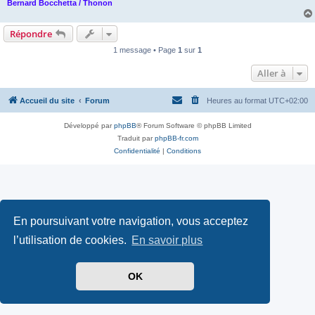
Bernard Bocchetta / Thonon
Répondre
1 message • Page
1
sur
1
Aller à
Accueil du site
Forum
Heures au format
UTC+02:00
Développé par
phpBB
® Forum Software © phpBB Limited
Traduit par
phpBB-fr.com
Confidentialité
|
Conditions
En poursuivant votre navigation, vous acceptez
l’utilisation de cookies.
En savoir plus
OK