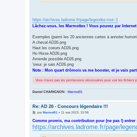
https://archives.ladrome.fr/page/legendez-moi--1
Lâchez-vous, les Marmottes ! Vous pouvez par Internet 
Exemples (parmi les 20 anciennes cartes à annoter humori
A cheval AD26.png
Haut les coeurs AD26.png
Ho Hisse AD26.png
Amende possible AD26.png
'sieur, je sais AD26.png
Note : Mon quart drômois va me booster, et je vais partic
Vous n’avez pas les permissions nécessaires pour voir les fichiers 
Daniel CHARIGNON
-
Marmot91
Re: AD 26 - Concours légendaire !!!
M
par
Marmot91
»
11 mai 2023, 10:56
e
s
Comme promis, ma contribution pour (ne pas !) entrer
s
https://archives.ladrome.fr/page/lege
a
g
e