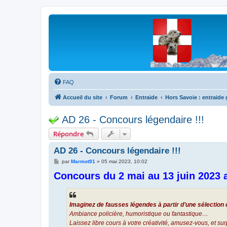
Les Marmottes de Savoie
Forum d'entraide généalogique
FAQ
Accueil du site
Forum
Entraide
Hors Savoie : entraide
AD 26 - Concours légendaire !!!
Répondre
AD 26 - Concours légendaire !!!
M
par
Marmot91
»
05 mai 2023, 10:02
e
Concours du 2 mai au 13 juin 2023
s
s
a
g
e
Imaginez de fausses légendes à partir d’une sélection 
Ambiance policière, humoristique ou fantastique…
Laissez libre cours à votre créativité, amusez-vous, et su