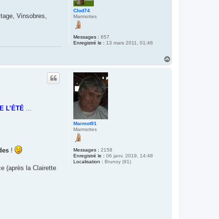
Clod74
itage, Vinsobres,
Marmottes
Messages :
657
Enregistré le :
13 mars 2011, 01:46
H
a
u
t
E L’ÉTÉ
...
Marmot91
Marmottes
des
!
Messages :
2158
Enregistré le :
06 janv. 2019, 14:48
Localisation :
Brunoy (91)
ce (après la Clairette