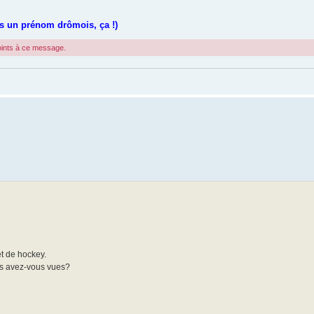
s un prénom drômois, ça !)
joints à ce message.
et de hockey.
les avez-vous vues?