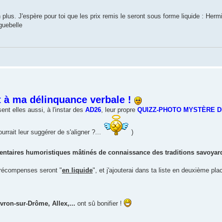
plus. J'espère pour toi que les prix remis le seront sous forme liquide : Herm
guebelle
 à ma délinquance verbale !
ent elles aussi, à l'instar des
AD26
, leur propre
QUIZZ-PHOTO MYSTÈRE D
urrait leur suggérer de s'aligner ?...
)
taires humoristiques mâtinés de connaissance des traditions savoyar
récompenses seront "
en liquide
", et j'ajouterai dans ta liste en deuxième pla
ivron-sur-Drôme, Allex,...
ont sû bonifier !