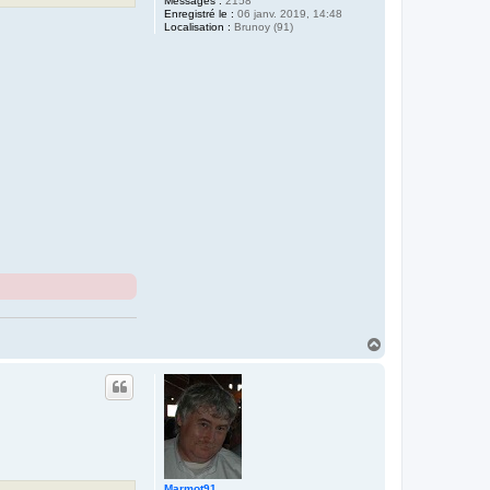
Messages :
2158
Enregistré le :
06 janv. 2019, 14:48
Localisation :
Brunoy (91)
H
a
u
t
Marmot91