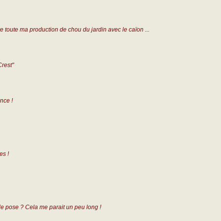
tre toute ma production de chou du jardin avec le caïon ...
Crest"
nce !
es !
de pose ? Cela me parait un peu long !