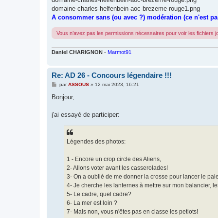
domaine-charles-helfenbein-aoc-brezeme-rouge1.png
A consommer sans (ou avec ?) modération (ce n'est pa
Vous n’avez pas les permissions nécessaires pour voir les fichiers 
Daniel CHARIGNON
-
Marmot91
Re: AD 26 - Concours légendaire !!!
M
par
ASSOUS
»
12 mai 2023, 16:21
e
s
Bonjour,
s
a
g
j'ai essayé de participer:
e
Légendes des photos:
1 - Encore un crop circle des Aliens,
2- Allons voter avant les casserolades!
3- On a oublié de me donner la crosse pour lancer le pal
4- Je cherche les lanternes à mettre sur mon balancier, 
5- Le cadre, quel cadre?
6- La mer est loin ?
7- Mais non, vous n'êtes pas en classe les petiots!