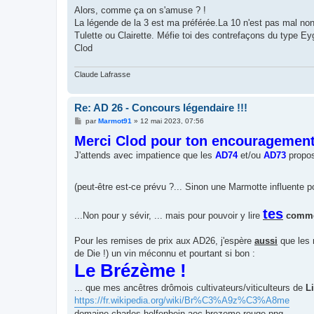
s
Alors, comme ça on s'amuse ? !
s
La légende de la 3 est ma préférée.La 10 n'est pas mal non 
a
g
Tulette ou Clairette. Méfie toi des contrefaçons du type Ey
e
Clod
Claude Lafrasse
Re: AD 26 - Concours légendaire !!!
M
par
Marmot91
»
12 mai 2023, 07:56
e
Merci Clod pour ton encouragement
s
s
J'attends avec impatience que les
a
AD74
et/ou
AD73
propos
g
e
(peut-être est-ce prévu ?... Sinon une Marmotte influente po
tes
...Non pour y sévir, ... mais pour pouvoir y lire
commen
Pour les remises de prix aux AD26, j'espère
aussi
que les 
de Die !) un vin méconnu et pourtant si bon :
Le Brézème !
... que mes ancêtres drômois cultivateurs/viticulteurs de
L
https://fr.wikipedia.org/wiki/Br%C3%A9z%C3%A8me
domaine-charles-helfenbein-aoc-brezeme-rouge.png