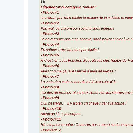
Légendez-moi catégorie "adulte"
- Photo n°1
Je n'aurai pas dû modifier la recette de la caillette et met
- Photo n°2
Pas mal, cet ascenseur social à sens unique !
- Photo n°3
Je ne retrouve pas mon chemin, tracé pourtant hier à la "
- Photo n°4
En sabots, c'est vraiment pas facile !
- Photo n°5
A Crest, on a les bouches d'égouts les plus hautes de Fra
- Photo n°6
Alors comme ça, tu es arrivé à pied de là-bas ?
- Photo n°7
La vraie danse des canards a été inventée ICI !
- Photo n°8
J'ai des références, et je peux sonoriser vos soirées privé
- Photo n°9
Oui, c'est vrai, ... il y a bien un cheveu dans la soupe !
- Photo n°10
Attention ! à 3, je coupe !...
- Photo n°11
Hé! Le photographe ! Tu ne t'es pas trompé sur le temps 
- Photo n°12