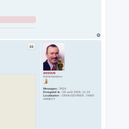
H
a
u
t
ASSOUS
Administrateur
Messages :
5924
Enregistré le :
08 août 2009, 21:16
Localisation :
CRAN-GEVRIER, 74960
ANNECY