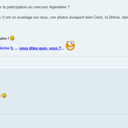
er ta participation au concours légendaire ?
% !) ont un avantage sur nous, ces photos évoquent bien Crest, la Drôme, dans
autre !
rire !), ...
vous dites quoi, vous ?
...
is