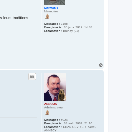
Marmot91
Marmottes
 leurs traditions
Messages :
2158
Enregistré le :
06 janv. 2019, 14:48
Localisation :
Brunoy (91)
H
a
u
t
ASSOUS
Administrateur
Messages :
5924
Enregistré le :
08 août 2009, 21:16
Localisation :
CRAN-GEVRIER, 74960
ANNECY