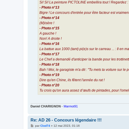
Si! Si! La peinture PICTOLINE embellira tout ! Regardez : o
- Photo n°13
Bigre ! Le concours d'entrée pour être facteur est vraiment
- Photo n°14
(M)isère !
- Photo n°15
A gauche !
Non! A droite !
- Photo n°16
La battue aux 1000 (tant) pi(e)s sur le carreau ... : Il en 
- Photo n°17
Le Chef a demandé d'anticiper la bande pour les trottinett
- Photo n°18
Bah ! Moi, le garagiste m'a dit : "Tu mets ta voiture sur le po
- Photo n°19
Dire qu'en Chine, ils fêtent l'année du rat !
- Photo n°20
Tu crois qu'on aura assez d’œufs de pintades, pour l'omel
Daniel CHARIGNON
-
Marmot91
Re: AD 26 - Concours légendaire !!!
M
par
Clod74
»
12 mai 2023, 01:16
e