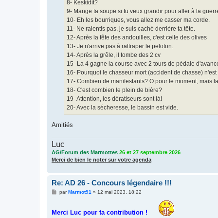
8- Keskidit?
9- Mange ta soupe si tu veux grandir pour aller à la guerr
10- Eh les bourriques, vous allez me casser ma corde.
11- Ne ralentis pas, je suis caché derrière ta tête.
12- Après la fête des andouilles, c'est celle des olives
13- Je n'arrive pas à rattraper le peloton.
14- Après la grêle, il tombe des 2 cv
15- La 4 gagne la course avec 2 tours de pédale d'avanc
16- Pourquoi le chasseur mort (accident de chasse) n'est
17- Combien de manifestants? O pour le moment, mais la po
18- C'est combien le plein de bière?
19- Attention, les dératiseurs sont là!
20- Avec la sécheresse, le bassin est vide.
Amitiés
Luc
AG/Forum des Marmottes
26 et 27 septembre 2026
Merci de bien le noter sur votre agenda
Re: AD 26 - Concours légendaire !!!
M
par
Marmot91
»
12 mai 2023, 18:22
e
s
s
Merci Luc pour ta contribution !
a