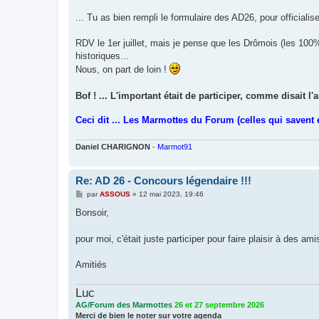
g
e
... Tu as bien rempli le formulaire des AD26, pour officialis
RDV le 1er juillet, mais je pense que les Drômois (les 100
historiques...
Nous, on part de loin !
Bof ! ... L'important était de participer, comme disait l'
Ceci dit ... Les Marmottes du Forum (celles qui savent éc
Daniel CHARIGNON
-
Marmot91
Re: AD 26 - Concours légendaire !!!
M
par
ASSOUS
»
12 mai 2023, 19:46
e
s
Bonsoir,
s
a
g
pour moi, c'était juste participer pour faire plaisir à des am
e
Amitiés
Luc
AG/Forum des Marmottes
26 et 27 septembre 2026
Merci de bien le noter sur votre agenda