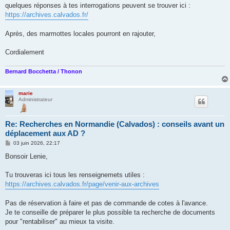
g
quelques réponses à tes interrogations peuvent se trouver ici :
e
https://archives.calvados.fr/
Après, des marmottes locales pourront en rajouter,
Cordialement
Bernard Bocchetta / Thonon
marie
Administrateur
Re: Recherches en Normandie (Calvados) : conseils avant un
déplacement aux AD ?
M
03 juin 2026, 22:17
e
s
Bonsoir Lenie,
s
a
g
Tu trouveras ici tous les renseignemets utiles :
e
https://archives.calvados.fr/page/venir-aux-archives
Pas de réservation à faire et pas de commande de cotes à l'avance.
Je te conseille de préparer le plus possible ta recherche de documents
pour "rentabiliser" au mieux ta visite.