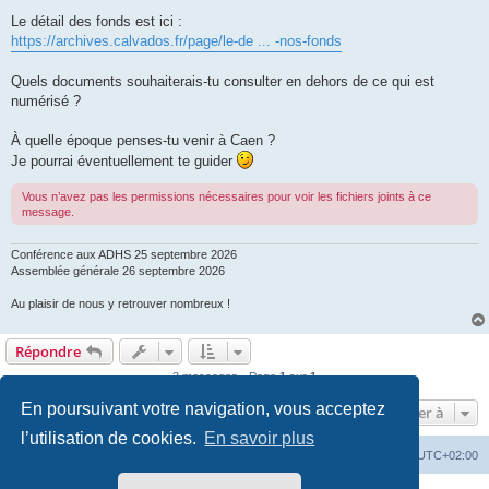
Le détail des fonds est ici :
https://archives.calvados.fr/page/le-de ... -nos-fonds
Quels documents souhaiterais-tu consulter en dehors de ce qui est
numérisé ?
À quelle époque penses-tu venir à Caen ?
Je pourrai éventuellement te guider
Vous n’avez pas les permissions nécessaires pour voir les fichiers joints à ce
message.
Conférence aux ADHS 25 septembre 2026
Assemblée générale 26 septembre 2026
Au plaisir de nous y retrouver nombreux !
Répondre
3 messages • Page
1
sur
1
En poursuivant votre navigation, vous acceptez
Aller à
l’utilisation de cookies.
En savoir plus
Accueil du site
Forum
Heures au format
UTC+02:00