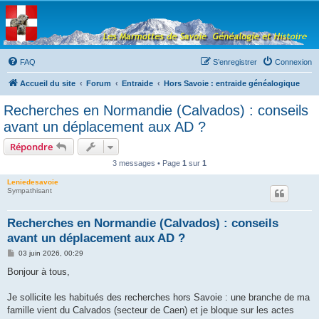
Les Marmottes de
Savoie
Forum d'entraide généalogique
FAQ
S’enregistrer
Connexion
Accueil du site
Forum
Entraide
Hors Savoie : entraide généalogique
Recherches en Normandie (Calvados) : conseils
avant un déplacement aux AD ?
Répondre
3 messages • Page
1
sur
1
Leniedesavoie
Sympathisant
Recherches en Normandie (Calvados) : conseils
avant un déplacement aux AD ?
M
03 juin 2026, 00:29
e
s
Bonjour à tous,
s
a
g
Je sollicite les habitués des recherches hors Savoie : une branche de ma
e
famille vient du Calvados (secteur de Caen) et je bloque sur les actes