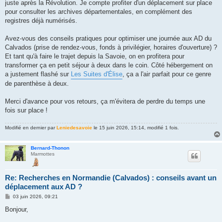
juste après la Révolution. Je compte profiter d'un déplacement sur place
pour consulter les archives départementales, en complément des
registres déjà numérisés.
Avez-vous des conseils pratiques pour optimiser une journée aux AD du
Calvados (prise de rendez-vous, fonds à privilégier, horaires d'ouverture) ?
Et tant qu'à faire le trajet depuis la Savoie, on en profitera pour
transformer ça en petit séjour à deux dans le coin. Côté hébergement on
a justement flashé sur
Les Suites d'Élise
, ça a l'air parfait pour ce genre
de parenthèse à deux.
Merci d'avance pour vos retours, ça m'évitera de perdre du temps une
fois sur place !
Modifié en dernier par
Leniedesavoie
le 15 juin 2026, 15:14, modifié 1 fois.
Bernard-Thonon
Marmottes
Re: Recherches en Normandie (Calvados) : conseils avant un
déplacement aux AD ?
M
03 juin 2026, 09:21
e
s
Bonjour,
s
a