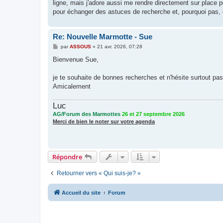
ligne, mais j'adore aussi me rendre directement sur place 
pour échanger des astuces de recherche et, pourquoi pas,
Re: Nouvelle Marmotte - Sue
M
par
ASSOUS
»
21 avr. 2026, 07:28
e
s
Bienvenue Sue,
s
a
g
je te souhaite de bonnes recherches et n'hésite surtout pa
e
Amicalement
Luc
AG/Forum des Marmottes
26 et 27 septembre 2026
Merci de bien le noter sur votre agenda
Répondre
Retourner vers « Qui suis-je? »
Accueil du site
Forum