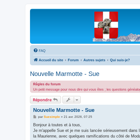
Les Marmottes de Savoie
Forum d'entraide généalogique
FAQ
Accueil du site
Forum
Autres sujets
Qui suis-je?
Nouvelle Marmotte - Sue
Règles du forum
Un petit message pour nous dire qui vous êtes ; les questions généalo
Répondre
Nouvelle Marmotte - Sue
M
par
Suesimple
»
21 avr. 2026, 07:25
e
s
Bonjour à toutes et à tous,
s
Je m'appelle Sue et je me suis lancée sérieusement dans la
a
g
la Maurienne, avec quelques ramifications du côté de Moda
e