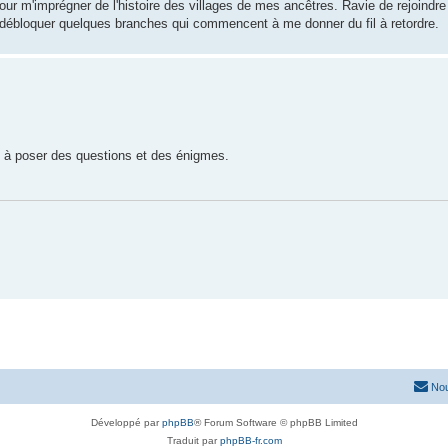
pour m'imprégner de l'histoire des villages de mes ancêtres. Ravie de rejoind
 débloquer quelques branches qui commencent à me donner du fil à retordre.
s à poser des questions et des énigmes.
Nou
Développé par
phpBB
® Forum Software © phpBB Limited
Traduit par
phpBB-fr.com