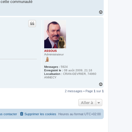
re cette communauté
H
a
u
t
ASSOUS
Administrateur
Messages :
5924
Enregistré le :
08 août 2009, 21:16
Localisation :
CRAN-GEVRIER, 74960
ANNECY
H
a
2 messages • Page
1
sur
1
u
t
Aller à
s contacter
Supprimer les cookies
Heures au format
UTC+02:00