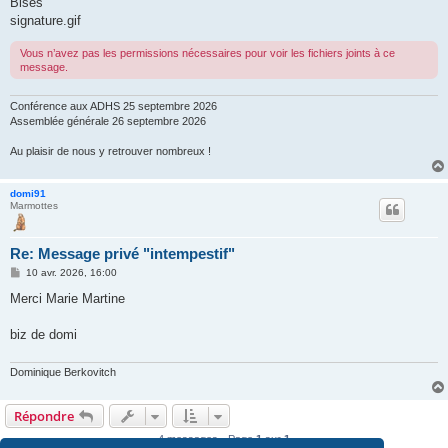
Bises
signature.gif
Vous n’avez pas les permissions nécessaires pour voir les fichiers joints à ce
message.
Conférence aux ADHS 25 septembre 2026
Assemblée générale 26 septembre 2026
Au plaisir de nous y retrouver nombreux !
domi91
Marmottes
Re: Message privé "intempestif"
M
10 avr. 2026, 16:00
e
s
Merci Marie Martine
s
a
g
biz de domi
e
Dominique Berkovitch
Répondre
4 messages • Page
1
sur
1