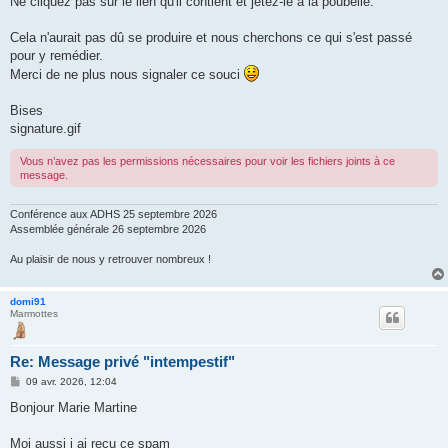
Ne cliquez pas sur le lien qu'il contient et jetez-le à la poubelle.
Cela n'aurait pas dû se produire et nous cherchons ce qui s'est passé
pour y remédier.
Merci de ne plus nous signaler ce souci
Bises
signature.gif
Vous n’avez pas les permissions nécessaires pour voir les fichiers joints à ce
message.
Conférence aux ADHS 25 septembre 2026
Assemblée générale 26 septembre 2026
Au plaisir de nous y retrouver nombreux !
domi91
Marmottes
Re: Message privé "intempestif"
M
09 avr. 2026, 12:04
e
s
Bonjour Marie Martine
s
a
g
Moi aussi j ai reçu ce spam