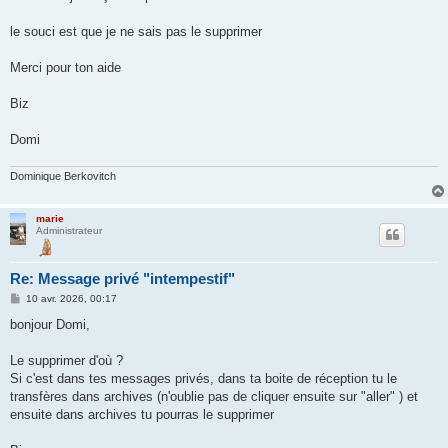
e
le souci est que je ne sais pas le supprimer
Merci pour ton aide
Biz
Domi
Dominique Berkovitch
marie
Administrateur
Re: Message privé "intempestif"
M
10 avr. 2026, 00:17
e
s
bonjour Domi,
s
a
g
Le supprimer d'où ?
e
Si c'est dans tes messages privés, dans ta boite de réception tu le
transfères dans archives (n'oublie pas de cliquer ensuite sur "aller" ) et
ensuite dans archives tu pourras le supprimer