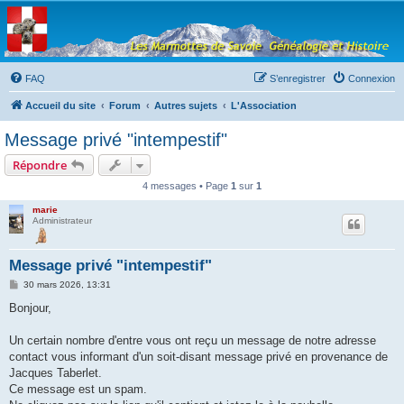
Les Marmottes de
Savoie
Forum d'entraide généalogique
FAQ
S’enregistrer
Connexion
Accueil du site
Forum
Autres sujets
L'Association
Message privé "intempestif"
Répondre
4 messages • Page
1
sur
1
marie
Administrateur
Message privé "intempestif"
M
30 mars 2026, 13:31
e
s
Bonjour,
s
a
g
Un certain nombre d'entre vous ont reçu un message de notre adresse
e
contact vous informant d'un soit-disant message privé en provenance de
Jacques Taberlet.
Ce message est un spam.