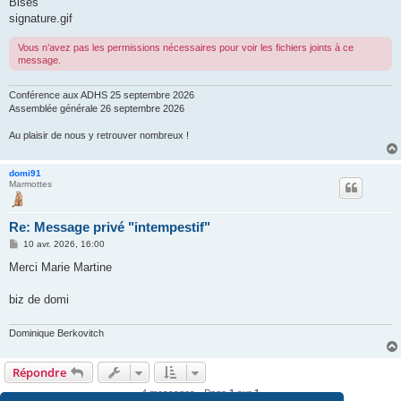
Bises
signature.gif
Vous n’avez pas les permissions nécessaires pour voir les fichiers joints à ce
message.
Conférence aux ADHS 25 septembre 2026
Assemblée générale 26 septembre 2026
Au plaisir de nous y retrouver nombreux !
domi91
Marmottes
Re: Message privé "intempestif"
M
10 avr. 2026, 16:00
e
s
Merci Marie Martine
s
a
g
biz de domi
e
Dominique Berkovitch
Répondre
4 messages • Page
1
sur
1