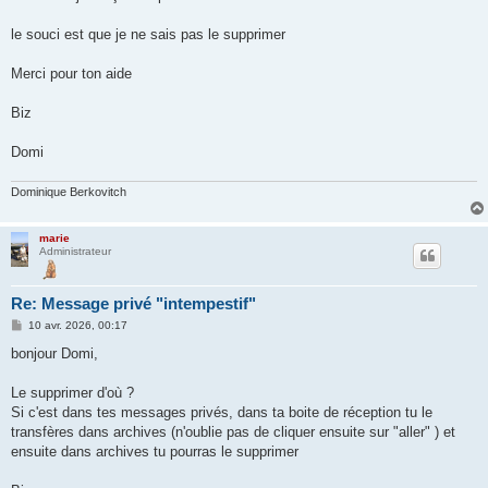
e
le souci est que je ne sais pas le supprimer
Merci pour ton aide
Biz
Domi
Dominique Berkovitch
marie
Administrateur
Re: Message privé "intempestif"
M
10 avr. 2026, 00:17
e
s
bonjour Domi,
s
a
g
Le supprimer d'où ?
e
Si c'est dans tes messages privés, dans ta boite de réception tu le
transfères dans archives (n'oublie pas de cliquer ensuite sur "aller" ) et
ensuite dans archives tu pourras le supprimer