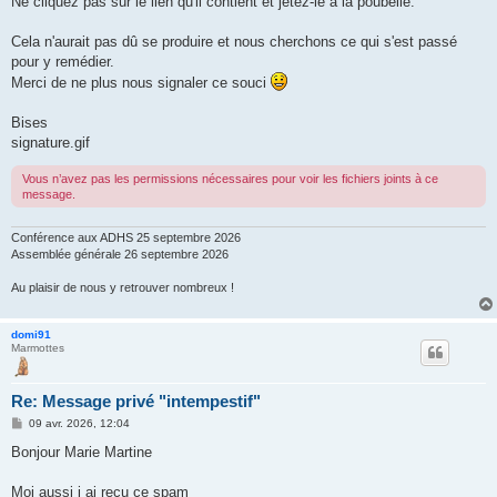
Ne cliquez pas sur le lien qu'il contient et jetez-le à la poubelle.
Cela n'aurait pas dû se produire et nous cherchons ce qui s'est passé
pour y remédier.
Merci de ne plus nous signaler ce souci
Bises
signature.gif
Vous n’avez pas les permissions nécessaires pour voir les fichiers joints à ce
message.
Conférence aux ADHS 25 septembre 2026
Assemblée générale 26 septembre 2026
Au plaisir de nous y retrouver nombreux !
domi91
Marmottes
Re: Message privé "intempestif"
M
09 avr. 2026, 12:04
e
s
Bonjour Marie Martine
s
a
g
Moi aussi j ai reçu ce spam