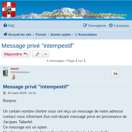
Les Marmottes de
Savoie
Forum d'entraide généalogique
FAQ
S’enregistrer
Connexion
Accueil du site
Forum
Autres sujets
L'Association
Message privé "intempestif"
Répondre
4 messages • Page
1
sur
1
marie
Administrateur
Message privé "intempestif"
M
30 mars 2026, 13:31
e
s
Bonjour,
s
a
g
Un certain nombre d'entre vous ont reçu un message de notre adresse
e
contact vous informant d'un soit-disant message privé en provenance de
Jacques Taberlet.
Ce message est un spam.