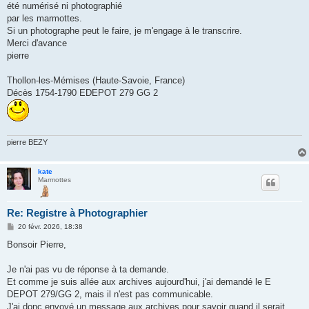
g
été numérisé ni photographié
e
par les marmottes.
Si un photographe peut le faire, je m'engage à le transcrire.
Merci d'avance
pierre
Thollon-les-Mémises (Haute-Savoie, France)
Décès 1754-1790 EDEPOT 279 GG 2
pierre BEZY
kate
Marmottes
Re: Registre à Photographier
M
20 févr. 2026, 18:38
e
s
Bonsoir Pierre,
s
a
g
Je n'ai pas vu de réponse à ta demande.
e
Et comme je suis allée aux archives aujourd'hui, j'ai demandé le E
DEPOT 279/GG 2, mais il n'est pas communicable.
J'ai donc envoyé un message aux archives pour savoir quand il serait