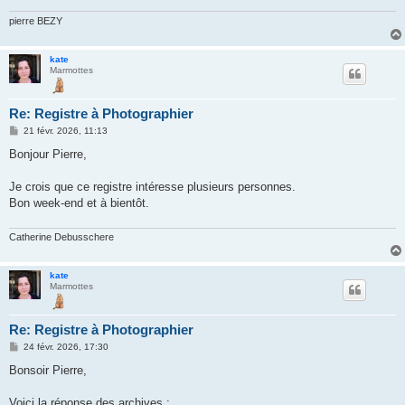
pierre BEZY
kate
Marmottes
Re: Registre à Photographier
M
21 févr. 2026, 11:13
e
s
Bonjour Pierre,
s
a
g
Je crois que ce registre intéresse plusieurs personnes.
e
Bon week-end et à bientôt.
Catherine Debusschere
kate
Marmottes
Re: Registre à Photographier
M
24 févr. 2026, 17:30
e
s
Bonsoir Pierre,
s
a
g
Voici la réponse des archives :