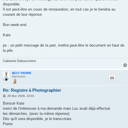
disponible.
Il est peut-être en cours de restauration, en tout cas je te tiendrai au
courant de leur réponse.
Bon week-end.
Kate
ps : un petit message de ta part, mettra peut-être le document en haut de
la pile.
Catherine Debusschere
BEZY PIERRE
Marmottes
Re: Registre à Photographier
M
20 févr. 2026, 23:01
e
s
Bonsoir Kate
s
merci de t'intéresser à ma demande mais Luc avait déjà effectué
a
g
les démarches. (avec la même réponse)
e
Dés qu'il sera disponible, je le transcrirais.
Pierre