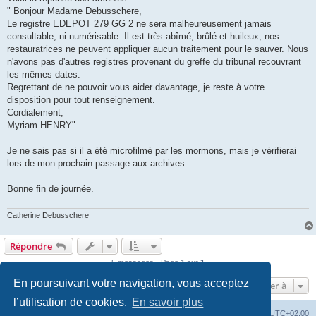
e
" Bonjour Madame Debusschere,
Le registre EDEPOT 279 GG 2 ne sera malheureusement jamais
consultable, ni numérisable. Il est très abîmé, brûlé et huileux, nos
restauratrices ne peuvent appliquer aucun traitement pour le sauver. Nous
n'avons pas d'autres registres provenant du greffe du tribunal recouvrant
les mêmes dates.
Regrettant de ne pouvoir vous aider davantage, je reste à votre
disposition pour tout renseignement.
Cordialement,
Myriam HENRY"
Je ne sais pas si il a été microfilmé par les mormons, mais je vérifierai
lors de mon prochain passage aux archives.
Bonne fin de journée.
Catherine Debusschere
Répondre
5 messages • Page
1
sur
1
En poursuivant votre navigation, vous acceptez
Aller à
l’utilisation de cookies.
En savoir plus
Accueil du site
Forum
Heures au format
UTC+02:00