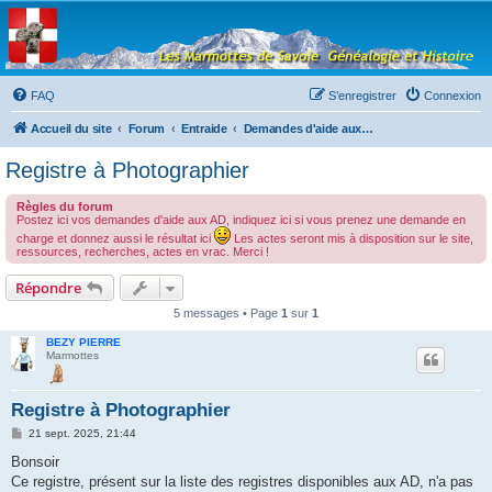
Les Marmottes de
Savoie
Forum d'entraide généalogique
FAQ
S’enregistrer
Connexion
Accueil du site
Forum
Entraide
Demandes d'aide aux AD d'Annecy (74-Haute-Savoie)
Registre à Photographier
Règles du forum
Postez ici vos demandes d'aide aux AD, indiquez ici si vous prenez une demande en
charge et donnez aussi le résultat ici
Les actes seront mis à disposition sur le site,
ressources, recherches, actes en vrac. Merci !
Répondre
5 messages • Page
1
sur
1
BEZY PIERRE
Marmottes
Registre à Photographier
M
21 sept. 2025, 21:44
e
s
Bonsoir
s
Ce registre, présent sur la liste des registres disponibles aux AD, n'a pas
a