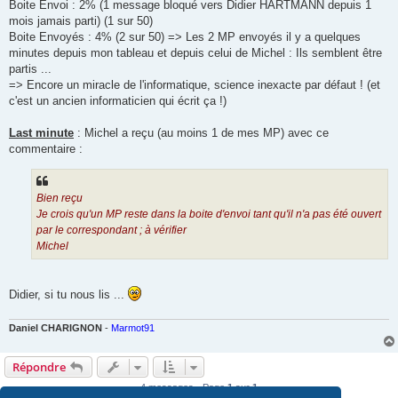
Boite Envoi : 2% (1 message bloqué vers Didier HARTMANN depuis 1
mois jamais parti) (1 sur 50)
Boite Envoyés : 4% (2 sur 50) => Les 2 MP envoyés il y a quelques
minutes depuis mon tableau et depuis celui de Michel : Ils semblent être
partis ...
=> Encore un miracle de l'informatique, science inexacte par défaut ! (et
c'est un ancien informaticien qui écrit ça !)
Last minute
: Michel a reçu (au moins 1 de mes MP) avec ce
commentaire :
Bien reçu
Je crois qu'un MP reste dans la boite d'envoi tant qu'il n'a pas été ouvert
par le correspondant ; à vérifier
Michel
Didier, si tu nous lis ...
Daniel CHARIGNON
-
Marmot91
Répondre
4 messages • Page
1
sur
1