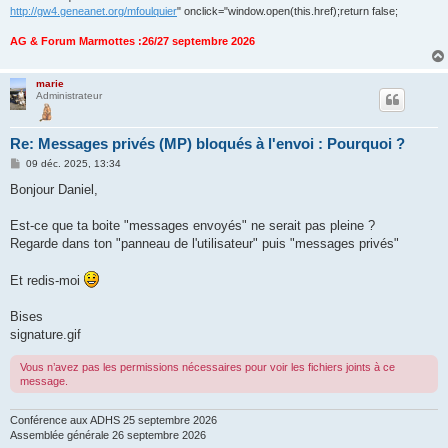
http://gw4.geneanet.org/mfoulquier
" onclick="window.open(this.href);return false;
AG & Forum Marmottes :26/27 septembre 2026
marie
Administrateur
Re: Messages privés (MP) bloqués à l'envoi : Pourquoi ?
M
09 déc. 2025, 13:34
e
s
Bonjour Daniel,
s
a
g
Est-ce que ta boite "messages envoyés" ne serait pas pleine ?
e
Regarde dans ton "panneau de l'utilisateur" puis "messages privés"
Et redis-moi
Bises
signature.gif
Vous n’avez pas les permissions nécessaires pour voir les fichiers joints à ce
message.
Conférence aux ADHS 25 septembre 2026
Assemblée générale 26 septembre 2026