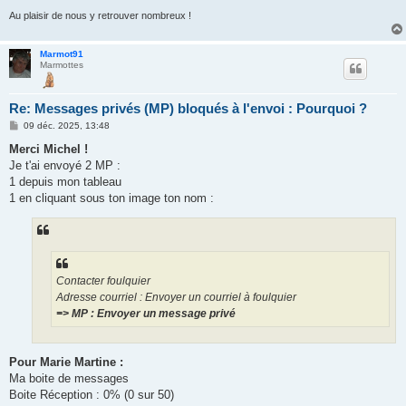
Au plaisir de nous y retrouver nombreux !
Marmot91
Marmottes
Re: Messages privés (MP) bloqués à l'envoi : Pourquoi ?
M
09 déc. 2025, 13:48
e
s
Merci Michel !
s
Je t'ai envoyé 2 MP :
a
g
1 depuis mon tableau
e
1 en cliquant sous ton image ton nom :
Contacter foulquier
Adresse courriel : Envoyer un courriel à foulquier
=> MP : Envoyer un message privé
Pour Marie Martine :
Ma boite de messages
Boite Réception : 0% (0 sur 50)