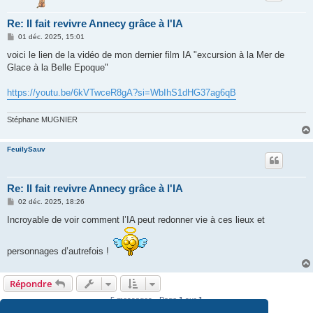
Re: Il fait revivre Annecy grâce à l'IA
M
01 déc. 2025, 15:01
e
s
voici le lien de la vidéo de mon dernier film IA "excursion à la Mer de
s
Glace à la Belle Epoque"
a
g
e
https://youtu.be/6kVTwceR8gA?si=WbIhS1dHG37ag6qB
Stéphane MUGNIER
FeuilySauv
Re: Il fait revivre Annecy grâce à l'IA
M
02 déc. 2025, 18:26
e
s
Incroyable de voir comment l’IA peut redonner vie à ces lieux et
s
a
g
personnages d’autrefois !
e
Répondre
5 messages • Page
1
sur
1