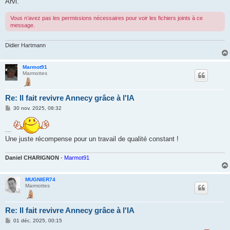
Arvi.
Vous n’avez pas les permissions nécessaires pour voir les fichiers joints à ce
message.
Didier Hartmann
Marmot91
Marmottes
Re: Il fait revivre Annecy grâce à l'IA
M
30 nov. 2025, 08:32
e
s
s
...
a
Une juste récompense pour un travail de qualité constant !
g
e
Daniel CHARIGNON
-
Marmot91
MUGNIER74
Marmottes
Re: Il fait revivre Annecy grâce à l'IA
M
01 déc. 2025, 00:15
e