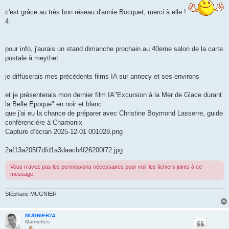
s
s
c'est grâce au très bon réseau d'annie Bocquet, merci à elle !
a
4
g
e
pour info, j'aurais un stand dimanche prochain au 40eme salon de la carte
postale à meythet
je diffuserais mes précédents films IA sur annecy et ses environs
et je présenterais mon dernier film IA"Excursion à la Mer de Glace durant
la Belle Epoque" en noir et blanc
que j'ai eu la chance de préparer avec Christine Boymond Lasserre, guide
conférencière à Chamonix
Capture d’écran 2025-12-01 001028.png
2af13a205f7dfd1a3daacb4f26200f72.jpg
Vous n’avez pas les permissions nécessaires pour voir les fichiers joints à ce
message.
Stéphane MUGNIER
MUGNIER74
Marmottes