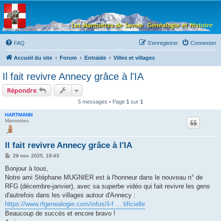
Les Marmottes de
Savoie
Forum d'entraide généalogique
FAQ
S’enregistrer
Connexion
Accueil du site
Forum
Entraide
Villes et villages
Il fait revivre Annecy grâce à l'IA
Répondre
5 messages • Page
1
sur
1
HARTMANN
Marmottes
Il fait revivre Annecy grâce à l'IA
M
29 nov. 2025, 19:43
e
s
Bonjour à tous,
s
Notre ami Stéphane MUGNIER est à l'honneur dans le nouveau n° de
a
g
RFG (décembre-janvier), avec sa superbe vidéo qui fait revivre les gens
e
d'autrefois dans les villages autour d'Annecy :
https://www.rfgenealogie.com/infos/il-f ... tificielle
Beaucoup de succès et encore bravo !