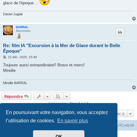
e
glace de l'époque ...
Daniel Juglair
BARRAL
Marmottes
Re: film IA "Excursion à la Mer de Glace durant le Belle
Époque"
M
12 déc. 2025, 15:49
e
s
Toujours aussi extraordinaire!! Bravo et merci!
s
Mireille
a
g
e
Mireille BARRAL
Répondre
3 messages • Page
1
sur
1
En poursuivant votre navigation, vous acceptez
Aller à
l’utilisation de cookies.
En savoir plus
Accueil du site
Forum
Heures au format
UTC+02:00
OK
Développé par
phpBB
® Forum Software © phpBB Limited