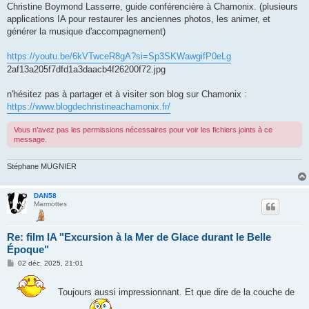
Christine Boymond Lasserre, guide conférencière à Chamonix. (plusieurs
applications IA pour restaurer les anciennes photos, les animer, et
générer la musique d'accompagnement)
https://youtu.be/6kVTwceR8gA?si=Sp3SKWawgifP0eLg
2af13a205f7dfd1a3daacb4f26200f72.jpg
n'hésitez pas à partager et à visiter son blog sur Chamonix :
https://www.blogdechristineachamonix.fr/
Vous n’avez pas les permissions nécessaires pour voir les fichiers joints à ce
message.
Stéphane MUGNIER
DAN58
Marmottes
Re: film IA "Excursion à la Mer de Glace durant le Belle
Époque"
M
02 déc. 2025, 21:01
e
s
s
Toujours aussi impressionnant. Et que dire de la couche de
a
g