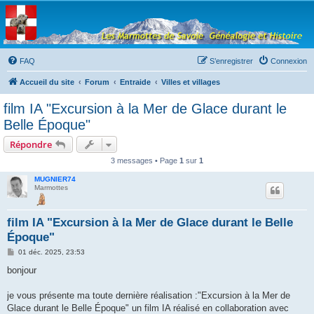
Les Marmottes de
Savoie
Forum d'entraide généalogique
FAQ
S’enregistrer
Connexion
Accueil du site
Forum
Entraide
Villes et villages
film IA "Excursion à la Mer de Glace durant le
Belle Époque"
Répondre
3 messages • Page
1
sur
1
MUGNIER74
Marmottes
film IA "Excursion à la Mer de Glace durant le Belle
Époque"
M
01 déc. 2025, 23:53
e
s
bonjour
s
a
g
je vous présente ma toute dernière réalisation :"Excursion à la Mer de
e
Glace durant le Belle Époque" un film IA réalisé en collaboration avec