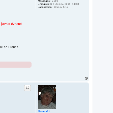
Messages :
2160
Enregistré le :
06 janv. 2019, 14:48
Localisation :
Brunoy (91)
j'avais évoqué
me en France...
H
a
u
t
Marmot91