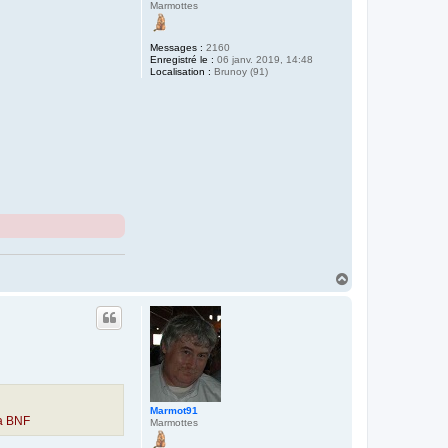
Marmottes
Messages :
2160
Enregistré le :
06 janv. 2019, 14:48
Localisation :
Brunoy (91)
H
a
u
t
Marmot91
la BNF
Marmottes