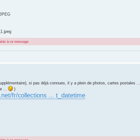
1.JPEG
1.jpeg
joints à ce message.
pplémentaire), si pas déjà connues, il y a plein de photos, cartes postales ...
e ...
)
et/fr/collections ... t_datetime
joints à ce message.