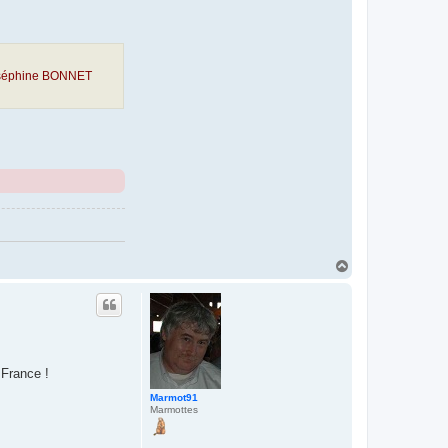
Joséphine BONNET
H
a
u
t
 France !
Marmot91
Marmottes