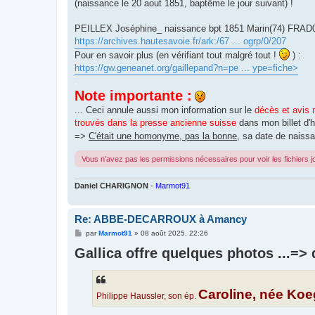
(naissance le 20 aout 1851, baptême le jour suivant) !
.
PEILLEX Joséphine_ naissance bpt 1851 Marin(74) FR
https://archives.hautesavoie.fr/ark:/67 ... ogrp/0/207
Pour en savoir plus (en vérifiant tout malgré tout !
) :
https://gw.geneanet.org/gaillepand?n=pe ... ype=fiche>
.
Note importante :
... Ceci annule aussi mon information sur le
décès et avis
trouvés dans la presse ancienne suisse
dans mon billet d'h
=>
C'était une homonyme, pas la bonne
, sa date de naissa
Vous n’avez pas les permissions nécessaires pour voir les fichiers 
Daniel CHARIGNON
-
Marmot91
Re: ABBE-DECARROUX à Amancy
M
par
Marmot91
»
08 août 2025, 22:26
e
Gallica offre quelques photos ...=>
s
s
a
g
e
Caroline, née Koe
Philippe Haussler, son ép.