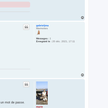
H
a
u
gabrieljma
t
Marmottes
Messages :
1
Enregistré le :
20 déc. 2021, 17:11
H
a
u
t
t un mot de passe.
marie