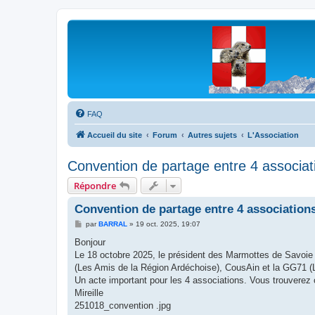
Les Marmottes de Savoie
Forum d'entraide généalogique
FAQ
Accueil du site
Forum
Autres sujets
L'Association
Convention de partage entre 4 associat
Répondre
Convention de partage entre 4 association
M
par
BARRAL
»
19 oct. 2025, 19:07
e
s
Bonjour
s
Le 18 octobre 2025, le président des Marmottes de Savoie 
a
g
(Les Amis de la Région Ardéchoise), CousAin et la GG71 (
e
Un acte important pour les 4 associations. Vous trouverez c
Mireille
251018_convention .jpg