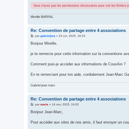
Vous n’avez pas les permissions nécessaires pour voir les fichiers 
Mireille BARRAL
Re: Convention de partage entre 4 associations
M
par
gabrieljma
»
24 oct. 2025, 18:23
e
s
Bonjour Mireille,
s
a
g
je te remercie pour cette information sur la conventions a
e
Comment puis-je accéder aux informations de CousAin ?
En te remerciant pour ton aide, cordialement Jean-Marc Gab
Gabriel jean marc
Re: Convention de partage entre 4 associations
M
par
marie
»
14 nov. 2025, 14:02
e
s
Bonjour Jean-Marc,
s
a
g
Pour accéder aux sites de nos amis, il faut envoyer un cour
e