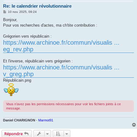
Re: le calendrier révolutionnaire
M
10 nov. 2025, 09:24
e
s
Bonjour,
s
Pour vos recherches d'actes, ma ch'tite contribution :
a
g
e
Grégorien vers républicain :
https://www.archinoe.fr/commun/visualis ...
eg_rev.php
Et l'inverse, républicain vers grégorien :
https://www.archinoe.fr/commun/visualis ...
v_greg.php
Républicain.png
Vous n’avez pas les permissions nécessaires pour voir les fichiers joints à ce
message.
Daniel CHARIGNON
-
Marmot91
Répondre