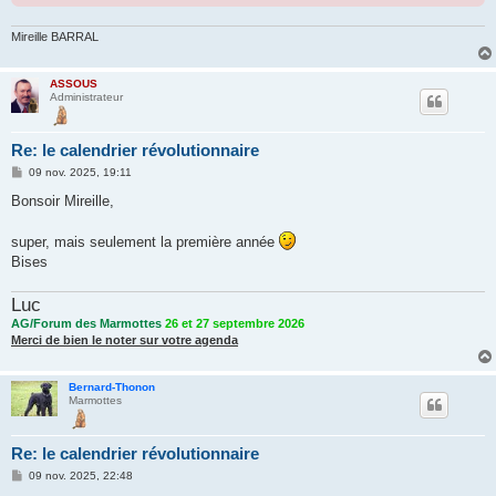
Mireille BARRAL
ASSOUS
Administrateur
Re: le calendrier révolutionnaire
M
09 nov. 2025, 19:11
e
s
Bonsoir Mireille,
s
a
g
super, mais seulement la première année
e
Bises
Luc
AG/Forum des Marmottes
26 et 27 septembre 2026
Merci de bien le noter sur votre agenda
Bernard-Thonon
Marmottes
Re: le calendrier révolutionnaire
M
09 nov. 2025, 22:48
e