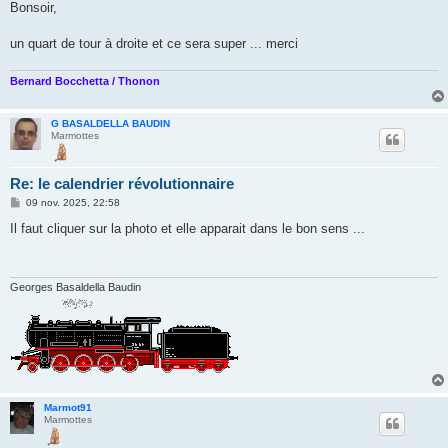
s
Bonsoir,
s
a
g
un quart de tour à droite et ce sera super ... merci
e
Bernard Bocchetta / Thonon
G BASALDELLA BAUDIN
Marmottes
Re: le calendrier révolutionnaire
M
09 nov. 2025, 22:58
e
s
Il faut cliquer sur la photo et elle apparait dans le bon sens ...
s
a
g
e
Georges Basaldella Baudin
Marmot91
Marmottes