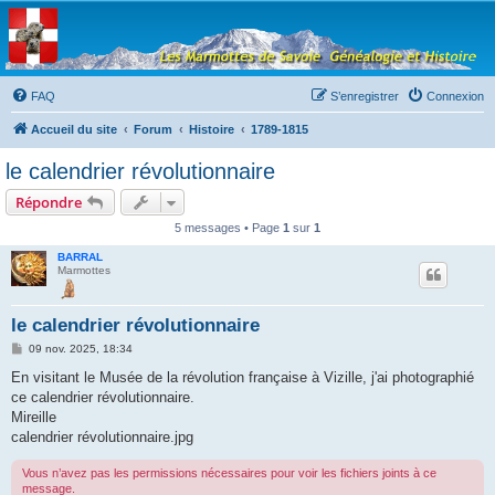
Les Marmottes de
Savoie
Forum d'entraide généalogique
FAQ
S’enregistrer
Connexion
Accueil du site
Forum
Histoire
1789-1815
le calendrier révolutionnaire
Répondre
5 messages • Page
1
sur
1
BARRAL
Marmottes
le calendrier révolutionnaire
M
09 nov. 2025, 18:34
e
s
En visitant le Musée de la révolution française à Vizille, j'ai photographié
s
ce calendrier révolutionnaire.
a
g
Mireille
e
calendrier révolutionnaire.jpg
Vous n’avez pas les permissions nécessaires pour voir les fichiers joints à ce
message.