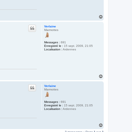
H
a
u
Verlaine
t
Marmottes
Messages :
691
Enregistré le :
15 sept. 2009, 21:05
Localisation :
Ardennes
H
a
u
Verlaine
t
Marmottes
Messages :
691
Enregistré le :
15 sept. 2009, 21:05
Localisation :
Ardennes
H
a