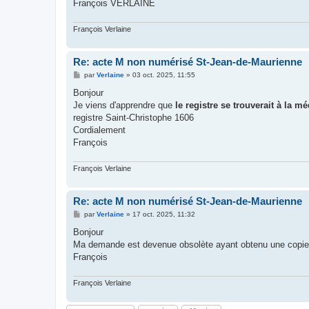
François VERLAINE
François Verlaine
Re: acte M non numérisé St-Jean-de-Maurienne
M
par
Verlaine
»
03 oct. 2025, 11:55
e
s
Bonjour
s
Je viens d'apprendre que
le registre se trouverait à la 
a
g
registre Saint-Christophe 1606
e
Cordialement
François
François Verlaine
Re: acte M non numérisé St-Jean-de-Maurienne
M
par
Verlaine
»
17 oct. 2025, 11:32
e
s
Bonjour
s
Ma demande est devenue obsolète ayant obtenu une copie d
a
g
François
e
François Verlaine