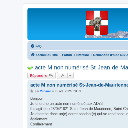
Les Marmottes de Savoie
Forum d'entraide généalogique
FAQ
Accueil du site
Forum
Entraide
Demandes d'aide aux A
acte M non numérisé St-Jean-de-Ma
Répondre
acte M non numérisé St-Jean-de-Maurienn
M
par
Verlaine
»
02 oct. 2025, 23:09
e
s
Bonjour
s
Je cherche un acte non numérisé aux AD73.
a
g
Il s’agit du x28/04/1621 Saint-Jean-de-Maurienne, Saint
e
Je cherche donc un(e) correspondant(e) qui se rend habitue
également.
Cordialement