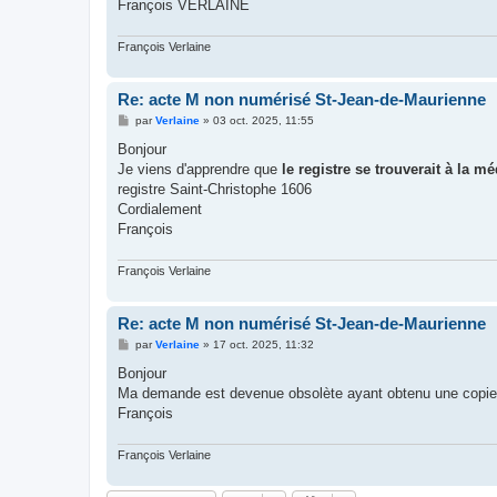
François VERLAINE
François Verlaine
Re: acte M non numérisé St-Jean-de-Maurienne
M
par
Verlaine
»
03 oct. 2025, 11:55
e
s
Bonjour
s
Je viens d'apprendre que
le registre se trouverait à la 
a
g
registre Saint-Christophe 1606
e
Cordialement
François
François Verlaine
Re: acte M non numérisé St-Jean-de-Maurienne
M
par
Verlaine
»
17 oct. 2025, 11:32
e
s
Bonjour
s
Ma demande est devenue obsolète ayant obtenu une copie d
a
g
François
e
François Verlaine