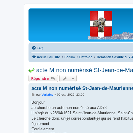
Les Marmottes de Savoie
Forum d'entraide généalogique
FAQ
Accueil du site
Forum
Entraide
Demandes d'aide aux A
acte M non numérisé St-Jean-de-Ma
Répondre
acte M non numérisé St-Jean-de-Maurienn
M
par
Verlaine
»
02 oct. 2025, 23:09
e
s
Bonjour
s
Je cherche un acte non numérisé aux AD73.
a
g
Il s’agit du x28/04/1621 Saint-Jean-de-Maurienne, Saint
e
Je cherche donc un(e) correspondant(e) qui se rend habitue
également.
Cordialement