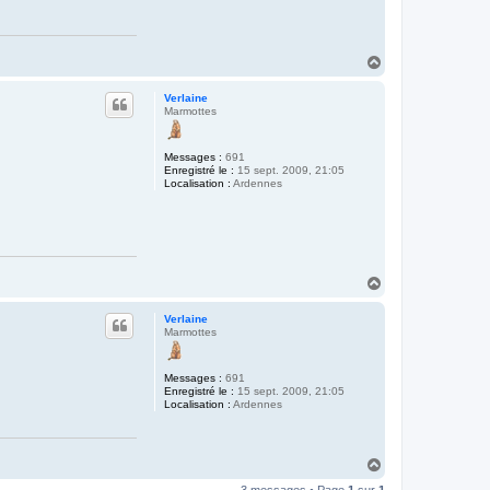
H
a
u
Verlaine
t
Marmottes
Messages :
691
Enregistré le :
15 sept. 2009, 21:05
Localisation :
Ardennes
H
a
u
Verlaine
t
Marmottes
Messages :
691
Enregistré le :
15 sept. 2009, 21:05
Localisation :
Ardennes
H
a