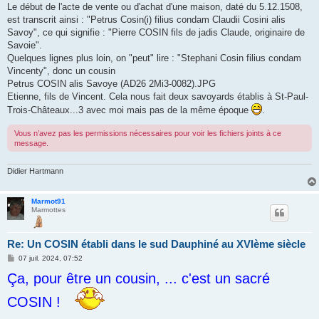
Le début de l'acte de vente ou d'achat d'une maison, daté du 5.12.1508,
est transcrit ainsi : "Petrus Cosin(i) filius condam Claudii Cosini alis
Savoy", ce qui signifie : "Pierre COSIN fils de jadis Claude, originaire de
Savoie".
Quelques lignes plus loin, on "peut" lire : "Stephani Cosin filius condam
Vincenty", donc un cousin
Petrus COSIN alis Savoye (AD26 2Mi3-0082).JPG
Etienne, fils de Vincent. Cela nous fait deux savoyards établis à St-Paul-
Trois-Châteaux...3 avec moi mais pas de la même époque
.
Vous n’avez pas les permissions nécessaires pour voir les fichiers joints à ce
message.
Didier Hartmann
Marmot91
Marmottes
Re: Un COSIN établi dans le sud Dauphiné au XVIème siècle
M
07 juil. 2024, 07:52
e
Ça, pour être un cousin, ... c'est un sacré
s
s
a
COSIN !
g
e