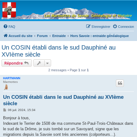
Les Marmottes de
Savoie
Forum d'entraide généalogique
FAQ
S’enregistrer
Connexion
Accueil du site
Forum
Entraide
Hors Savoie : entraide généalogique
Un COSIN établi dans le sud Dauphiné au
XVIème siècle
Répondre
2 messages • Page
1
sur
1
HARTMANN
Marmottes
Un COSIN établi dans le sud Dauphiné au XVIème
siècle
M
06 juil. 2024, 15:34
e
s
Bonjour à tous,
s
Indexant le Terrier de 1508 de ma commune St-Paul-Trois-Châteaux dans
a
g
le sud de la Drôme, je suis tombé sur un Savoyard, signe que les
e
migrations depuis la Savoie sont très anciennes (colporteurs...).