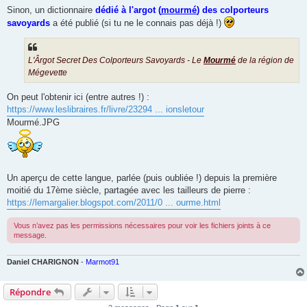
Sinon, un dictionnaire
dédié à l'argot (
mourmé
) des colporteurs
savoyards
a été publié (si tu ne le connais pas déjà !)
L'Ârgot Secret Des Colporteurs Savoyards - Le
Mourmé
de la région de
Mégevette
On peut l'obtenir ici (entre autres !) :
https://www.leslibraires.fr/livre/23294 ... ionsletour
Mourmé.JPG
Un aperçu de cette langue, parlée (puis oubliée !) depuis la première
moitié du 17ème siècle, partagée avec les tailleurs de pierre :
https://lemargalier.blogspot.com/2011/0 ... ourme.html
Vous n’avez pas les permissions nécessaires pour voir les fichiers joints à ce
message.
Daniel CHARIGNON
-
Marmot91
Répondre