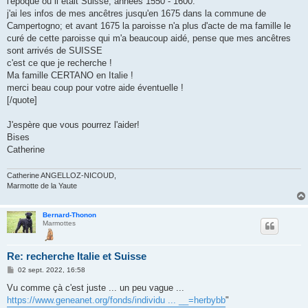
l'époque ou il était Suisse; années 1550 - 1600.
j'ai les infos de mes ancêtres jusqu'en 1675 dans la commune de
Campertogno; et avant 1675 la paroisse n'a plus d'acte de ma famille le
curé de cette paroisse qui m'a beaucoup aidé, pense que mes ancêtres
sont arrivés de SUISSE
c'est ce que je recherche !
Ma famille CERTANO en Italie !
merci beau coup pour votre aide éventuelle !
[/quote]
J'espère que vous pourrez l'aider!
Bises
Catherine
Catherine ANGELLOZ-NICOUD,
Marmotte de la Yaute
Bernard-Thonon
Marmottes
Re: recherche Italie et Suisse
M
02 sept. 2022, 16:58
e
s
Vu comme çà c'est juste ... un peu vague ...
s
https://www.geneanet.org/fonds/individu ... __=herbybb
"
a