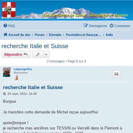
Les Marmottes de
Savoie
Forum d'entraide généalogique
FAQ
S’enregistrer
Connexion
Accueil du site
Forum
Entraide
Frontaliers et Savoyards à l'étranger
Italie
recherche Italie et Suisse
Répondre
2 messages • Page
1
sur
1
catyangelloz
Marmottes
recherche Italie et Suisse
M
02 sept. 2022, 16:39
e
s
Bonjour
s
a
g
Je transfère cette demande de Michel reçue aujourd'hui
e
quote]bonjour !
je recherche mes ancêtres sur TESSIN ou Vercelli dans le Piémont à