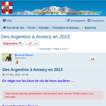
Les Marmottes de
Savoie
Forum d'entraide généalogique
FAQ
S’enregistrer
Connexion
Accueil du site
Forum
Entraide
Frontaliers et Savoyards à l'étranger
Argentine
Des Argentins à Annecy en 2013
Répondre
1 message • Page
1
sur
1
Bernard-Thonon
Marmottes
Des Argentins à Annecy en 2013
M
07 févr. 2012, 07:46
e
s
En stage sur les lieux de vie de leurs ancêtres ...
s
a
g
e
Vous n’avez pas les permissions nécessaires pour voir les fichiers joints à ce
message.