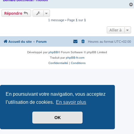
Bernard Bocchetta / Thonon
Répondre
1 message • Page
1
sur
1
Aller à
Accueil du site
Forum
Heures au format
UTC+02:00
Développé par
phpBB
® Forum Software © phpBB Limited
Traduit par
phpBB-fr.com
Confidentialité
|
Conditions
En poursuivant votre navigation, vous acceptez
l’utilisation de cookies.
En savoir plus
OK