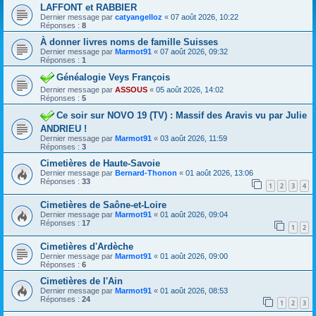
LAFFONT et RABBIER
Dernier message par
catyangelloz
«
07 août 2026, 10:22
Réponses :
8
À donner livres noms de famille Suisses
Dernier message par
Marmot91
«
07 août 2026, 09:32
Réponses :
1
Généalogie Veys François
Dernier message par
ASSOUS
«
05 août 2026, 14:02
Réponses :
5
Ce soir sur NOVO 19 (TV) : Massif des Aravis vu par Julie
ANDRIEU !
Dernier message par
Marmot91
«
03 août 2026, 11:59
Réponses :
3
Cimetières de Haute-Savoie
Dernier message par
Bernard-Thonon
«
01 août 2026, 13:06
Réponses :
33
1
2
3
4
Cimetières de Saône-et-Loire
Dernier message par
Marmot91
«
01 août 2026, 09:04
Réponses :
17
1
2
Cimetières d'Ardèche
Dernier message par
Marmot91
«
01 août 2026, 09:00
Réponses :
6
Cimetières de l'Ain
Dernier message par
Marmot91
«
01 août 2026, 08:53
Réponses :
24
1
2
3