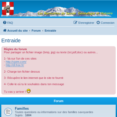
Les Marmottes de
Savoie
Forum d'entraide généalogique
FAQ
S’enregistrer
Connexion
Accueil du site
Forum
Entraide
Entraide
Règles du forum
Pour partager un fichier image (bmp, jpg) ou texte (txt,pdf,doc) ou autres...
1- Va sur l'un de ces sites
-
http://cjoint.com/
-
http://dl.free.fr/
2- Charge ton fichier dessus
3- Récupère le lien internet que le site te fournit
4- Colle-le où tu le souhaites dans ton message
Tu vas y arriver !
Forum
Familles
Toutes questions ou informations sur des familles savoyardes
Sujets :
1604