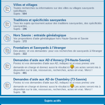
Villes et villages
Toutes recherches ou informations sur des villes ou villages savoyards
spécifiques.
Sujets :
564
Traditions et spécificités savoyardes
Tous les sujets qui tournent autour des traditions savoyardes, des spécificités
savoyardes, ...
Sujets :
196
Hors Savoie : entraide généalogique
Vos propositions d'aide généalogique hors Haute-Savoie et Savoie
Sujets :
172
Frontaliers et Savoyards à l'étranger
Des pistes- et vos demandes- pour vos recherches de savoyards à l'étranger
Sujets :
322
Demandes d'aide aux AD d'Annecy (74-Haute-Savoie)
Postez ici vos demandes d'aide aux AD, indiquez ici si vous prenez une
demande en charge et donnez aussi le résultat ici
Les actes seront mis à
disposition sur le site, ressources, recherches, actes en vrac. Merci !
Sujets :
481
Demandes d'aide aux AD de Chambéry (73-Savoie)
Postez ici vos demandes d'aide aux AD, indiquez ici si vous prenez une
demande en charge et donnez aussi le résultat ici
Les actes seront mis à
disposition sur le site, ressources, recherches, actes en vrac. Merci !
Sujets :
55
Sujets actifs