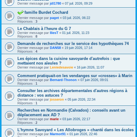
Dernier message par
jdl1780
«
07 juil. 2026, 09:29
famille Burdet Cochard
Dernier message par
paget
«
03 juil. 2026, 06:22
Réponses :
3
Le Chablais à l'heure du G 7
Dernier message par
IliesT
«
01 juil. 2026, 11:23
Réponses :
8
Demande de recherches sur le service des hypothèques 74
Dernier message par
DAN58
«
19 juin 2026, 17:14
Réponses :
4
Les épices dans la cuisine savoyarde d'autrefois : que
mettaient nos aïeules ?
Dernier message par
Leniedesavoie
«
16 juin 2026, 11:07
Comment pratiquait-on les vendanges sur «crosses» à Marin
Dernier message par
Bernard-Thonon
«
07 juin 2026, 09:01
Réponses :
1
Consulter les archives départementales d'autres régions à
distance : vos astuces ?
Dernier message par
josseron
«
05 juin 2026, 22:34
Réponses :
1
Recherches en Normandie (Calvados) : conseils avant un
déplacement aux AD ?
Dernier message par
marie
«
03 juin 2026, 22:17
Réponses :
2
L’hymne Savoyard « Les Allobroges » chanté dans les écoles
Dernier message par
Marmot91
«
01 juin 2026, 22:46