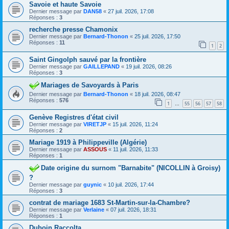
Savoie et haute Savoie
Dernier message par
DAN58
«
27 juil. 2026, 17:08
Réponses :
3
recherche presse Chamonix
Dernier message par
Bernard-Thonon
«
25 juil. 2026, 17:50
Réponses :
11
1
2
Saint Gingolph sauvé par la frontière
Dernier message par
GAILLEPAND
«
19 juil. 2026, 08:26
Réponses :
3
Mariages de Savoyards à Paris
Dernier message par
Bernard-Thonon
«
18 juil. 2026, 08:47
Réponses :
576
1
55
56
57
58
…
Genève Registres d'état civil
Dernier message par
VIRETJP
«
15 juil. 2026, 11:24
Réponses :
2
Mariage 1919 à Philippeville (Algérie)
Dernier message par
ASSOUS
«
11 juil. 2026, 11:33
Réponses :
1
Date origine du surnom "Barnabite" (NICOLLIN à Groisy)
?
Dernier message par
guynic
«
10 juil. 2026, 17:44
Réponses :
3
contrat de mariage 1683 St-Martin-sur-la-Chambre?
Dernier message par
Verlaine
«
07 juil. 2026, 18:31
Réponses :
1
Duboin Raccolta