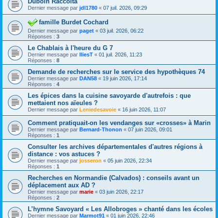
Duboin Raccolta
Dernier message par
jdl1780
«
07 juil. 2026, 09:29
famille Burdet Cochard
Dernier message par
paget
«
03 juil. 2026, 06:22
Réponses :
3
Le Chablais à l'heure du G 7
Dernier message par
IliesT
«
01 juil. 2026, 11:23
Réponses :
8
Demande de recherches sur le service des hypothèques 74
Dernier message par
DAN58
«
19 juin 2026, 17:14
Réponses :
4
Les épices dans la cuisine savoyarde d'autrefois : que
mettaient nos aïeules ?
Dernier message par
Leniedesavoie
«
16 juin 2026, 11:07
Comment pratiquait-on les vendanges sur «crosses» à Marin
Dernier message par
Bernard-Thonon
«
07 juin 2026, 09:01
Réponses :
1
Consulter les archives départementales d'autres régions à
distance : vos astuces ?
Dernier message par
josseron
«
05 juin 2026, 22:34
Réponses :
1
Recherches en Normandie (Calvados) : conseils avant un
déplacement aux AD ?
Dernier message par
marie
«
03 juin 2026, 22:17
Réponses :
2
L’hymne Savoyard « Les Allobroges » chanté dans les écoles
Dernier message par
Marmot91
«
01 juin 2026, 22:46