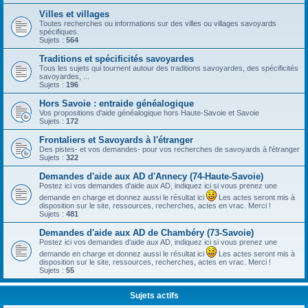
Villes et villages
Toutes recherches ou informations sur des villes ou villages savoyards
spécifiques.
Sujets :
564
Traditions et spécificités savoyardes
Tous les sujets qui tournent autour des traditions savoyardes, des spécificités
savoyardes, ...
Sujets :
196
Hors Savoie : entraide généalogique
Vos propositions d'aide généalogique hors Haute-Savoie et Savoie
Sujets :
172
Frontaliers et Savoyards à l'étranger
Des pistes- et vos demandes- pour vos recherches de savoyards à l'étranger
Sujets :
322
Demandes d'aide aux AD d'Annecy (74-Haute-Savoie)
Postez ici vos demandes d'aide aux AD, indiquez ici si vous prenez une
demande en charge et donnez aussi le résultat ici
Les actes seront mis à
disposition sur le site, ressources, recherches, actes en vrac. Merci !
Sujets :
481
Demandes d'aide aux AD de Chambéry (73-Savoie)
Postez ici vos demandes d'aide aux AD, indiquez ici si vous prenez une
demande en charge et donnez aussi le résultat ici
Les actes seront mis à
disposition sur le site, ressources, recherches, actes en vrac. Merci !
Sujets :
55
Sujets actifs