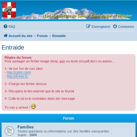
Les Marmottes de
Savoie
Forum d'entraide généalogique
FAQ
S’enregistrer
Connexion
Accueil du site
Forum
Entraide
Entraide
Règles du forum
Pour partager un fichier image (bmp, jpg) ou texte (txt,pdf,doc) ou autres...
1- Va sur l'un de ces sites
-
http://cjoint.com/
-
http://dl.free.fr/
2- Charge ton fichier dessus
3- Récupère le lien internet que le site te fournit
4- Colle-le où tu le souhaites dans ton message
Tu vas y arriver !
Forum
Familles
Toutes questions ou informations sur des familles savoyardes
Sujets :
1604