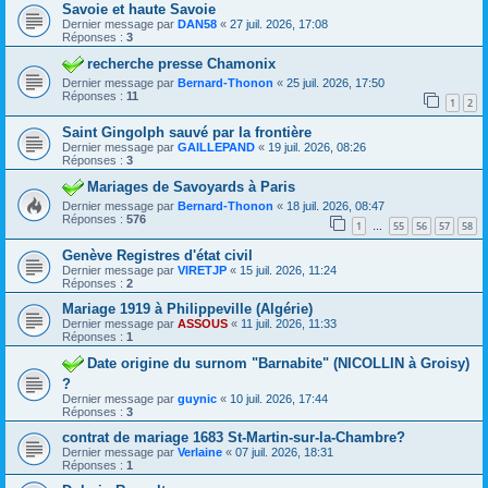
Savoie et haute Savoie
Dernier message par
DAN58
«
27 juil. 2026, 17:08
Réponses :
3
recherche presse Chamonix
Dernier message par
Bernard-Thonon
«
25 juil. 2026, 17:50
Réponses :
11
1
2
Saint Gingolph sauvé par la frontière
Dernier message par
GAILLEPAND
«
19 juil. 2026, 08:26
Réponses :
3
Mariages de Savoyards à Paris
Dernier message par
Bernard-Thonon
«
18 juil. 2026, 08:47
Réponses :
576
1
55
56
57
58
…
Genève Registres d'état civil
Dernier message par
VIRETJP
«
15 juil. 2026, 11:24
Réponses :
2
Mariage 1919 à Philippeville (Algérie)
Dernier message par
ASSOUS
«
11 juil. 2026, 11:33
Réponses :
1
Date origine du surnom "Barnabite" (NICOLLIN à Groisy)
?
Dernier message par
guynic
«
10 juil. 2026, 17:44
Réponses :
3
contrat de mariage 1683 St-Martin-sur-la-Chambre?
Dernier message par
Verlaine
«
07 juil. 2026, 18:31
Réponses :
1