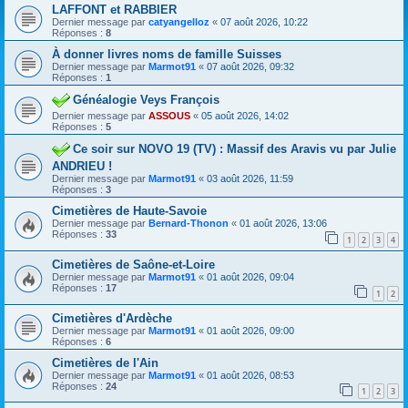
LAFFONT et RABBIER
Dernier message par
catyangelloz
«
07 août 2026, 10:22
Réponses :
8
À donner livres noms de famille Suisses
Dernier message par
Marmot91
«
07 août 2026, 09:32
Réponses :
1
Généalogie Veys François
Dernier message par
ASSOUS
«
05 août 2026, 14:02
Réponses :
5
Ce soir sur NOVO 19 (TV) : Massif des Aravis vu par Julie
ANDRIEU !
Dernier message par
Marmot91
«
03 août 2026, 11:59
Réponses :
3
Cimetières de Haute-Savoie
Dernier message par
Bernard-Thonon
«
01 août 2026, 13:06
Réponses :
33
1
2
3
4
Cimetières de Saône-et-Loire
Dernier message par
Marmot91
«
01 août 2026, 09:04
Réponses :
17
1
2
Cimetières d'Ardèche
Dernier message par
Marmot91
«
01 août 2026, 09:00
Réponses :
6
Cimetières de l'Ain
Dernier message par
Marmot91
«
01 août 2026, 08:53
Réponses :
24
1
2
3