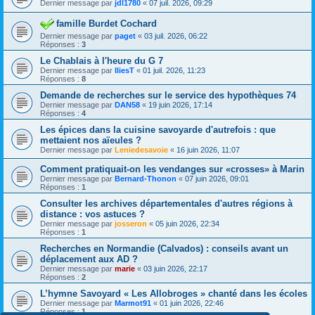
Dernier message par
jdl1780
«
07 juil. 2026, 09:29
famille Burdet Cochard
Dernier message par
paget
«
03 juil. 2026, 06:22
Réponses :
3
Le Chablais à l'heure du G 7
Dernier message par
IliesT
«
01 juil. 2026, 11:23
Réponses :
8
Demande de recherches sur le service des hypothèques 74
Dernier message par
DAN58
«
19 juin 2026, 17:14
Réponses :
4
Les épices dans la cuisine savoyarde d'autrefois : que
mettaient nos aïeules ?
Dernier message par
Leniedesavoie
«
16 juin 2026, 11:07
Comment pratiquait-on les vendanges sur «crosses» à Marin
Dernier message par
Bernard-Thonon
«
07 juin 2026, 09:01
Réponses :
1
Consulter les archives départementales d'autres régions à
distance : vos astuces ?
Dernier message par
josseron
«
05 juin 2026, 22:34
Réponses :
1
Recherches en Normandie (Calvados) : conseils avant un
déplacement aux AD ?
Dernier message par
marie
«
03 juin 2026, 22:17
Réponses :
2
L’hymne Savoyard « Les Allobroges » chanté dans les écoles
Dernier message par
Marmot91
«
01 juin 2026, 22:46
Réponses :
1