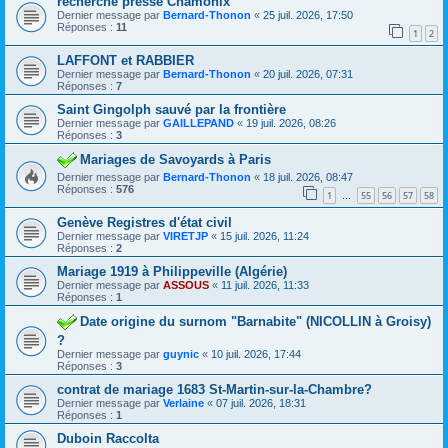
recherche presse Chamonix
Dernier message par
Bernard-Thonon
«
25 juil. 2026, 17:50
Réponses :
11
1
2
LAFFONT et RABBIER
Dernier message par
Bernard-Thonon
«
20 juil. 2026, 07:31
Réponses :
7
Saint Gingolph sauvé par la frontière
Dernier message par
GAILLEPAND
«
19 juil. 2026, 08:26
Réponses :
3
Mariages de Savoyards à Paris
Dernier message par
Bernard-Thonon
«
18 juil. 2026, 08:47
Réponses :
576
1
55
56
57
58
…
Genève Registres d'état civil
Dernier message par
VIRETJP
«
15 juil. 2026, 11:24
Réponses :
2
Mariage 1919 à Philippeville (Algérie)
Dernier message par
ASSOUS
«
11 juil. 2026, 11:33
Réponses :
1
Date origine du surnom "Barnabite" (NICOLLIN à Groisy)
?
Dernier message par
guynic
«
10 juil. 2026, 17:44
Réponses :
3
contrat de mariage 1683 St-Martin-sur-la-Chambre?
Dernier message par
Verlaine
«
07 juil. 2026, 18:31
Réponses :
1
Duboin Raccolta