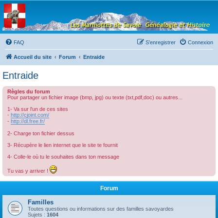
Les Marmottes de
Savoie
Forum d'entraide généalogique
FAQ
S’enregistrer
Connexion
Accueil du site
Forum
Entraide
Entraide
Règles du forum
Pour partager un fichier image (bmp, jpg) ou texte (txt,pdf,doc) ou autres...
1- Va sur l'un de ces sites
-
http://cjoint.com/
-
http://dl.free.fr/
2- Charge ton fichier dessus
3- Récupère le lien internet que le site te fournit
4- Colle-le où tu le souhaites dans ton message
Tu vas y arriver !
Forum
Familles
Toutes questions ou informations sur des familles savoyardes
Sujets :
1604