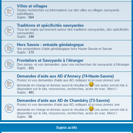
Villes et villages
Toutes recherches ou informations sur des villes ou villages savoyards
spécifiques.
Sujets :
564
Traditions et spécificités savoyardes
Tous les sujets qui tournent autour des traditions savoyardes, des spécificités
savoyardes, ...
Sujets :
196
Hors Savoie : entraide généalogique
Vos propositions d'aide généalogique hors Haute-Savoie et Savoie
Sujets :
173
Frontaliers et Savoyards à l'étranger
Des pistes- et vos demandes- pour vos recherches de savoyards à l'étranger
Sujets :
321
Demandes d'aide aux AD d'Annecy (74-Haute-Savoie)
Postez ici vos demandes d'aide aux AD, indiquez ici si vous prenez une
demande en charge et donnez aussi le résultat ici
Les actes seront mis à
disposition sur le site, ressources, recherches, actes en vrac. Merci !
Sujets :
481
Demandes d'aide aux AD de Chambéry (73-Savoie)
Postez ici vos demandes d'aide aux AD, indiquez ici si vous prenez une
demande en charge et donnez aussi le résultat ici
Les actes seront mis à
disposition sur le site, ressources, recherches, actes en vrac. Merci !
Sujets :
55
Sujets actifs