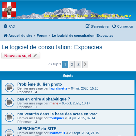
Les Marmottes de
Savoie
Forum d'entraide généalogique
FAQ
S’enregistrer
Connexion
Accueil du site
Forum
Le logiciel de consultation: Expoactes
Le logiciel de consultation: Expoactes
Nouveau sujet
1
2
3
Suivante
73 sujets
Sujets
Problème du lien photo
Dernier message par
lapralinette
«
04 juil. 2026, 15:15
Réponses :
4
pas en ordre alphabétique ?
Dernier message par
marie
«
05 oct. 2025, 18:17
Réponses :
1
nouveautés dans la base des actes en vrac
Dernier message par
foulquier
«
31 juil. 2025, 07:14
Réponses :
3
AFFICHAGE du SITE
Dernier message par
Marmot91
«
29 sept. 2024, 21:15