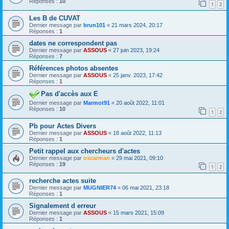
Réponses :
10
1
2
Les B de CUVAT
Dernier message par
brun101
«
21 mars 2024, 20:17
Réponses :
1
dates ne correspondent pas
Dernier message par
ASSOUS
«
27 juin 2023, 19:24
Réponses :
7
Références photos absentes
Dernier message par
ASSOUS
«
25 janv. 2023, 17:42
Réponses :
1
Pas d'accès aux E
Dernier message par
Marmot91
«
20 août 2022, 11:01
Réponses :
10
1
2
Pb pour Actes Divers
Dernier message par
ASSOUS
«
18 août 2022, 11:13
Réponses :
1
Petit rappel aux chercheurs d'actes
Dernier message par
oscarman
«
29 mai 2021, 09:10
Réponses :
19
1
2
recherche actes suite
Dernier message par
MUGNIER74
«
06 mai 2021, 23:18
Réponses :
1
Signalement d erreur
Dernier message par
ASSOUS
«
15 mars 2021, 15:09
Réponses :
1