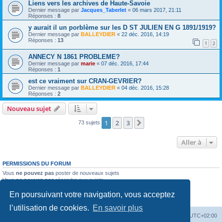
Liens vers les archives de Haute-Savoie
Dernier message par
Jacques_Taberlet
«
06 mars 2017, 21:11
Réponses :
8
y aurait il un porblème sur les D ST JULIEN EN G 1891/1919?
Dernier message par
BALLEYDIER
«
22 déc. 2016, 14:19
Réponses :
13
1
2
ANNECY N 1861 PROBLEME?
Dernier message par
marie
«
07 déc. 2016, 17:44
Réponses :
1
est ce vraiment sur CRAN-GEVRIER?
Dernier message par
BALLEYDIER
«
04 déc. 2016, 15:28
Réponses :
2
Nouveau sujet
1
2
3
Suivante
73 sujets
Aller à
PERMISSIONS DU FORUM
Vous
ne pouvez pas
poster de nouveaux sujets
Vous
ne pouvez pas
répondre aux sujets
Vous
ne pouvez pas
modifier vos messages
En poursuivant votre navigation, vous acceptez
Vous
ne pouvez pas
supprimer vos messages
Vous
ne pouvez pas
joindre des fichiers
l’utilisation de cookies.
En savoir plus
Accueil du site
Forum
Heures au format
UTC+02:00