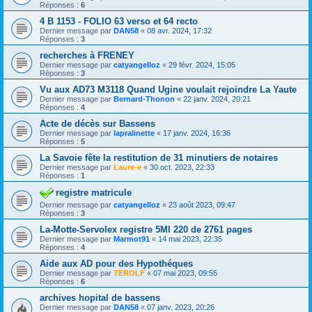
Réponses :
6
4 B 1153 - FOLIO 63 verso et 64 recto
Dernier message par
DAN58
«
08 avr. 2024, 17:32
Réponses :
3
recherches à FRENEY
Dernier message par
catyangelloz
«
29 févr. 2024, 15:05
Réponses :
3
Vu aux AD73 M3118 Quand Ugine voulait rejoindre La Yaute
Dernier message par
Bernard-Thonon
«
22 janv. 2024, 20:21
Réponses :
4
Acte de décès sur Bassens
Dernier message par
lapralinette
«
17 janv. 2024, 16:36
Réponses :
5
La Savoie fête la restitution de 31 minutiers de notaires
Dernier message par
Laure-e
«
30 oct. 2023, 22:33
Réponses :
1
registre matricule
Dernier message par
catyangelloz
«
23 août 2023, 09:47
Réponses :
3
La-Motte-Servolex registre 5MI 220 de 2761 pages
Dernier message par
Marmot91
«
14 mai 2023, 22:35
Réponses :
4
Aide aux AD pour des Hypothéques
Dernier message par
TEROLF
«
07 mai 2023, 09:55
Réponses :
6
archives hopital de bassens
Dernier message par
DAN58
«
07 janv. 2023, 20:26