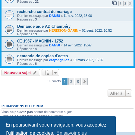
Réponses :
22
1
2
3
recherche contrat de mariage
Dernier message par
DAN58
«
11 nov. 2022, 15:00
Réponses :
3
Demande aide AD Chambéry
Dernier message par
HERISSON-GARIN
«
02 sept. 2022, 10:52
Réponses :
9
6E 1937 - MAGNIN - 1752
Dernier message par
DAN58
«
14 avr. 2022, 15:47
Réponses :
4
demande de copies d'actes
Dernier message par
catyangelloz
«
19 mars 2022, 15:26
Réponses :
6
Nouveau sujet
1
2
3
Suivante
55 sujets
Aller à
PERMISSIONS DU FORUM
Vous
ne pouvez pas
poster de nouveaux sujets
Vous
ne pouvez pas
répondre aux sujets
Vous
ne pouvez pas
modifier vos messages
En poursuivant votre navigation, vous acceptez
Vous
ne pouvez pas
supprimer vos messages
Vous
ne pouvez pas
joindre des fichiers
l’utilisation de cookies.
En savoir plus