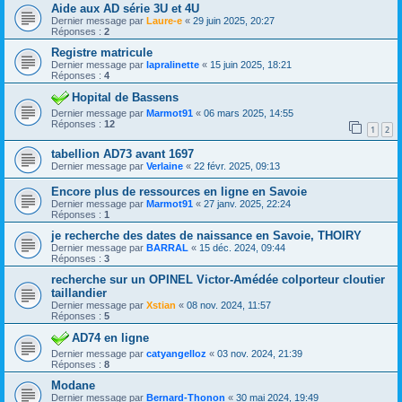
Aide aux AD série 3U et 4U
Dernier message par
Laure-e
«
29 juin 2025, 20:27
Réponses :
2
Registre matricule
Dernier message par
lapralinette
«
15 juin 2025, 18:21
Réponses :
4
Hopital de Bassens
Dernier message par
Marmot91
«
06 mars 2025, 14:55
Réponses :
12
1
2
tabellion AD73 avant 1697
Dernier message par
Verlaine
«
22 févr. 2025, 09:13
Encore plus de ressources en ligne en Savoie
Dernier message par
Marmot91
«
27 janv. 2025, 22:24
Réponses :
1
je recherche des dates de naissance en Savoie, THOIRY
Dernier message par
BARRAL
«
15 déc. 2024, 09:44
Réponses :
3
recherche sur un OPINEL Victor-Amédée colporteur cloutier
taillandier
Dernier message par
Xstian
«
08 nov. 2024, 11:57
Réponses :
5
AD74 en ligne
Dernier message par
catyangelloz
«
03 nov. 2024, 21:39
Réponses :
8
Modane
Dernier message par
Bernard-Thonon
«
30 mai 2024, 19:49