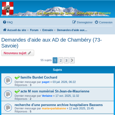
Les Marmottes de
Savoie
Forum d'entraide généalogique
FAQ
S’enregistrer
Connexion
Accueil du site
Forum
Entraide
Demandes d'aide aux AD de Chambéry (73-Savoie)
Demandes d'aide aux AD de Chambéry (73-
Savoie)
Nouveau sujet
1
2
3
Suivante
55 sujets
Sujets
famille Burdet Cochard
Dernier message par
paget
«
03 juil. 2026, 06:22
Réponses :
3
acte M non numérisé St-Jean-de-Maurienne
Dernier message par
Verlaine
«
17 oct. 2025, 11:32
Réponses :
2
recherche d'une personne archive hospitaliere Bassens
Dernier message par
maria+parlabanne
«
12 août 2025, 15:45
Réponses :
5