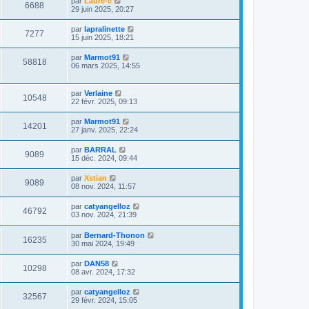
par
Laure-e
6688
29 juin 2025, 20:27
par
lapralinette
7277
15 juin 2025, 18:21
par
Marmot91
58818
06 mars 2025, 14:55
par
Verlaine
10548
22 févr. 2025, 09:13
par
Marmot91
14201
27 janv. 2025, 22:24
par
BARRAL
9089
15 déc. 2024, 09:44
par
Xstian
9089
08 nov. 2024, 11:57
par
catyangelloz
46792
03 nov. 2024, 21:39
par
Bernard-Thonon
16235
30 mai 2024, 19:49
par
DAN58
10298
08 avr. 2024, 17:32
par
catyangelloz
32567
29 févr. 2024, 15:05