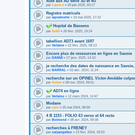
Aide aux AD série 3U et 4U
par
Laure-e
»
29 juin 2025, 03:17
Registre matricule
par
lapralinette
»
19 mai 2025, 17:22
Hopital de Bassens
par
flo84
»
26 févr. 2025, 19:24
tabellion AD73 avant 1697
par
Verlaine
»
22 févr. 2025, 09:13
Encore plus de ressources en ligne en Savoie
par
DAN58
»
27 janv. 2025, 14:10
je recherche des dates de naissance en Savoie
par
BARRAL
»
03 déc. 2024, 11:24
recherche sur un OPINEL Victor-Amédée colporte
par
Xstian
»
08 nov. 2024, 09:01
AD74 en ligne
par
Verlaine
»
12 mars 2024, 14:47
Modane
par
cyro
»
25 mai 2024, 08:58
4 B 1153 - FOLIO 63 verso et 64 recto
par
Boimond
»
08 avr. 2024, 09:38
recherches à FRENEY
par
catyangelloz
»
23 févr. 2024, 18:53