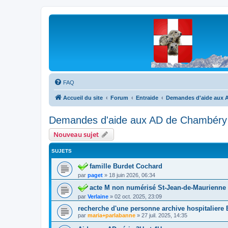
Les Marmottes de Savoie
Forum d'entraide généalogique
FAQ
Accueil du site
Forum
Entraide
Demandes d'aide aux A
Demandes d'aide aux AD de Chambéry 
Nouveau sujet
SUJETS
famille Burdet Cochard
par
paget
»
18 juin 2026, 06:34
acte M non numérisé St-Jean-de-Maurienne
par
Verlaine
»
02 oct. 2025, 23:09
recherche d'une personne archive hospitaliere
par
maria+parlabanne
»
27 juil. 2025, 14:35