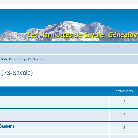
D de Chambéry (73-Savoie)
(73-Savoie)
RÉPONSES
3
2
 Bassens
5