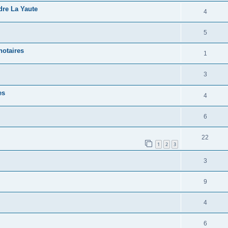
dre La Yaute
4
5
notaires
1
3
es
4
6
22
1
2
3
3
9
4
6