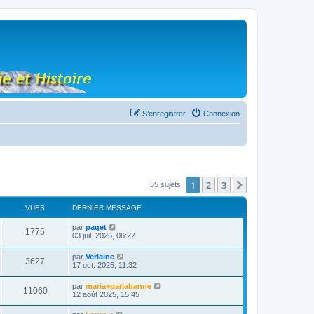
S’enregistrer
Connexion
1
2
3
Suivante
55 sujets
VUES
DERNIER MESSAGE
par
paget
1775
03 juil. 2026, 06:22
par
Verlaine
3627
17 oct. 2025, 11:32
par
maria+parlabanne
11060
12 août 2025, 15:45