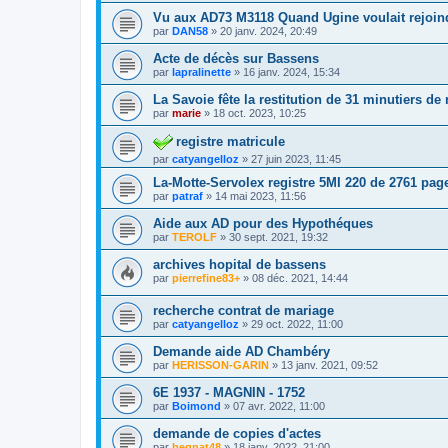
Vu aux AD73 M3118 Quand Ugine voulait rejoin
par
DAN58
»
20 janv. 2024, 20:49
Acte de décès sur Bassens
par
lapralinette
»
16 janv. 2024, 15:34
La Savoie fête la restitution de 31 minutiers de 
par
marie
»
18 oct. 2023, 10:25
registre matricule
par
catyangelloz
»
27 juin 2023, 11:45
La-Motte-Servolex registre 5MI 220 de 2761 pag
par
patraf
»
14 mai 2023, 11:56
Aide aux AD pour des Hypothéques
par
TEROLF
»
30 sept. 2021, 19:32
archives hopital de bassens
par
pierrefine83+
»
08 déc. 2021, 14:44
recherche contrat de mariage
par
catyangelloz
»
29 oct. 2022, 11:00
Demande aide AD Chambéry
par
HERISSON-GARIN
»
13 janv. 2021, 09:52
6E 1937 - MAGNIN - 1752
par
Boimond
»
07 avr. 2022, 11:00
demande de copies d'actes
par
begnat48
»
18 janv. 2022, 21:00