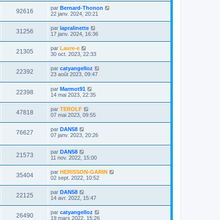
par
Bernard-Thonon
92616
22 janv. 2024, 20:21
par
lapralinette
31256
17 janv. 2024, 16:36
par
Laure-e
21305
30 oct. 2023, 22:33
par
catyangelloz
22392
23 août 2023, 09:47
par
Marmot91
22398
14 mai 2023, 22:35
par
TEROLF
47818
07 mai 2023, 09:55
par
DAN58
76627
07 janv. 2023, 20:26
par
DAN58
21573
11 nov. 2022, 15:00
par
HERISSON-GARIN
35404
02 sept. 2022, 10:52
par
DAN58
22125
14 avr. 2022, 15:47
par
catyangelloz
26490
19 mars 2022, 15:26