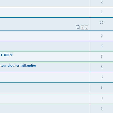
2
4
12
1
2
0
1
, THOIRY
3
ur cloutier taillandier
5
8
6
3
3