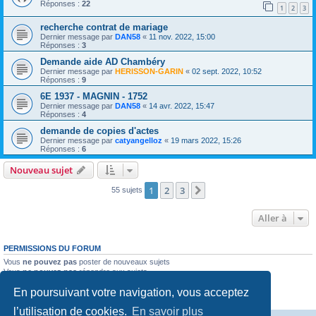
Réponses :
22
1
2
3
recherche contrat de mariage
Dernier message par
DAN58
«
11 nov. 2022, 15:00
Réponses :
3
Demande aide AD Chambéry
Dernier message par
HERISSON-GARIN
«
02 sept. 2022, 10:52
Réponses :
9
6E 1937 - MAGNIN - 1752
Dernier message par
DAN58
«
14 avr. 2022, 15:47
Réponses :
4
demande de copies d'actes
Dernier message par
catyangelloz
«
19 mars 2022, 15:26
Réponses :
6
Nouveau sujet
1
2
3
Suivante
55 sujets
Aller à
PERMISSIONS DU FORUM
Vous
ne pouvez pas
poster de nouveaux sujets
Vous
ne pouvez pas
répondre aux sujets
Vous
ne pouvez pas
modifier vos messages
En poursuivant votre navigation, vous acceptez
Vous
ne pouvez pas
supprimer vos messages
Vous
ne pouvez pas
joindre des fichiers
l’utilisation de cookies.
En savoir plus