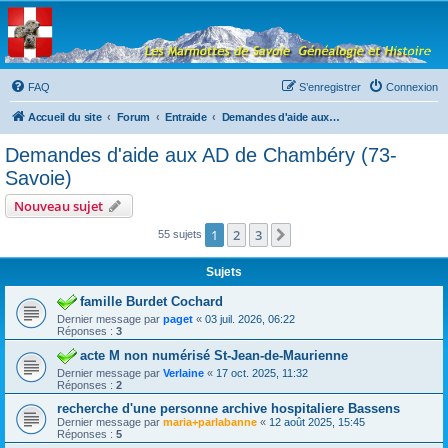
Les Marmottes de
Savoie
Forum d'entraide généalogique
FAQ
S’enregistrer
Connexion
Accueil du site
Forum
Entraide
Demandes d'aide aux AD de Chambéry (73-Savoie)
Demandes d'aide aux AD de Chambéry (73-
Savoie)
Nouveau sujet
1
2
3
Suivante
55 sujets
Sujets
famille Burdet Cochard
Dernier message par
paget
«
03 juil. 2026, 06:22
Réponses :
3
acte M non numérisé St-Jean-de-Maurienne
Dernier message par
Verlaine
«
17 oct. 2025, 11:32
Réponses :
2
recherche d'une personne archive hospitaliere Bassens
Dernier message par
maria+parlabanne
«
12 août 2025, 15:45
Réponses :
5