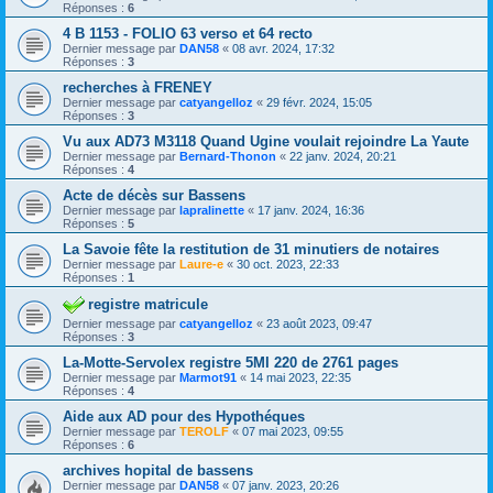
Réponses :
6
4 B 1153 - FOLIO 63 verso et 64 recto
Dernier message par
DAN58
«
08 avr. 2024, 17:32
Réponses :
3
recherches à FRENEY
Dernier message par
catyangelloz
«
29 févr. 2024, 15:05
Réponses :
3
Vu aux AD73 M3118 Quand Ugine voulait rejoindre La Yaute
Dernier message par
Bernard-Thonon
«
22 janv. 2024, 20:21
Réponses :
4
Acte de décès sur Bassens
Dernier message par
lapralinette
«
17 janv. 2024, 16:36
Réponses :
5
La Savoie fête la restitution de 31 minutiers de notaires
Dernier message par
Laure-e
«
30 oct. 2023, 22:33
Réponses :
1
registre matricule
Dernier message par
catyangelloz
«
23 août 2023, 09:47
Réponses :
3
La-Motte-Servolex registre 5MI 220 de 2761 pages
Dernier message par
Marmot91
«
14 mai 2023, 22:35
Réponses :
4
Aide aux AD pour des Hypothéques
Dernier message par
TEROLF
«
07 mai 2023, 09:55
Réponses :
6
archives hopital de bassens
Dernier message par
DAN58
«
07 janv. 2023, 20:26