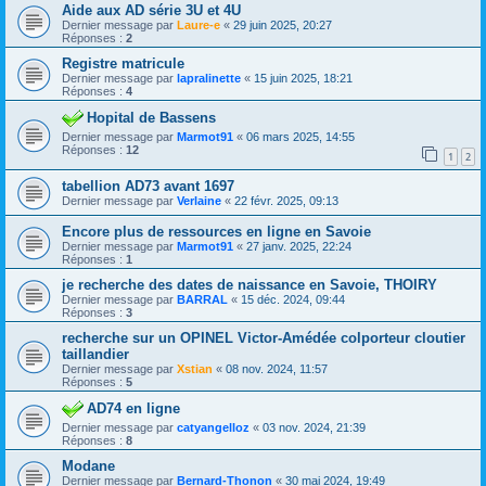
Aide aux AD série 3U et 4U
Dernier message par
Laure-e
«
29 juin 2025, 20:27
Réponses :
2
Registre matricule
Dernier message par
lapralinette
«
15 juin 2025, 18:21
Réponses :
4
Hopital de Bassens
Dernier message par
Marmot91
«
06 mars 2025, 14:55
Réponses :
12
1
2
tabellion AD73 avant 1697
Dernier message par
Verlaine
«
22 févr. 2025, 09:13
Encore plus de ressources en ligne en Savoie
Dernier message par
Marmot91
«
27 janv. 2025, 22:24
Réponses :
1
je recherche des dates de naissance en Savoie, THOIRY
Dernier message par
BARRAL
«
15 déc. 2024, 09:44
Réponses :
3
recherche sur un OPINEL Victor-Amédée colporteur cloutier
taillandier
Dernier message par
Xstian
«
08 nov. 2024, 11:57
Réponses :
5
AD74 en ligne
Dernier message par
catyangelloz
«
03 nov. 2024, 21:39
Réponses :
8
Modane
Dernier message par
Bernard-Thonon
«
30 mai 2024, 19:49