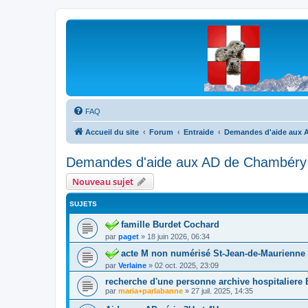
Les Marmottes de Savoie
Forum d'entraide généalogique
FAQ
Accueil du site
Forum
Entraide
Demandes d'aide aux A
Demandes d'aide aux AD de Chambéry 
Nouveau sujet
SUJETS
famille Burdet Cochard
par
paget
»
18 juin 2026, 06:34
acte M non numérisé St-Jean-de-Maurienne
par
Verlaine
»
02 oct. 2025, 23:09
recherche d'une personne archive hospitaliere
par
maria+parlabanne
»
27 juil. 2025, 14:35