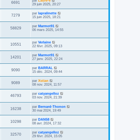
par
Laure-e
6691
29 juin 2025, 20:27
par
lapralinette
7279
15 juin 2025, 18:21
par
Marmot91
58829
06 mars 2025, 14:55
par
Verlaine
10551
22 févr. 2025, 09:13
par
Marmot91
14201
27 janv. 2025, 22:24
par
BARRAL
9090
15 déc. 2024, 09:44
par
Xstian
9089
08 nov. 2024, 11:57
par
catyangelloz
46793
03 nov. 2024, 21:39
par
Bernard-Thonon
16238
30 mai 2024, 19:49
par
DAN58
10298
08 avr. 2024, 17:32
par
catyangelloz
32570
29 févr. 2024, 15:05