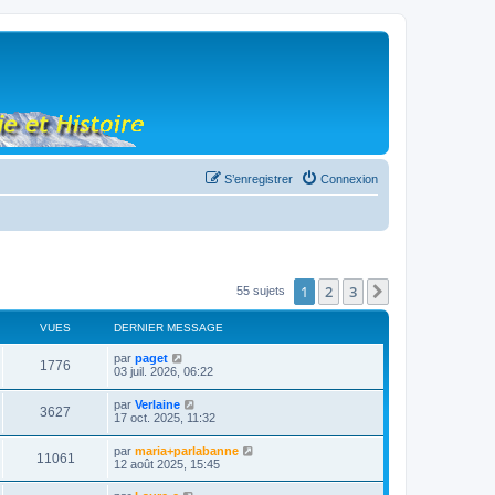
S’enregistrer
Connexion
1
2
3
Suivante
55 sujets
VUES
DERNIER MESSAGE
par
paget
1776
03 juil. 2026, 06:22
par
Verlaine
3627
17 oct. 2025, 11:32
par
maria+parlabanne
11061
12 août 2025, 15:45