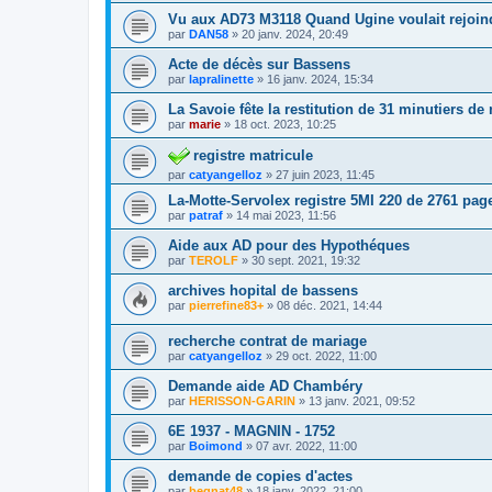
Vu aux AD73 M3118 Quand Ugine voulait rejoin
par
DAN58
»
20 janv. 2024, 20:49
Acte de décès sur Bassens
par
lapralinette
»
16 janv. 2024, 15:34
La Savoie fête la restitution de 31 minutiers de 
par
marie
»
18 oct. 2023, 10:25
registre matricule
par
catyangelloz
»
27 juin 2023, 11:45
La-Motte-Servolex registre 5MI 220 de 2761 pag
par
patraf
»
14 mai 2023, 11:56
Aide aux AD pour des Hypothéques
par
TEROLF
»
30 sept. 2021, 19:32
archives hopital de bassens
par
pierrefine83+
»
08 déc. 2021, 14:44
recherche contrat de mariage
par
catyangelloz
»
29 oct. 2022, 11:00
Demande aide AD Chambéry
par
HERISSON-GARIN
»
13 janv. 2021, 09:52
6E 1937 - MAGNIN - 1752
par
Boimond
»
07 avr. 2022, 11:00
demande de copies d'actes
par
begnat48
»
18 janv. 2022, 21:00