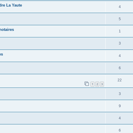
dre La Yaute
4
5
notaires
1
3
es
4
6
22
1
2
3
3
9
4
6