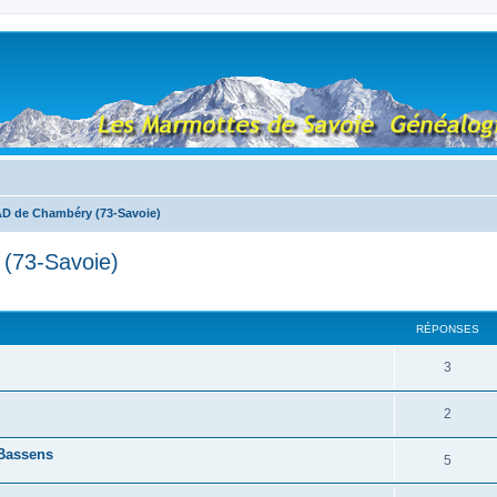
D de Chambéry (73-Savoie)
(73-Savoie)
RÉPONSES
3
2
 Bassens
5