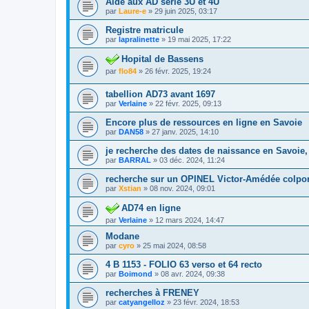
Aide aux AD série 3U et 4U
par
Laure-e
»
29 juin 2025, 03:17
Registre matricule
par
lapralinette
»
19 mai 2025, 17:22
Hopital de Bassens
par
flo84
»
26 févr. 2025, 19:24
tabellion AD73 avant 1697
par
Verlaine
»
22 févr. 2025, 09:13
Encore plus de ressources en ligne en Savoie
par
DAN58
»
27 janv. 2025, 14:10
je recherche des dates de naissance en Savoie
par
BARRAL
»
03 déc. 2024, 11:24
recherche sur un OPINEL Victor-Amédée colporte
par
Xstian
»
08 nov. 2024, 09:01
AD74 en ligne
par
Verlaine
»
12 mars 2024, 14:47
Modane
par
cyro
»
25 mai 2024, 08:58
4 B 1153 - FOLIO 63 verso et 64 recto
par
Boimond
»
08 avr. 2024, 09:38
recherches à FRENEY
par
catyangelloz
»
23 févr. 2024, 18:53