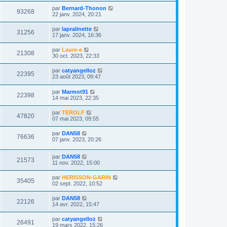
par
Bernard-Thonon
93268
22 janv. 2024, 20:21
par
lapralinette
31256
17 janv. 2024, 16:36
par
Laure-e
21308
30 oct. 2023, 22:33
par
catyangelloz
22395
23 août 2023, 09:47
par
Marmot91
22398
14 mai 2023, 22:35
par
TEROLF
47820
07 mai 2023, 09:55
par
DAN58
76636
07 janv. 2023, 20:26
par
DAN58
21573
11 nov. 2022, 15:00
par
HERISSON-GARIN
35405
02 sept. 2022, 10:52
par
DAN58
22126
14 avr. 2022, 15:47
par
catyangelloz
26491
19 mars 2022, 15:26