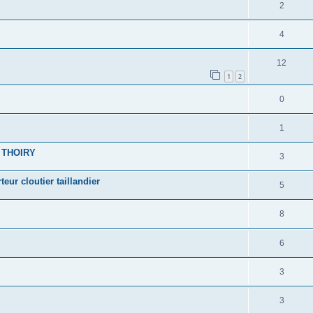
2
4
12
1
2
0
1
, THOIRY
3
ur cloutier taillandier
5
8
6
3
3