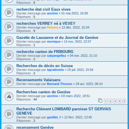
Réponses :
6
recherche état civil Eaux vives
Dernier message par
anchisi
«
01 mai 2023, 16:59
Réponses :
5
recherches VERREY né à VEVEY
Dernier message par
Pemma
«
12 déc. 2022, 15:34
Réponses :
9
Gazette de Lausanne et du Journal de Genève
Dernier message par
monique
«
14 nov. 2022, 22:57
Réponses :
1
recherche canton de FRIBOURG
Dernier message par
catyangelloz
«
04 nov. 2022, 21:10
Réponses :
2
Recherches de décès en Suisse
Dernier message par
lapralinette
«
25 juil. 2022, 15:56
Réponses :
2
Recensements Valaisans
Dernier message par
Bernard-Thonon
«
29 avr. 2022, 08:10
Recherches canton de Genève
Dernier message par
anchisi
«
03 mars 2022, 18:51
Réponses :
44
1
2
3
4
5
Recherche Clément LOMBARD paroisse ST GERVAIS
GENEVE
Dernier message par
gavillet_f
«
12 févr. 2022, 13:45
Réponses :
2
recensement Genève