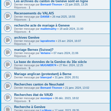
Les archives du canton de Genève sont en ligne
Dernier message par
Bernard-Thonon
«
22 juin 2025, 13:26
Réponses :
1
Recensements du VALAIS
Dernier message par
DAN58
«
26 mai 2025, 18:55
Réponses :
1
recherche acte de mariage à Geneve
Dernier message par
mailletnathy
«
18 août 2024, 21:00
Réponses :
4
archives Genève
Dernier message par
lapralinette
«
23 avr. 2024, 16:07
Réponses :
3
mariage Bernex (Suisse)?
Dernier message par
Verlaine
«
07 mars 2024, 21:06
Réponses :
2
La base de données de la Genève du 16e siècle
Dernier message par
MUGNIER74
«
27 févr. 2024, 12:25
Réponses :
5
Mariage anglican (protestant) à Berne
Dernier message par
blancpaf
«
31 janv. 2024, 20:51
Recherches canton de Neuchatel
Dernier message par
Bernard-Thonon
«
21 janv. 2024, 13:02
Recherches état de VAUD
Dernier message par
monique
«
06 déc. 2023, 18:02
Réponses :
9
Recherche à Genève
Dernier message par
La Moge
«
12 sept. 2023, 09:35