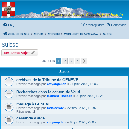
Les Marmottes de
Savoie
Forum d'entraide généalogique
FAQ
S’enregistrer
Connexion
Accueil du site
Forum
Entraide
Frontaliers et Savoyards à l'étranger
Suisse
Suisse
Nouveau sujet
1
2
3
4
Suivante
86 sujets
Sujets
archives de la Tribune de GENEVE
Dernier message par
catyangelloz
«
24 janv. 2026, 18:06
Recherches dans le canton de Vaud
Dernier message par
Bernard-Thonon
«
06 janv. 2026, 19:24
mariage à GENEVE
Dernier message par
mdslacroix
«
22 sept. 2025, 10:34
Réponses :
2
demande d'aide
Dernier message par
catyangelloz
«
10 juil. 2025, 22:05