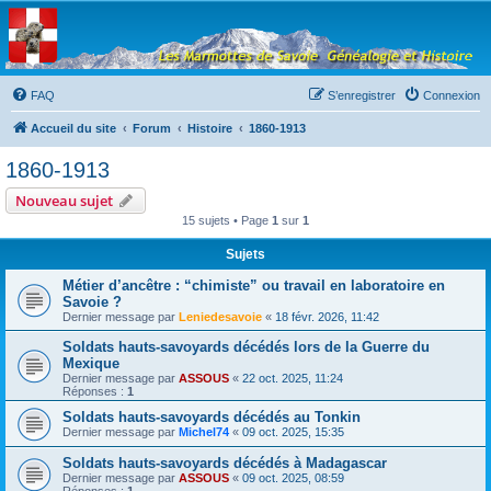
Les Marmottes de
Savoie
Forum d'entraide généalogique
FAQ
S’enregistrer
Connexion
Accueil du site
Forum
Histoire
1860-1913
1860-1913
Nouveau sujet
15 sujets • Page
1
sur
1
Sujets
Métier d’ancêtre : “chimiste” ou travail en laboratoire en
Savoie ?
Dernier message par
Leniedesavoie
«
18 févr. 2026, 11:42
Soldats hauts-savoyards décédés lors de la Guerre du
Mexique
Dernier message par
ASSOUS
«
22 oct. 2025, 11:24
Réponses :
1
Soldats hauts-savoyards décédés au Tonkin
Dernier message par
Michel74
«
09 oct. 2025, 15:35
Soldats hauts-savoyards décédés à Madagascar
Dernier message par
ASSOUS
«
09 oct. 2025, 08:59