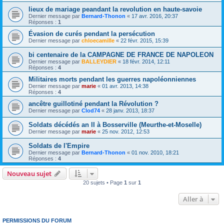
lieux de mariage peandant la revolution en haute-savoie
Dernier message par
Bernard-Thonon
«
17 avr. 2016, 20:37
Réponses :
1
Évasion de curés pendant la persécution
Dernier message par
chloecamille
«
22 févr. 2015, 15:39
bi centenaire de la CAMPAGNE DE FRANCE DE NAPOLEON
Dernier message par
BALLEYDIER
«
18 févr. 2014, 12:11
Réponses :
4
Militaires morts pendant les guerres napoléonniennes
Dernier message par
marie
«
01 avr. 2013, 14:38
Réponses :
4
ancêtre guillotiné pendant la Révolution ?
Dernier message par
Clod74
«
28 janv. 2013, 18:37
Soldats décédés an II à Bosserville (Meurthe-et-Moselle)
Dernier message par
marie
«
25 nov. 2012, 12:53
Soldats de l'Empire
Dernier message par
Bernard-Thonon
«
01 nov. 2010, 18:21
Réponses :
4
Nouveau sujet
20 sujets • Page
1
sur
1
Aller à
PERMISSIONS DU FORUM