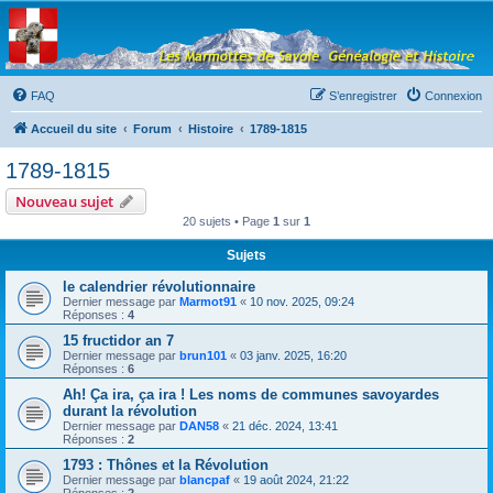
Les Marmottes de
Savoie
Forum d'entraide généalogique
FAQ
S’enregistrer
Connexion
Accueil du site
Forum
Histoire
1789-1815
1789-1815
Nouveau sujet
20 sujets • Page
1
sur
1
Sujets
le calendrier révolutionnaire
Dernier message par
Marmot91
«
10 nov. 2025, 09:24
Réponses :
4
15 fructidor an 7
Dernier message par
brun101
«
03 janv. 2025, 16:20
Réponses :
6
Ah! Ça ira, ça ira ! Les noms de communes savoyardes
durant la révolution
Dernier message par
DAN58
«
21 déc. 2024, 13:41
Réponses :
2
1793 : Thônes et la Révolution
Dernier message par
blancpaf
«
19 août 2024, 21:22