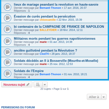
lieux de mariage peandant la revolution en haute-savoie
Dernier message par
Bernard-Thonon
«
17 avr. 2016, 20:37
Réponses :
1
Évasion de curés pendant la persécution
Dernier message par
chloecamille
«
22 févr. 2015, 15:39
bi centenaire de la CAMPAGNE DE FRANCE DE NAPOLEON
Dernier message par
BALLEYDIER
«
18 févr. 2014, 12:11
Réponses :
4
Militaires morts pendant les guerres napoléonniennes
Dernier message par
marie
«
01 avr. 2013, 14:38
Réponses :
4
ancêtre guillotiné pendant la Révolution ?
Dernier message par
Clod74
«
28 janv. 2013, 18:37
Soldats décédés an II à Bosserville (Meurthe-et-Moselle)
Dernier message par
marie
«
25 nov. 2012, 12:53
Soldats de l'Empire
Dernier message par
Bernard-Thonon
«
01 nov. 2010, 18:21
Réponses :
4
Nouveau sujet
20 sujets • Page
1
sur
1
Aller à
PERMISSIONS DU FORUM