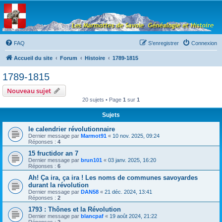
Les Marmottes de
Savoie
Forum d'entraide généalogique
FAQ
S’enregistrer
Connexion
Accueil du site
Forum
Histoire
1789-1815
1789-1815
Nouveau sujet
20 sujets • Page
1
sur
1
Sujets
le calendrier révolutionnaire
Dernier message par
Marmot91
«
10 nov. 2025, 09:24
Réponses :
4
15 fructidor an 7
Dernier message par
brun101
«
03 janv. 2025, 16:20
Réponses :
6
Ah! Ça ira, ça ira ! Les noms de communes savoyardes
durant la révolution
Dernier message par
DAN58
«
21 déc. 2024, 13:41
Réponses :
2
1793 : Thônes et la Révolution
Dernier message par
blancpaf
«
19 août 2024, 21:22