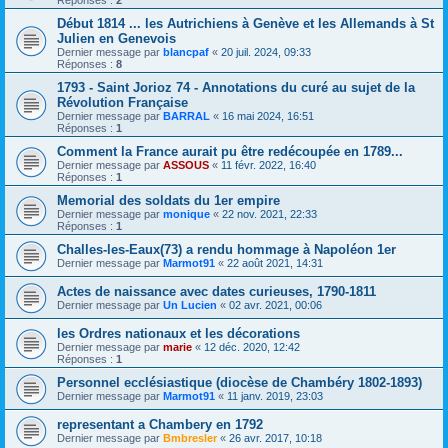
Réponses :
2
Début 1814 ... les Autrichiens à Genève et les Allemands à St
Julien en Genevois
Dernier message par
blancpaf
«
20 juil. 2024, 09:33
Réponses :
8
1793 - Saint Jorioz 74 - Annotations du curé au sujet de la
Révolution Française
Dernier message par
BARRAL
«
16 mai 2024, 16:51
Réponses :
1
Comment la France aurait pu être redécoupée en 1789...
Dernier message par
ASSOUS
«
11 févr. 2022, 16:40
Réponses :
1
Memorial des soldats du 1er empire
Dernier message par
monique
«
22 nov. 2021, 22:33
Réponses :
1
Challes-les-Eaux(73) a rendu hommage à Napoléon 1er
Dernier message par
Marmot91
«
22 août 2021, 14:31
Actes de naissance avec dates curieuses, 1790-1811
Dernier message par
Un Lucien
«
02 avr. 2021, 00:06
les Ordres nationaux et les décorations
Dernier message par
marie
«
12 déc. 2020, 12:42
Réponses :
1
Personnel ecclésiastique (diocèse de Chambéry 1802-1893)
Dernier message par
Marmot91
«
11 janv. 2019, 23:03
representant a Chambery en 1792
Dernier message par
Bmbresler
«
26 avr. 2017, 10:18