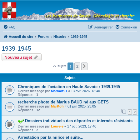
Les Marmottes de
Savoie
Forum d'entraide généalogique
FAQ
S’enregistrer
Connexion
Accueil du site
Forum
Histoire
1939-1945
1939-1945
Nouveau sujet
1
2
Suivante
27 sujets
Sujets
Chroniques de l'aviation en Haute Savoie : 1939-1945
Dernier message par
Marmot91
«
13 avr. 2026, 18:40
Réponses :
1
recherche photo de Marius BAUD né aux GETS
Dernier message par
MarKoh
«
01 juin 2025, 23:05
Réponses :
12
1
2
Dossiers individuels des déportés et internés résistants
Dernier message par
Laure-e
«
17 oct. 2023, 17:40
Réponses :
2
Arrestation par la milice et suite...