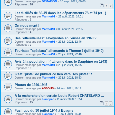
Dernier message par
DEMAISON
«
10 sept. 2021, 00:00
Réponses :
18
1
2
Les fusillés de 39-45 dans les départements 73 et 74 (et +)
Dernier message par
Marmot91
«
22 août 2021, 14:01
Réponses :
2
On nous ment !
Dernier message par
Marmot91
«
09 août 2021, 22:55
Réponses :
4
Des "effeuilleuses" savoyardes en Suisse en 1940 ?...
Dernier message par
Marmot91
«
27 juin 2021, 12:46
Réponses :
2
Touristes "spéciaux" allemands à Thonon ! (juillet 1940)
Dernier message par
Marmot91
«
26 juin 2021, 22:46
Avis à la population ! (italienne dans le Dauphiné en 1943)
Dernier message par
Marmot91
«
25 juin 2021, 15:05
Réponses :
3
C'est "juste" de publier ce lien vers "les justes" !
Dernier message par
Marmot91
«
22 juin 2021, 18:53
Photos de 1940-1945
Dernier message par
ASSOUS
«
24 févr. 2021, 16:12
A la recherche d'un certain Louis Robert CHATELARD ...
Dernier message par
blancpaf
«
11 mars 2020, 19:54
Réponses :
15
1
2
Fusillade du 30 juillet 1944 à Epagny
Dernier message par
blancpaf
«
01 août 2019, 16:44