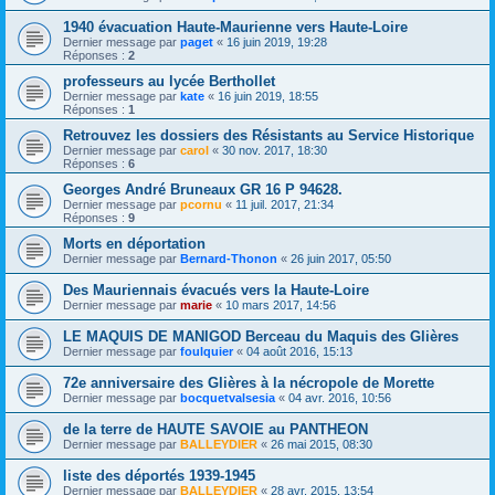
1940 évacuation Haute-Maurienne vers Haute-Loire
Dernier message par
paget
«
16 juin 2019, 19:28
Réponses :
2
professeurs au lycée Berthollet
Dernier message par
kate
«
16 juin 2019, 18:55
Réponses :
1
Retrouvez les dossiers des Résistants au Service Historique
Dernier message par
carol
«
30 nov. 2017, 18:30
Réponses :
6
Georges André Bruneaux GR 16 P 94628.
Dernier message par
pcornu
«
11 juil. 2017, 21:34
Réponses :
9
Morts en déportation
Dernier message par
Bernard-Thonon
«
26 juin 2017, 05:50
Des Mauriennais évacués vers la Haute-Loire
Dernier message par
marie
«
10 mars 2017, 14:56
LE MAQUIS DE MANIGOD Berceau du Maquis des Glières
Dernier message par
foulquier
«
04 août 2016, 15:13
72e anniversaire des Glières à la nécropole de Morette
Dernier message par
bocquetvalsesia
«
04 avr. 2016, 10:56
de la terre de HAUTE SAVOIE au PANTHEON
Dernier message par
BALLEYDIER
«
26 mai 2015, 08:30
liste des déportés 1939-1945
Dernier message par
BALLEYDIER
«
28 avr. 2015, 13:54