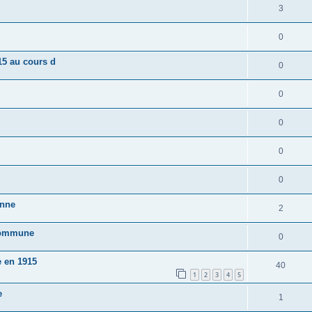
3
0
15 au cours d
0
0
0
0
0
enne
2
 commune
0
e en 1915
40
1
2
3
4
5
e
1