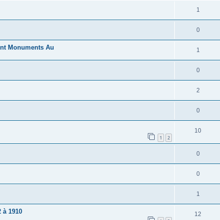
1
0
rent Monuments Au
1
0
2
0
10
1
2
0
0
1
2 à 1910
12