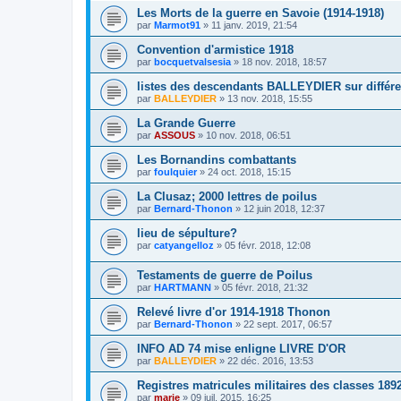
Les Morts de la guerre en Savoie (1914-1918)
par
Marmot91
»
11 janv. 2019, 21:54
Convention d'armistice 1918
par
bocquetvalsesia
»
18 nov. 2018, 18:57
listes des descendants BALLEYDIER sur diffé
par
BALLEYDIER
»
13 nov. 2018, 15:55
La Grande Guerre
par
ASSOUS
»
10 nov. 2018, 06:51
Les Bornandins combattants
par
foulquier
»
24 oct. 2018, 15:15
La Clusaz; 2000 lettres de poilus
par
Bernard-Thonon
»
12 juin 2018, 12:37
lieu de sépulture?
par
catyangelloz
»
05 févr. 2018, 12:08
Testaments de guerre de Poilus
par
HARTMANN
»
05 févr. 2018, 21:32
Relevé livre d'or 1914-1918 Thonon
par
Bernard-Thonon
»
22 sept. 2017, 06:57
INFO AD 74 mise enligne LIVRE D'OR
par
BALLEYDIER
»
22 déc. 2016, 13:53
Registres matricules militaires des classes 189
par
marie
»
09 juil. 2015, 16:25