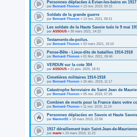
Personnes déplacées à Évian-les-bains en 1917
par
Bernard-Thonon
»
13 nov. 2019, 00:15
Soldats de la grande guerre
par
Bernard-Thonon
»
13 nov. 2021, 09:21
Les soldats de la Haute Savoie tués le 9 mai 19
par
ASSOUS
»
30 mars 2021, 14:22
Testaments-de-poilus.
par
Bernard-Thonon
»
03 mars 2021, 19:10
Pense-Bête - Lieux-dits de batailles 1914-1918
par
Bernard-Thonon
»
01 févr. 2021, 09:46
VERDUN sur la cote 304
par
ASSOUS
»
21 janv. 2020, 18:41
Cimetières militaires 1914-1918
par
Bernard-Thonon
»
26 déc. 2019, 11:17
Catastrophe ferroviaire de Saint Jean de Mauri
par
Bernard-Thonon
»
05 nov. 2019, 07:26
Combien de morts pour la France dans votre
par
Bernard-Thonon
»
11 nov. 2019, 11:24
Personnes déplacées en Savoie et Haute Savoi
par
Marmot91
»
18 mars 2019, 22:56
1917 déraillement train Saint-Jean-de-Maurienn
par
marie
»
24 mars 2019, 11:23