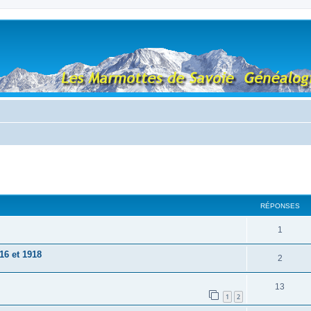
RÉPONSES
1
16 et 1918
2
13
1
2