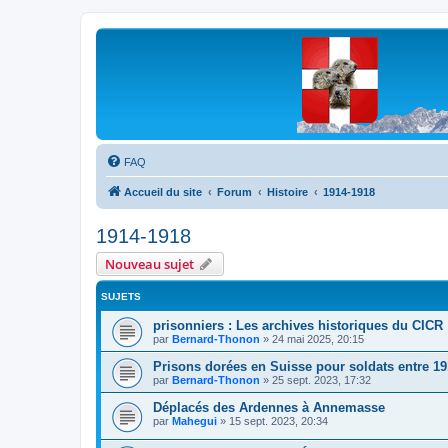
Les Marmottes de Savoie
Forum d'entraide généalogique
FAQ
Accueil du site
Forum
Histoire
1914-1918
1914-1918
Nouveau sujet
SUJETS
prisonniers : Les archives historiques du CICR
par
Bernard-Thonon
»
24 mai 2025, 20:15
Prisons dorées en Suisse pour soldats entre 19
par
Bernard-Thonon
»
25 sept. 2023, 17:32
Déplacés des Ardennes à Annemasse
par
Mahegui
»
15 sept. 2023, 20:34