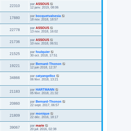
par
ASSOUS
22310
12 janv. 2019, 08:06
par
bocquetvalsesia
17880
18 nov. 2018, 18:57
par
ASSOUS
22778
13 nov. 2018, 16:02
par
ASSOUS
21736
10 nov. 2018, 06:51
par
foulquier
21525
30 oct. 2018, 17:51
par
Bernard-Thonon
19221
12 juin 2018, 12:37
par
catyangelloz
34866
06 févr. 2018, 13:21
par
HARTMANN
21183
05 févr. 2018, 21:32
par
Bernard-Thonon
20860
22 sept. 2017, 06:57
par
monique
21809
22 déc. 2016, 18:17
par
marie
39067
20 juil. 2016, 02:38