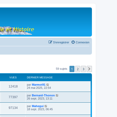
S’enregistrer
Connexion
1
2
3
Suivante
59 sujets
VUES
DERNIER MESSAGE
par
Marmot91
12418
24 mai 2025, 22:54
par
Bernard-Thonon
77397
26 sept. 2023, 13:11
par
Mahegui
97134
18 sept. 2023, 06:45