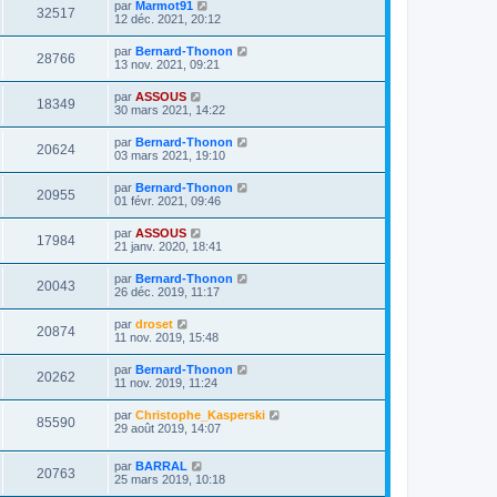
par
Marmot91
32517
12 déc. 2021, 20:12
par
Bernard-Thonon
28766
13 nov. 2021, 09:21
par
ASSOUS
18349
30 mars 2021, 14:22
par
Bernard-Thonon
20624
03 mars 2021, 19:10
par
Bernard-Thonon
20955
01 févr. 2021, 09:46
par
ASSOUS
17984
21 janv. 2020, 18:41
par
Bernard-Thonon
20043
26 déc. 2019, 11:17
par
droset
20874
11 nov. 2019, 15:48
par
Bernard-Thonon
20262
11 nov. 2019, 11:24
par
Christophe_Kasperski
85590
29 août 2019, 14:07
par
BARRAL
20763
25 mars 2019, 10:18