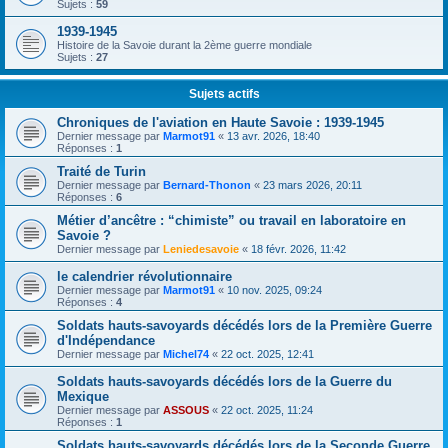
Sujets :
59
1939-1945
Histoire de la Savoie durant la 2ème guerre mondiale
Sujets :
27
Sujets actifs
Chroniques de l'aviation en Haute Savoie : 1939-1945
Dernier message par
Marmot91
«
13 avr. 2026, 18:40
Réponses :
1
Traité de Turin
Dernier message par
Bernard-Thonon
«
23 mars 2026, 20:11
Réponses :
6
Métier d’ancêtre : “chimiste” ou travail en laboratoire en
Savoie ?
Dernier message par
Leniedesavoie
«
18 févr. 2026, 11:42
le calendrier révolutionnaire
Dernier message par
Marmot91
«
10 nov. 2025, 09:24
Réponses :
4
Soldats hauts-savoyards décédés lors de la Première Guerre
d'Indépendance
Dernier message par
Michel74
«
22 oct. 2025, 12:41
Soldats hauts-savoyards décédés lors de la Guerre du
Mexique
Dernier message par
ASSOUS
«
22 oct. 2025, 11:24
Réponses :
1
Soldats hauts-savoyards décédés lors de la Seconde Guerre