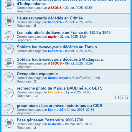
d'Indépendance
Dernier message par
ASSOUS
«
22 oct. 2025, 10:56
Réponses :
1
Hauts-savoyards décédés en Crimée
Dernier message par
Michel74
«
21 oct. 2025, 20:51
Réponses :
5
Les naturalisés de Savoie en France de 1814 à 1848
Dernier message par
marie
«
21 oct. 2025, 18:04
Réponses :
7
Soldats hauts-savoyards décédés au Tonkin
Dernier message par
Michel74
«
09 oct. 2025, 15:35
Soldats hauts-savoyards décédés à Madagascar
Dernier message par
ASSOUS
«
09 oct. 2025, 08:59
Réponses :
1
Occupation espagnole
Dernier message par
denise boyer
«
30 août 2025, 19:05
Réponses :
2
recherche photo de Marius BAUD né aux GETS
Dernier message par
MarKoh
«
01 juin 2025, 23:05
Réponses :
12
1
2
prisonniers : Les archives historiques du CICR
Dernier message par
Marmot91
«
24 mai 2025, 22:54
Réponses :
1
Base généanet Pestenoire 1600-1700
Dernier message par
rusticula
«
06 mai 2025, 10:07
Réponses :
2