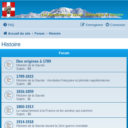
Les Marmottes de
Savoie
Forum d'entraide généalogique
FAQ
S’enregistrer
Connexion
Accueil du site
Forum
Histoire
Histoire
Forum
Des origines à 1789
Histoire de la Savoie
Sujets :
43
1789-1815
Histoire de la Savoie : révolution française et période napoléonienne
Sujets :
20
1816-1859
Histoire de la Savoie
Sujets :
11
1860-1913
Le rattachement à la France et les années qui suivirent
Sujets :
15
1914-1918
Histoire de la Savoie durant la 1ère guerre mondiale