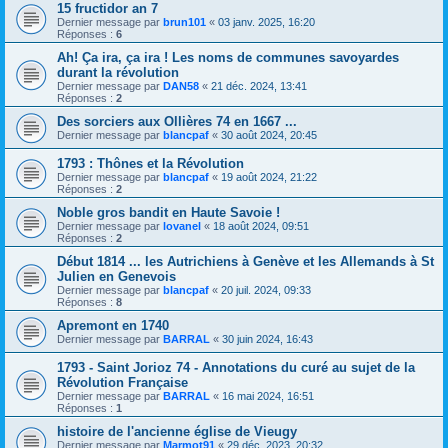
15 fructidor an 7
Dernier message par
brun101
«
03 janv. 2025, 16:20
Réponses :
6
Ah! Ça ira, ça ira ! Les noms de communes savoyardes
durant la révolution
Dernier message par
DAN58
«
21 déc. 2024, 13:41
Réponses :
2
Des sorciers aux Ollières 74 en 1667 ...
Dernier message par
blancpaf
«
30 août 2024, 20:45
1793 : Thônes et la Révolution
Dernier message par
blancpaf
«
19 août 2024, 21:22
Réponses :
2
Noble gros bandit en Haute Savoie !
Dernier message par
lovanel
«
18 août 2024, 09:51
Réponses :
2
Début 1814 ... les Autrichiens à Genève et les Allemands à St
Julien en Genevois
Dernier message par
blancpaf
«
20 juil. 2024, 09:33
Réponses :
8
Apremont en 1740
Dernier message par
BARRAL
«
30 juin 2024, 16:43
1793 - Saint Jorioz 74 - Annotations du curé au sujet de la
Révolution Française
Dernier message par
BARRAL
«
16 mai 2024, 16:51
Réponses :
1
histoire de l'ancienne église de Vieugy
Dernier message par
Marmot91
«
29 déc. 2023, 20:32