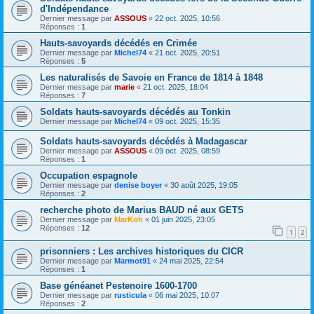
d'Indépendance
Dernier message par
ASSOUS
«
22 oct. 2025, 10:56
Réponses :
1
Hauts-savoyards décédés en Crimée
Dernier message par
Michel74
«
21 oct. 2025, 20:51
Réponses :
5
Les naturalisés de Savoie en France de 1814 à 1848
Dernier message par
marie
«
21 oct. 2025, 18:04
Réponses :
7
Soldats hauts-savoyards décédés au Tonkin
Dernier message par
Michel74
«
09 oct. 2025, 15:35
Soldats hauts-savoyards décédés à Madagascar
Dernier message par
ASSOUS
«
09 oct. 2025, 08:59
Réponses :
1
Occupation espagnole
Dernier message par
denise boyer
«
30 août 2025, 19:05
Réponses :
2
recherche photo de Marius BAUD né aux GETS
Dernier message par
MarKoh
«
01 juin 2025, 23:05
Réponses :
12
1
2
prisonniers : Les archives historiques du CICR
Dernier message par
Marmot91
«
24 mai 2025, 22:54
Réponses :
1
Base généanet Pestenoire 1600-1700
Dernier message par
rusticula
«
06 mai 2025, 10:07
Réponses :
2