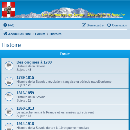
Les Marmottes de
Savoie
Forum d'entraide généalogique
FAQ
S’enregistrer
Connexion
Accueil du site
Forum
Histoire
Histoire
Forum
Des origines à 1789
Histoire de la Savoie
Sujets :
43
1789-1815
Histoire de la Savoie : révolution française et période napoléonienne
Sujets :
20
1816-1859
Histoire de la Savoie
Sujets :
11
1860-1913
Le rattachement à la France et les années qui suivirent
Sujets :
15
1914-1918
Histoire de la Savoie durant la 1ère guerre mondiale