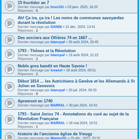
15 fructidor an 7
Dernier message par
brun101
«
03 janv. 2025, 16:20
Réponses :
6
Ah! Ça ira, ça ira ! Les noms de communes savoyardes
durant la révolution
Dernier message par
DAN58
«
21 déc. 2024, 13:41
Réponses :
2
Des sorciers aux Ollières 74 en 1667 ...
Dernier message par
blancpaf
«
30 août 2024, 20:45
1793 : Thônes et la Révolution
Dernier message par
blancpaf
«
19 août 2024, 21:22
Réponses :
2
Noble gros bandit en Haute Savoie !
Dernier message par
lovanel
«
18 août 2024, 09:51
Réponses :
2
Début 1814 ... les Autrichiens à Genève et les Allemands à St
Julien en Genevois
Dernier message par
blancpaf
«
20 juil. 2024, 09:33
Réponses :
8
Apremont en 1740
Dernier message par
BARRAL
«
30 juin 2024, 16:43
1793 - Saint Jorioz 74 - Annotations du curé au sujet de la
Révolution Française
Dernier message par
BARRAL
«
16 mai 2024, 16:51
Réponses :
1
histoire de l'ancienne église de Vieugy
Dernier message par
Marmot91
«
29 déc. 2023, 20:32