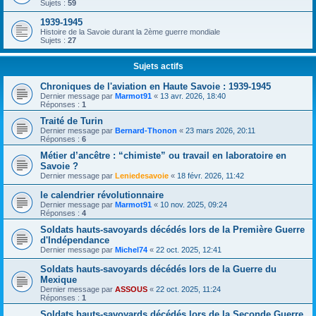
Sujets :
59
1939-1945
Histoire de la Savoie durant la 2ème guerre mondiale
Sujets :
27
Sujets actifs
Chroniques de l'aviation en Haute Savoie : 1939-1945
Dernier message par
Marmot91
«
13 avr. 2026, 18:40
Réponses :
1
Traité de Turin
Dernier message par
Bernard-Thonon
«
23 mars 2026, 20:11
Réponses :
6
Métier d’ancêtre : “chimiste” ou travail en laboratoire en
Savoie ?
Dernier message par
Leniedesavoie
«
18 févr. 2026, 11:42
le calendrier révolutionnaire
Dernier message par
Marmot91
«
10 nov. 2025, 09:24
Réponses :
4
Soldats hauts-savoyards décédés lors de la Première Guerre
d'Indépendance
Dernier message par
Michel74
«
22 oct. 2025, 12:41
Soldats hauts-savoyards décédés lors de la Guerre du
Mexique
Dernier message par
ASSOUS
«
22 oct. 2025, 11:24
Réponses :
1
Soldats hauts-savoyards décédés lors de la Seconde Guerre