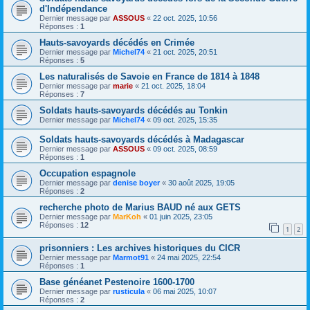
d'Indépendance
Dernier message par
ASSOUS
«
22 oct. 2025, 10:56
Réponses :
1
Hauts-savoyards décédés en Crimée
Dernier message par
Michel74
«
21 oct. 2025, 20:51
Réponses :
5
Les naturalisés de Savoie en France de 1814 à 1848
Dernier message par
marie
«
21 oct. 2025, 18:04
Réponses :
7
Soldats hauts-savoyards décédés au Tonkin
Dernier message par
Michel74
«
09 oct. 2025, 15:35
Soldats hauts-savoyards décédés à Madagascar
Dernier message par
ASSOUS
«
09 oct. 2025, 08:59
Réponses :
1
Occupation espagnole
Dernier message par
denise boyer
«
30 août 2025, 19:05
Réponses :
2
recherche photo de Marius BAUD né aux GETS
Dernier message par
MarKoh
«
01 juin 2025, 23:05
Réponses :
12
1
2
prisonniers : Les archives historiques du CICR
Dernier message par
Marmot91
«
24 mai 2025, 22:54
Réponses :
1
Base généanet Pestenoire 1600-1700
Dernier message par
rusticula
«
06 mai 2025, 10:07
Réponses :
2