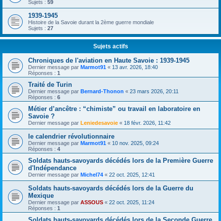
Sujets :
59
1939-1945
Histoire de la Savoie durant la 2ème guerre mondiale
Sujets :
27
Sujets actifs
Chroniques de l'aviation en Haute Savoie : 1939-1945
Dernier message par
Marmot91
«
13 avr. 2026, 18:40
Réponses :
1
Traité de Turin
Dernier message par
Bernard-Thonon
«
23 mars 2026, 20:11
Réponses :
6
Métier d’ancêtre : “chimiste” ou travail en laboratoire en
Savoie ?
Dernier message par
Leniedesavoie
«
18 févr. 2026, 11:42
le calendrier révolutionnaire
Dernier message par
Marmot91
«
10 nov. 2025, 09:24
Réponses :
4
Soldats hauts-savoyards décédés lors de la Première Guerre
d'Indépendance
Dernier message par
Michel74
«
22 oct. 2025, 12:41
Soldats hauts-savoyards décédés lors de la Guerre du
Mexique
Dernier message par
ASSOUS
«
22 oct. 2025, 11:24
Réponses :
1
Soldats hauts-savoyards décédés lors de la Seconde Guerre