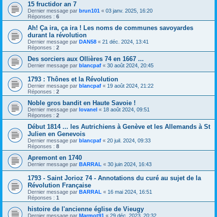
15 fructidor an 7
Dernier message par
brun101
«
03 janv. 2025, 16:20
Réponses :
6
Ah! Ça ira, ça ira ! Les noms de communes savoyardes
durant la révolution
Dernier message par
DAN58
«
21 déc. 2024, 13:41
Réponses :
2
Des sorciers aux Ollières 74 en 1667 ...
Dernier message par
blancpaf
«
30 août 2024, 20:45
1793 : Thônes et la Révolution
Dernier message par
blancpaf
«
19 août 2024, 21:22
Réponses :
2
Noble gros bandit en Haute Savoie !
Dernier message par
lovanel
«
18 août 2024, 09:51
Réponses :
2
Début 1814 ... les Autrichiens à Genève et les Allemands à St
Julien en Genevois
Dernier message par
blancpaf
«
20 juil. 2024, 09:33
Réponses :
8
Apremont en 1740
Dernier message par
BARRAL
«
30 juin 2024, 16:43
1793 - Saint Jorioz 74 - Annotations du curé au sujet de la
Révolution Française
Dernier message par
BARRAL
«
16 mai 2024, 16:51
Réponses :
1
histoire de l'ancienne église de Vieugy
Dernier message par
Marmot91
«
29 déc. 2023, 20:32