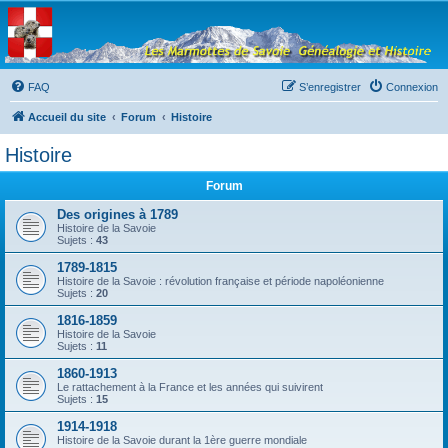
Les Marmottes de
Savoie
Forum d'entraide généalogique
FAQ
S’enregistrer
Connexion
Accueil du site
Forum
Histoire
Histoire
Forum
Des origines à 1789
Histoire de la Savoie
Sujets :
43
1789-1815
Histoire de la Savoie : révolution française et période napoléonienne
Sujets :
20
1816-1859
Histoire de la Savoie
Sujets :
11
1860-1913
Le rattachement à la France et les années qui suivirent
Sujets :
15
1914-1918
Histoire de la Savoie durant la 1ère guerre mondiale