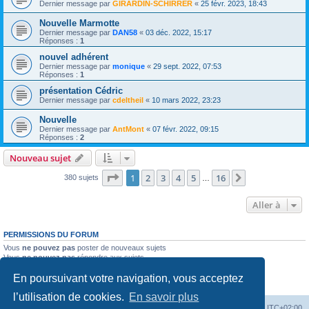
Dernier message par
GIRARDIN-SCHIRRER
«
25 févr. 2023, 18:43
Nouvelle Marmotte
Dernier message par
DAN58
«
03 déc. 2022, 15:17
Réponses :
1
nouvel adhérent
Dernier message par
monique
«
29 sept. 2022, 07:53
Réponses :
1
présentation Cédric
Dernier message par
cdeltheil
«
10 mars 2022, 23:23
Nouvelle
Dernier message par
AntMont
«
07 févr. 2022, 09:15
Réponses :
2
Nouveau sujet
Page
1
sur
16
1
2
3
4
5
16
Suivante
380 sujets
…
Aller à
PERMISSIONS DU FORUM
Vous
ne pouvez pas
poster de nouveaux sujets
Vous
ne pouvez pas
répondre aux sujets
Vous
ne pouvez pas
modifier vos messages
En poursuivant votre navigation, vous acceptez
Vous
ne pouvez pas
supprimer vos messages
Vous
ne pouvez pas
joindre des fichiers
l’utilisation de cookies.
En savoir plus
Accueil du site
Forum
Heures au format
UTC+02:00