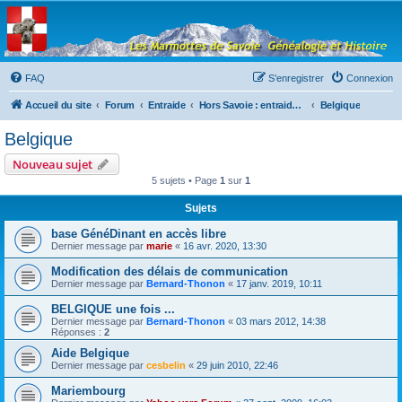
Les Marmottes de
Savoie
Forum d'entraide généalogique
FAQ
S’enregistrer
Connexion
Accueil du site
Forum
Entraide
Hors Savoie : entraide généalogique
Belgique
Belgique
Nouveau sujet
5 sujets • Page
1
sur
1
Sujets
base GénéDinant en accès libre
Dernier message par
marie
«
16 avr. 2020, 13:30
Modification des délais de communication
Dernier message par
Bernard-Thonon
«
17 janv. 2019, 10:11
BELGIQUE une fois ...
Dernier message par
Bernard-Thonon
«
03 mars 2012, 14:38
Réponses :
2
Aide Belgique
Dernier message par
cesbelin
«
29 juin 2010, 22:46
Mariembourg