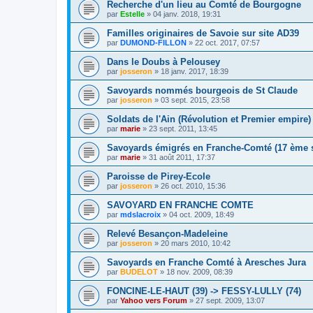
Recherche d'un lieu au Comté de Bourgogne
par
Estelle
»
04 janv. 2018, 19:31
Familles originaires de Savoie sur site AD39
par
DUMOND-FILLON
»
22 oct. 2017, 07:57
Dans le Doubs à Pelousey
par
josseron
»
18 janv. 2017, 18:39
Savoyards nommés bourgeois de St Claude
par
josseron
»
03 sept. 2015, 23:58
Soldats de l'Ain (Révolution et Premier empire)
par
marie
»
23 sept. 2011, 13:45
Savoyards émigrés en Franche-Comté (17 ème s
par
marie
»
31 août 2011, 17:37
Paroisse de Pirey-Ecole
par
josseron
»
26 oct. 2010, 15:36
SAVOYARD EN FRANCHE COMTE
par
mdslacroix
»
04 oct. 2009, 18:49
Relevé Besançon-Madeleine
par
josseron
»
20 mars 2010, 10:42
Savoyards en Franche Comté à Aresches Jura
par
BUDELOT
»
18 nov. 2009, 08:39
FONCINE-LE-HAUT (39) -> FESSY-LULLY (74)
par
Yahoo vers Forum
»
27 sept. 2009, 13:07