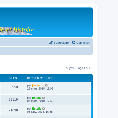
S’enregistrer
Connexion
19 sujets • Page
1
sur
1
VUES
DERNIER MESSAGE
par
josseron
68950
28 mars 2018, 11:05
par
Estelle
22119
04 mars 2018, 17:53
par
Estelle
21038
05 janv. 2018, 16:35