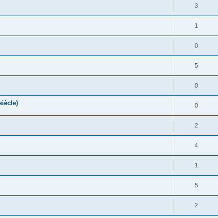
3
1
0
5
0
iècle)
0
2
4
1
5
2