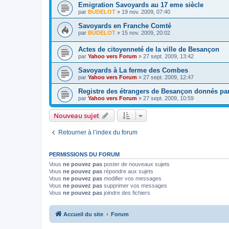
Emigration Savoyards au 17 eme siècle
par
BUDELOT
»
19 nov. 2009, 07:40
Savoyards en Franche Comté
par
BUDELOT
»
15 nov. 2009, 20:02
Actes de citoyenneté de la ville de Besançon
par
Yahoo vers Forum
»
27 sept. 2009, 13:42
Savoyards à La ferme des Combes
par
Yahoo vers Forum
»
27 sept. 2009, 12:47
Registre des étrangers de Besançon donnés par 
par
Yahoo vers Forum
»
27 sept. 2009, 10:59
Nouveau sujet
Retourner à l’index du forum
PERMISSIONS DU FORUM
Vous
ne pouvez pas
poster de nouveaux sujets
Vous
ne pouvez pas
répondre aux sujets
Vous
ne pouvez pas
modifier vos messages
Vous
ne pouvez pas
supprimer vos messages
Vous
ne pouvez pas
joindre des fichiers
Accueil du site
Forum