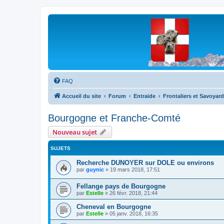
Les Marmottes de Savoie
Forum d'entraide généalogique
FAQ
Accueil du site
Forum
Entraide
Frontaliers et Savoyard
Bourgogne et Franche-Comté
Nouveau sujet
SUJETS
Recherche DUNOYER sur DOLE ou environs
par
guynic
»
19 mars 2018, 17:51
Fellange pays de Bourgogne
par
Estelle
»
26 févr. 2018, 21:44
Cheneval en Bourgogne
par
Estelle
»
05 janv. 2018, 16:35