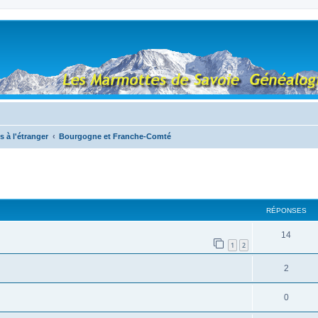
s à l'étranger
Bourgogne et Franche-Comté
RÉPONSES
14
1
2
2
0