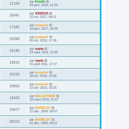
par
Estelle
21166
04 janv. 2018, 21:54
par
ASSOUS
26041
22 oct. 2017, 08:11
par
josseron
17285
18 janv. 2017, 18:39
par
josseron
25280
05 oct. 2015, 17:28
par
marie
19186
23 sept. 2011, 13:45
par
marie
19541
31 août 2011, 17:37
par
josseron
20226
26 oct. 2010, 15:58
par
josseron
25863
22 avr. 2010, 18:25
par
BALLEYDIER
19425
20 mars 2010, 11:07
par
BUDELOT
25977
22 déc. 2009, 09:57
par
BUDELOT
28223
01 déc. 2009, 08:22