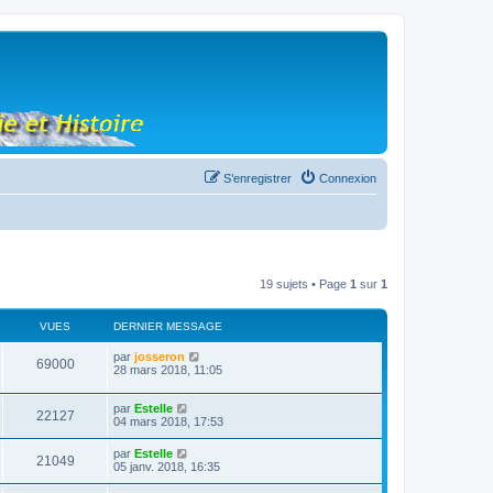
S’enregistrer
Connexion
19 sujets • Page
1
sur
1
VUES
DERNIER MESSAGE
par
josseron
69000
28 mars 2018, 11:05
par
Estelle
22127
04 mars 2018, 17:53
par
Estelle
21049
05 janv. 2018, 16:35