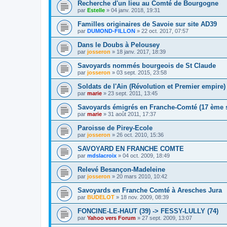
Recherche d'un lieu au Comté de Bourgogne
par
Estelle
»
04 janv. 2018, 19:31
Familles originaires de Savoie sur site AD39
par
DUMOND-FILLON
»
22 oct. 2017, 07:57
Dans le Doubs à Pelousey
par
josseron
»
18 janv. 2017, 18:39
Savoyards nommés bourgeois de St Claude
par
josseron
»
03 sept. 2015, 23:58
Soldats de l'Ain (Révolution et Premier empire)
par
marie
»
23 sept. 2011, 13:45
Savoyards émigrés en Franche-Comté (17 ème s
par
marie
»
31 août 2011, 17:37
Paroisse de Pirey-Ecole
par
josseron
»
26 oct. 2010, 15:36
SAVOYARD EN FRANCHE COMTE
par
mdslacroix
»
04 oct. 2009, 18:49
Relevé Besançon-Madeleine
par
josseron
»
20 mars 2010, 10:42
Savoyards en Franche Comté à Aresches Jura
par
BUDELOT
»
18 nov. 2009, 08:39
FONCINE-LE-HAUT (39) -> FESSY-LULLY (74)
par
Yahoo vers Forum
»
27 sept. 2009, 13:07