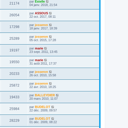
par
Estelle
21174
04 janv. 2018, 21:54
par
ASSOUS
26054
22 oct. 2017, 08:11
par
josseron
17298
18 janv. 2017, 18:39
par
josseron
25289
05 oct. 2015, 17:28
par
marie
19197
23 sept. 2011, 13:45
par
marie
19550
31 août 2011, 17:37
par
josseron
20233
26 oct. 2010, 15:58
par
josseron
25872
22 avr. 2010, 18:25
par
BALLEYDIER
19433
20 mars 2010, 11:07
par
BUDELOT
25984
22 déc. 2009, 09:57
par
BUDELOT
28229
01 déc. 2009, 08:22