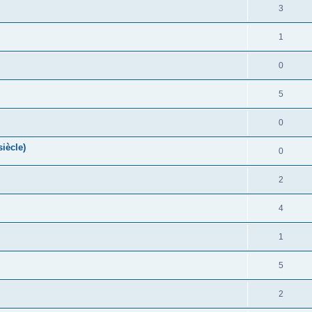
3
1
0
5
0
iècle)
0
2
4
1
5
2