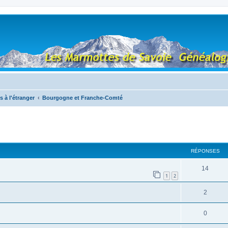
s à l'étranger
Bourgogne et Franche-Comté
RÉPONSES
14
1
2
2
0