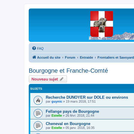
Les Marmottes de Savoie
Forum d'entraide généalogique
FAQ
Accueil du site
Forum
Entraide
Frontaliers et Savoyard
Bourgogne et Franche-Comté
Nouveau sujet
SUJETS
Recherche DUNOYER sur DOLE ou environs
par
guynic
»
19 mars 2018, 17:51
Fellange pays de Bourgogne
par
Estelle
»
26 févr. 2018, 21:44
Cheneval en Bourgogne
par
Estelle
»
05 janv. 2018, 16:35