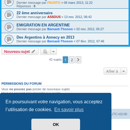
Dernier message par
FAUSTO
«
06 mars 2013, 11:22
Réponses :
8
22 ème anniversaire
Dernier message par
ASSOUS
«
13 nov. 2012, 06:42
EMIGRATION EN ARGENTINE
Dernier message par
Bernard-Thonon
«
02 nov. 2012, 05:27
Des Argentins à Annecy en 2013
Dernier message par
Bernard-Thonon
«
07 févr. 2012, 07:46
Nouveau sujet
1
2
Suivante
42 sujets
Aller à
PERMISSIONS DU FORUM
Vous
ne pouvez pas
poster de nouveaux sujets
Vous
ne pouvez pas
répondre aux sujets
Vous
ne pouvez pas
modifier vos messages
En poursuivant votre navigation, vous acceptez
Vous
ne pouvez pas
supprimer vos messages
Vous
ne pouvez pas
joindre des fichiers
l’utilisation de cookies.
En savoir plus
Accueil du site
Forum
Heures au format
UTC+02:00
OK
Développé par
phpBB
® Forum Software © phpBB Limited
Traduit par
phpBB-fr.com