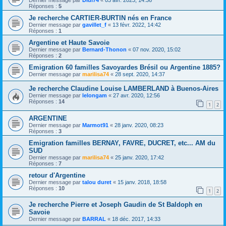
Dernier message par
Didi74
«
03 avr. 2023, 14:36
Réponses :
5
Je recherche CARTIER-BURTIN nés en France
Dernier message par
gavillet_f
«
13 févr. 2022, 14:42
Réponses :
1
Argentine et Haute Savoie
Dernier message par
Bernard-Thonon
«
07 nov. 2020, 15:02
Réponses :
2
Emigration 60 familles Savoyardes Brésil ou Argentine 1885?
Dernier message par
marilisa74
«
28 sept. 2020, 14:37
Je recherche Claudine Louise LAMBERLAND à Buenos-Aires
Dernier message par
lelongam
«
27 avr. 2020, 12:56
Réponses :
14
1
2
ARGENTINE
Dernier message par
Marmot91
«
28 janv. 2020, 08:23
Réponses :
3
Emigration familles BERNAY, FAVRE, DUCRET, etc... AM du
SUD
Dernier message par
marilisa74
«
25 janv. 2020, 17:42
Réponses :
7
retour d'Argentine
Dernier message par
talou duret
«
15 janv. 2018, 18:58
Réponses :
10
1
2
Je recherche Pierre et Joseph Gaudin de St Baldoph en
Savoie
Dernier message par
BARRAL
«
18 déc. 2017, 14:33