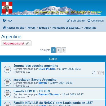
Les Marmottes de
Savoie
Forum d'entraide généalogique
FAQ
S’enregistrer
Connexion
Accueil du site
Forum
Entraide
Frontaliers et Savoyards à l'étranger
Argentine
Argentine
Nouveau sujet
1
2
Suivante
42 sujets
Sujets
Journal des cousins argentins
Dernier message par
BEZY PIERRE
«
06 janv. 2026, 15:51
Réponses :
10
1
2
association Savoie-Argentine
Dernier message par
Mayon
«
23 févr. 2024, 10:43
Réponses :
1
Famille COMTE / PIOLIN
Dernier message par
Bernard-Thonon
«
14 juil. 2023, 07:27
Réponses :
7
Famille NAVILLE de NANGY dont Louis partie en 1887