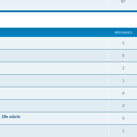
87
RÉPONSES
2
6
2
1
0
0
 19e siècle
0
1