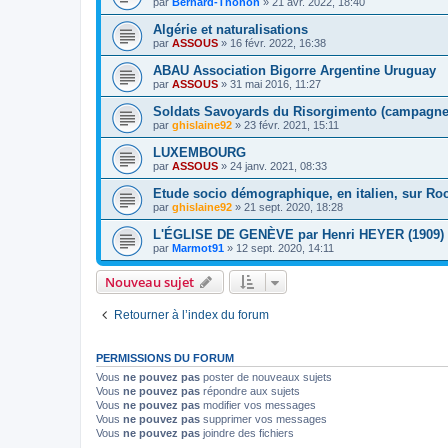
par
Bernard-Thonon
»
21 avr. 2022, 18:40
Algérie et naturalisations
par
ASSOUS
»
16 févr. 2022, 16:38
ABAU Association Bigorre Argentine Uruguay
par
ASSOUS
»
31 mai 2016, 11:27
Soldats Savoyards du Risorgimento (campagne
par
ghislaine92
»
23 févr. 2021, 15:11
LUXEMBOURG
par
ASSOUS
»
24 janv. 2021, 08:33
Etude socio démographique, en italien, sur Ro
par
ghislaine92
»
21 sept. 2020, 18:28
L'ÉGLISE DE GENÈVE par Henri HEYER (1909)
par
Marmot91
»
12 sept. 2020, 14:11
Nouveau sujet
Retourner à l’index du forum
PERMISSIONS DU FORUM
Vous
ne pouvez pas
poster de nouveaux sujets
Vous
ne pouvez pas
répondre aux sujets
Vous
ne pouvez pas
modifier vos messages
Vous
ne pouvez pas
supprimer vos messages
Vous
ne pouvez pas
joindre des fichiers