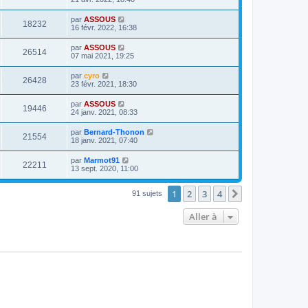
par
ASSOUS
18232
16 févr. 2022, 16:38
par
ASSOUS
26514
07 mai 2021, 19:25
par
cyro
26428
23 févr. 2021, 18:30
par
ASSOUS
19446
24 janv. 2021, 08:33
par
Bernard-Thonon
21554
18 janv. 2021, 07:40
par
Marmot91
22211
13 sept. 2020, 11:00
1
2
3
4
Suivante
91 sujets
Aller à