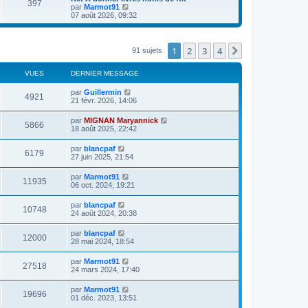
r
397
r
l
V
par
Marmot91
m
n
e
o
07 août 2026, 09:32
e
i
d
i
s
e
e
r
s
r
r
l
a
m
n
e
1
2
3
4
Suivante
91 sujets
g
e
i
d
e
s
e
e
s
r
r
VUES
DERNIER MESSAGE
a
m
n
g
e
i
par
Guillermin
e
s
4921
e
21 févr. 2026, 14:06
s
r
a
m
par
MIGNAN Maryannick
g
e
5866
18 août 2025, 22:42
e
s
s
a
par
blancpaf
6179
g
27 juin 2025, 21:54
e
par
Marmot91
11935
06 oct. 2024, 19:21
par
blancpaf
10748
24 août 2024, 20:38
par
blancpaf
12000
28 mai 2024, 18:54
par
Marmot91
27518
24 mars 2024, 17:40
par
Marmot91
19696
01 déc. 2023, 13:51