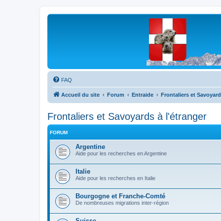
Les Marmottes de Savoie
Forum d'entraide généalogique
FAQ
Accueil du site
Forum
Entraide
Frontaliers et Savoyard
Frontaliers et Savoyards à l'étranger
FORUM
Argentine
Aide pour les recherches en Argentine
Italie
Aide pour les recherches en Italie
Bourgogne et Franche-Comté
De nombreuses migrations inter-région
Suisse