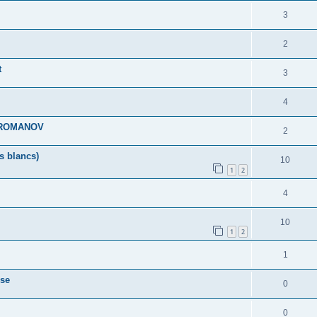
3
2
t
3
4
es ROMANOV
2
s blancs)
10
1
2
4
10
1
2
1
sse
0
0