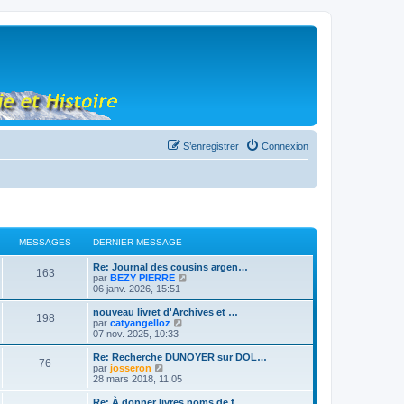
S’enregistrer
Connexion
MESSAGES
DERNIER MESSAGE
Re: Journal des cousins argen…
163
V
par
BEZY PIERRE
o
06 janv. 2026, 15:51
i
r
nouveau livret d'Archives et …
198
l
V
par
catyangelloz
e
o
07 nov. 2025, 10:33
d
i
e
r
Re: Recherche DUNOYER sur DOL…
76
r
l
V
par
josseron
n
e
o
28 mars 2018, 11:05
i
d
i
e
e
r
Re: À donner livres noms de f…