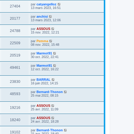
par
catyangelloz
27404
13 mars 2023, 16:51
par
anchisi
20177
13 mars 2023, 12:06
par
ASSOUS
24788
15 nov. 2022, 12:21
par
Pemma
22509
08 nov. 2022, 15:48
par
Marmot91
20519
30 oct. 2022, 22:41
par
Marmot91
49461
12 oct. 2022, 16:22
par
BARRAL
23830
16 juin 2022, 14:15
par
Bernard-Thonon
48593
25 mai 2022, 08:15
par
ASSOUS
19216
25 avr. 2022, 11:09
par
ASSOUS
18240
24 avr. 2022, 18:28
par
Bernard-Thonon
19102
21 avr. 2022, 18:40