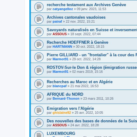
recherche testament aux Archives Genève
par
catyangelloz
»
09 janv. 2023, 11:53
Archives cantonales vaudoises
par
patraf
»
22 nov. 2022, 15:21
Savoyards naturalisés en Suisse et inversemen
par
ASSOUS
»
18 sept. 2022, 07:44
Recherche HOEFFNER à Genève
par
HARTMANN
»
30 oct. 2022, 18:15
Pierre GILLIARD - un "frontalier" à la cour d
par
Marmot91
»
29 oct. 2022, 14:28
ROSTOV-Sur-le Don & région (émigration russe
par
Marmot91
»
02 mars 2019, 15:16
Recherches au Maroc et en Algérie
par
blancpaf
»
21 mai 2022, 16:53
AFRIQUE du NORD
par
Bernard-Thonon
»
23 mars 2011, 10:26
Emigration vers l'Algérie
par
ghislaine92
»
25 avr. 2022, 10:05
Des nouvelles des bases de données de la Sui
par
ASSOUS
»
24 avr. 2022, 18:28
LUXEMBOURG