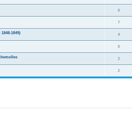
0
7
 1848-1849)
4
0
chemolles
2
2