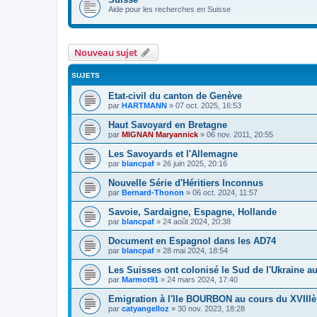
Aide pour les recherches en Suisse
Nouveau sujet
SUJETS
Etat-civil du canton de Genève
par
HARTMANN
»
07 oct. 2025, 16:53
Haut Savoyard en Bretagne
par
MIGNAN Maryannick
»
06 nov. 2011, 20:55
Les Savoyards et l'Allemagne
par
blancpaf
»
26 juin 2025, 20:16
Nouvelle Série d'Héritiers Inconnus
par
Bernard-Thonon
»
06 oct. 2024, 11:57
Savoie, Sardaigne, Espagne, Hollande
par
blancpaf
»
24 août 2024, 20:38
Document en Espagnol dans les AD74
par
blancpaf
»
28 mai 2024, 18:54
Les Suisses ont colonisé le Sud de l'Ukraine au
par
Marmot91
»
24 mars 2024, 17:40
Emigration à l'Ile BOURBON au cours du XVIIIè
par
catyangelloz
»
30 nov. 2023, 18:28