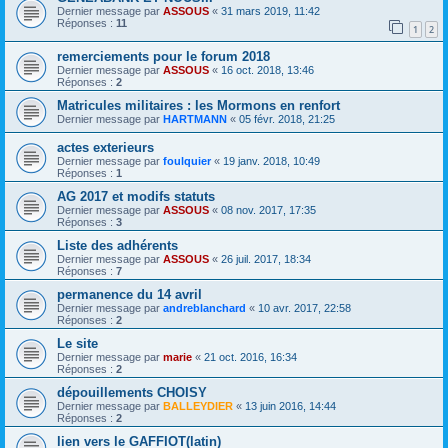
Dernier message par
ASSOUS
«
31 mars 2019, 11:42
Réponses :
11
1
2
remerciements pour le forum 2018
Dernier message par
ASSOUS
«
16 oct. 2018, 13:46
Réponses :
2
Matricules militaires : les Mormons en renfort
Dernier message par
HARTMANN
«
05 févr. 2018, 21:25
actes exterieurs
Dernier message par
foulquier
«
19 janv. 2018, 10:49
Réponses :
1
AG 2017 et modifs statuts
Dernier message par
ASSOUS
«
08 nov. 2017, 17:35
Réponses :
3
Liste des adhérents
Dernier message par
ASSOUS
«
26 juil. 2017, 18:34
Réponses :
7
permanence du 14 avril
Dernier message par
andreblanchard
«
10 avr. 2017, 22:58
Réponses :
2
Le site
Dernier message par
marie
«
21 oct. 2016, 16:34
Réponses :
2
dépouillements CHOISY
Dernier message par
BALLEYDIER
«
13 juin 2016, 14:44
Réponses :
2
lien vers le GAFFIOT(latin)