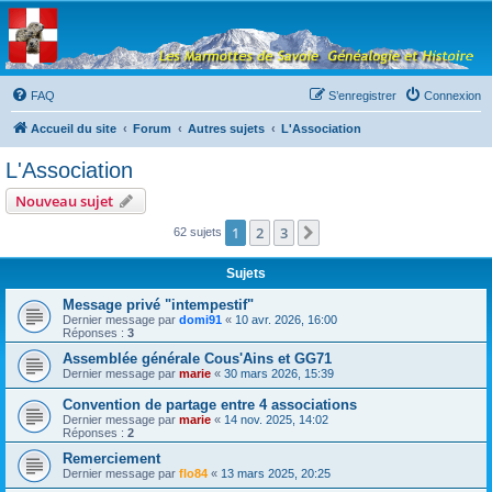
Les Marmottes de
Savoie
Forum d'entraide généalogique
FAQ
S’enregistrer
Connexion
Accueil du site
Forum
Autres sujets
L'Association
L'Association
Nouveau sujet
1
2
3
Suivante
62 sujets
Sujets
Message privé "intempestif"
Dernier message par
domi91
«
10 avr. 2026, 16:00
Réponses :
3
Assemblée générale Cous'Ains et GG71
Dernier message par
marie
«
30 mars 2026, 15:39
Convention de partage entre 4 associations
Dernier message par
marie
«
14 nov. 2025, 14:02
Réponses :
2
Remerciement
Dernier message par
flo84
«
13 mars 2025, 20:25