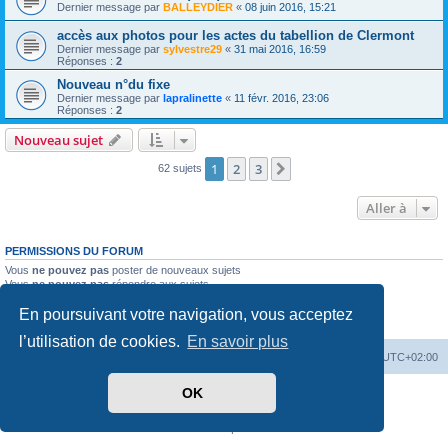
Dernier message par
BALLEYDIER
«
08 juin 2016, 15:21
accès aux photos pour les actes du tabellion de Clermont
Dernier message par
sylvestre29
«
31 mai 2016, 16:59
Réponses :
2
Nouveau n°du fixe
Dernier message par
lapralinette
«
11 févr. 2016, 23:06
Réponses :
2
Nouveau sujet
1
2
3
Suivante
62 sujets
Aller à
PERMISSIONS DU FORUM
Vous
ne pouvez pas
poster de nouveaux sujets
Vous
ne pouvez pas
répondre aux sujets
Vous
ne pouvez pas
modifier vos messages
En poursuivant votre navigation, vous acceptez
Vous
ne pouvez pas
supprimer vos messages
Vous
ne pouvez pas
joindre des fichiers
l’utilisation de cookies.
En savoir plus
Accueil du site
Forum
Heures au format
UTC+02:00
OK
Développé par
phpBB
® Forum Software © phpBB Limited
Traduit par
phpBB-fr.com
Confidentialité
|
Conditions