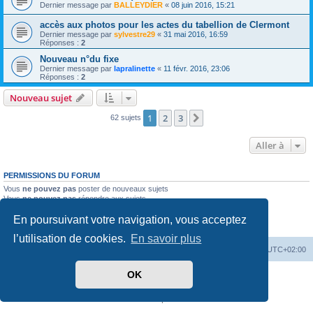
Dernier message par
BALLEYDIER
«
08 juin 2016, 15:21
accès aux photos pour les actes du tabellion de Clermont
Dernier message par
sylvestre29
«
31 mai 2016, 16:59
Réponses :
2
Nouveau n°du fixe
Dernier message par
lapralinette
«
11 févr. 2016, 23:06
Réponses :
2
Nouveau sujet
1
2
3
Suivante
62 sujets
Aller à
PERMISSIONS DU FORUM
Vous
ne pouvez pas
poster de nouveaux sujets
Vous
ne pouvez pas
répondre aux sujets
Vous
ne pouvez pas
modifier vos messages
En poursuivant votre navigation, vous acceptez
Vous
ne pouvez pas
supprimer vos messages
Vous
ne pouvez pas
joindre des fichiers
l’utilisation de cookies.
En savoir plus
Accueil du site
Forum
Heures au format
UTC+02:00
OK
Développé par
phpBB
® Forum Software © phpBB Limited
Traduit par
phpBB-fr.com
Confidentialité
|
Conditions