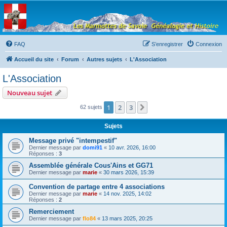
Les Marmottes de
Savoie
Forum d'entraide généalogique
FAQ
S’enregistrer
Connexion
Accueil du site
Forum
Autres sujets
L'Association
L'Association
Nouveau sujet
1
2
3
Suivante
62 sujets
Sujets
Message privé "intempestif"
Dernier message par
domi91
«
10 avr. 2026, 16:00
Réponses :
3
Assemblée générale Cous'Ains et GG71
Dernier message par
marie
«
30 mars 2026, 15:39
Convention de partage entre 4 associations
Dernier message par
marie
«
14 nov. 2025, 14:02
Réponses :
2
Remerciement
Dernier message par
flo84
«
13 mars 2025, 20:25