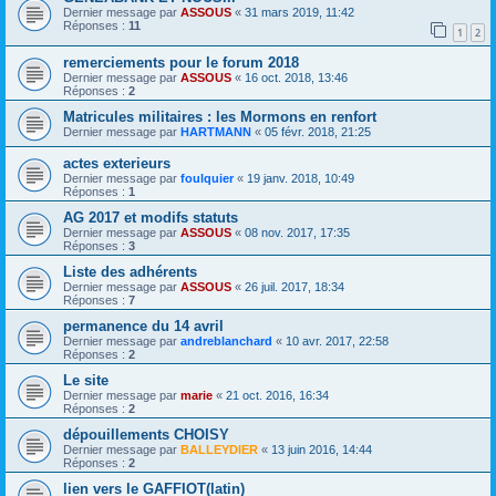
Dernier message par
ASSOUS
«
31 mars 2019, 11:42
Réponses :
11
1
2
remerciements pour le forum 2018
Dernier message par
ASSOUS
«
16 oct. 2018, 13:46
Réponses :
2
Matricules militaires : les Mormons en renfort
Dernier message par
HARTMANN
«
05 févr. 2018, 21:25
actes exterieurs
Dernier message par
foulquier
«
19 janv. 2018, 10:49
Réponses :
1
AG 2017 et modifs statuts
Dernier message par
ASSOUS
«
08 nov. 2017, 17:35
Réponses :
3
Liste des adhérents
Dernier message par
ASSOUS
«
26 juil. 2017, 18:34
Réponses :
7
permanence du 14 avril
Dernier message par
andreblanchard
«
10 avr. 2017, 22:58
Réponses :
2
Le site
Dernier message par
marie
«
21 oct. 2016, 16:34
Réponses :
2
dépouillements CHOISY
Dernier message par
BALLEYDIER
«
13 juin 2016, 14:44
Réponses :
2
lien vers le GAFFIOT(latin)